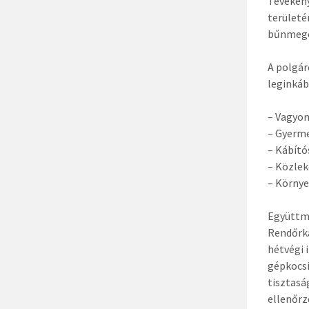
Tevékeny
területé
bűnmege
A polgár
leginkáb
– Vagyo
– Gyerme
– Kábító
– Közlek
– Körny
Együttm
Rendőrka
hétvégi 
gépkocsi
tisztasá
ellenőrz