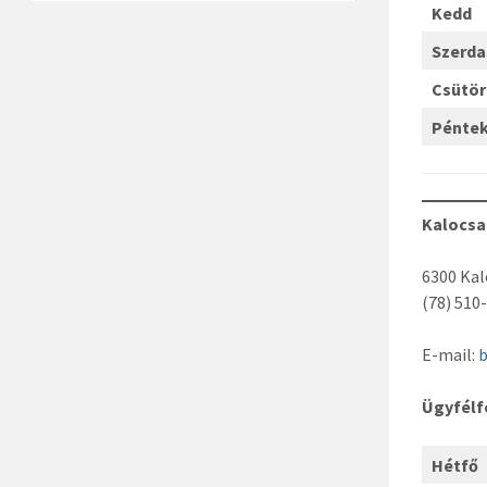
Kedd
Szerda
Csütö
Pénte
Kalocsa
6300 Kal
(78) 510
E-mail:
b
Ügyfél
Hétfő