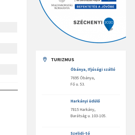
g
g
g
TURIZMUS
Óbánya, Ifjúsági szálló
7695 Óbánya,
Fő u. 53.
Harkányi üdülő
7815 Harkány,
Barátság u. 103-105.
Szelidi-tó