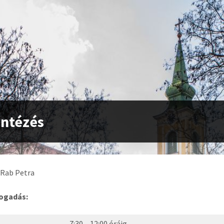
ntézés
Rab Petra
ogadás:
7:30 – 12:00 óráig