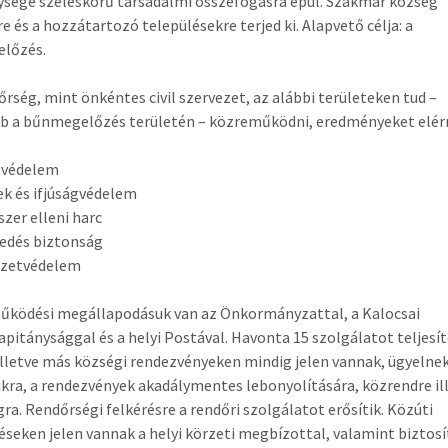
sége széleskörű társadalmi összefogásra épül. Szakmár község
re és a hozzátartozó településekre terjed ki. Alapvető célja: a
lőzés.
őrség, mint önkéntes civil szervezet, az alábbi területeken tud –
b a bűnmegelőzés területén – közreműködni, eredményeket elérn
nvédelem
k és ifjúságvédelem
szer elleni harc
edés biztonság
ezetvédelem
űködési megállapodásuk van az Önkormányzattal, a Kalocsai
pitánysággal és a helyi Postával. Havonta 15 szolgálatot teljesít
illetve más községi rendezvényeken mindig jelen vannak, ügyelnek
kra, a rendezvények akadálymentes lebonyolítására, közrendre il
gra. Rendőrségi felkérésre a rendőri szolgálatot erősítik. Közúti
éseken jelen vannak a helyi körzeti megbízottal, valamint biztosí