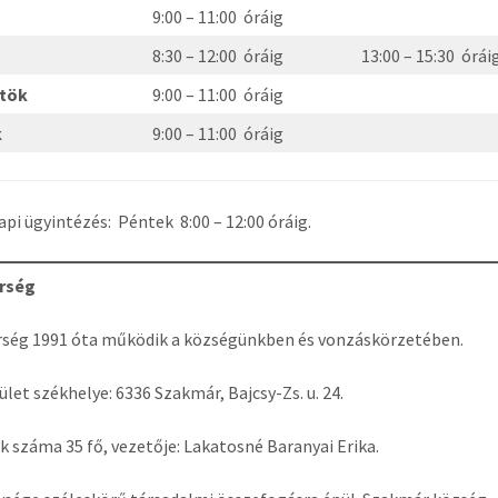
9:00 – 11:00 óráig
8:30 – 12:00 óráig
13:00 – 15:30 órái
rtök
9:00 – 11:00 óráig
k
9:00 – 11:00 óráig
pi ügyintézés: Péntek 8:00 – 12:00 óráig.
rség
rség 1991 óta működik a községünkben és vonzáskörzetében.
ület székhelye: 6336 Szakmár, Bajcsy-Zs. u. 24.
k száma 35 fő, vezetője: Lakatosné Baranyai Erika.