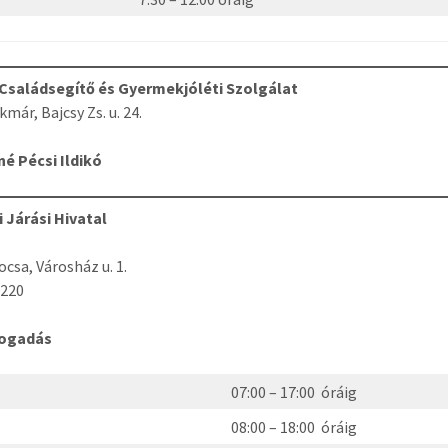
 Családsegítő és Gyermekjóléti Szolgálat
már, Bajcsy Zs. u. 24.
é Pécsi Ildikó
 Járási Hivatal
ocsa, Városház u. 1.
-220
fogadás
ő
07:00 – 17:00 óráig
08:00 – 18:00 óráig