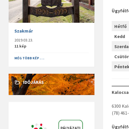
Ügyfél
Hét
Szakmár
Kedd
2019.03.23.
11 kép
Szerda
Csütö
MÉG TÖBB KÉP . . .
Pénte
IDŐJÁRÁS
Kalocsa
6300 Kalo
(78) 461
Ügyfél