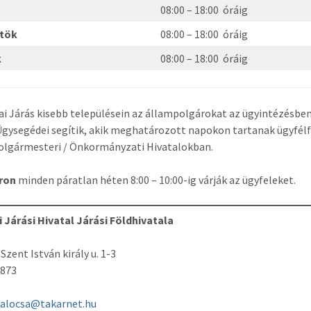
08:00 – 18:00 óráig
rtök
08:00 – 18:00 óráig
k
08:00 – 18:00 óráig
ai Járás kisebb településein az állampolgárokat az ügyintézésben
Ügysegédei segítik, akik meghatározott napokon tartanak ügyfél
Polgármesteri / Önkormányzati Hivatalokban.
ron
minden páratlan héten 8:00 – 10:00-ig várják az ügyfeleket.
 Járási Hivatal Járási Földhivatala
Szent István király u. 1-3
-873
kalocsa@takarnet.hu