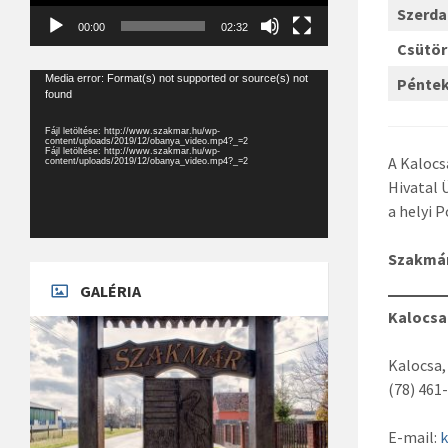
Szerda
00:00
02:32
Csütö
Videólejátszó
Media error: Format(s) not supported or source(s) not
Pénte
found
Fájl letöltése: http://www.szakmar.hu/wp-
content/uploads/2019/12/obanya_video.mp4?_=2
Fájl letöltése: http://www.szakmar.hu/wp-
A Kalocs
content/uploads/2019/12/obanya_video.mp4?_=2
Hivatal 
a helyi 
Szakmá
GALÉRIA
Kalocsai
Kalocsa, 
(78) 461
E-mail: