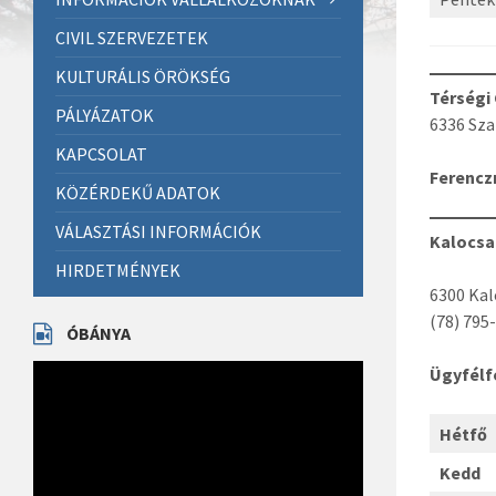
CIVIL SZERVEZETEK
KULTURÁLIS ÖRÖKSÉG
Térségi
PÁLYÁZATOK
6336 Szak
KAPCSOLAT
Ferenczn
KÖZÉRDEKŰ ADATOK
VÁLASZTÁSI INFORMÁCIÓK
Kalocsai
HIRDETMÉNYEK
6300 Kal
(78) 795
ÓBÁNYA
Videólejátszó
Ügyfél
Hétf
Kedd