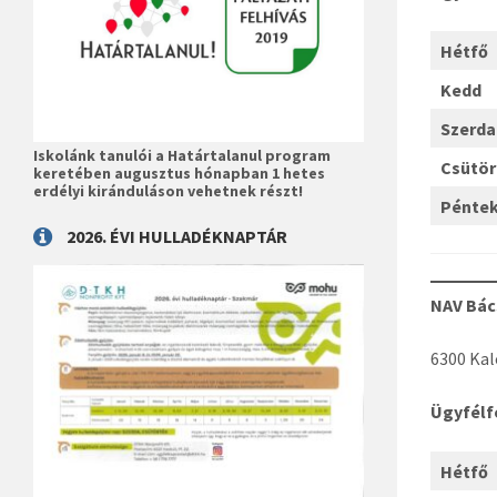
Hétfő
Kedd
Szerda
Iskolánk tanulói a Határtalanul program
Csütö
keretében augusztus hónapban 1 hetes
erdélyi kiránduláson vehetnek részt!
Pénte
2026. ÉVI HULLADÉKNAPTÁR
NAV Bác
6300 Kal
Ügyfél
Hétfő