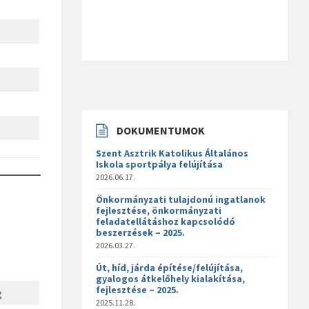
DOKUMENTUMOK
Szent Asztrik Katolikus Általános
Iskola sportpálya felújítása
2026.06.17.
Önkormányzati tulajdonú ingatlanok
fejlesztése, önkormányzati
feladatellátáshoz kapcsolódó
beszerzések – 2025.
2026.03.27.
Út, híd, járda építése/felújítása,
gyalogos átkelőhely kialakítása,
fejlesztése – 2025.
g
2025.11.28.