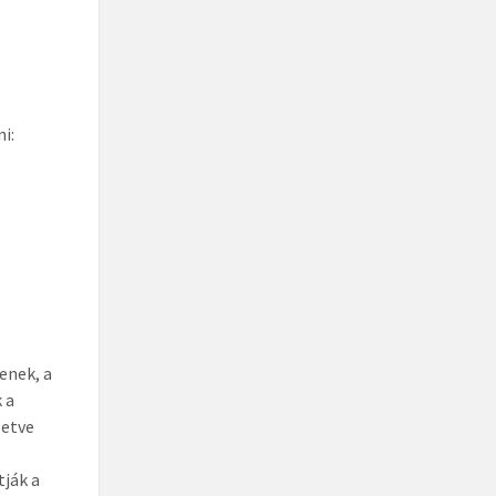
i:
enek, a
 a
letve
tják a