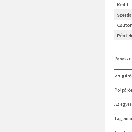
Kedd
Szerda
Csütö
Pénte
Panaszna
Polgárő
Polgárő
Az egyes
Tagjaina