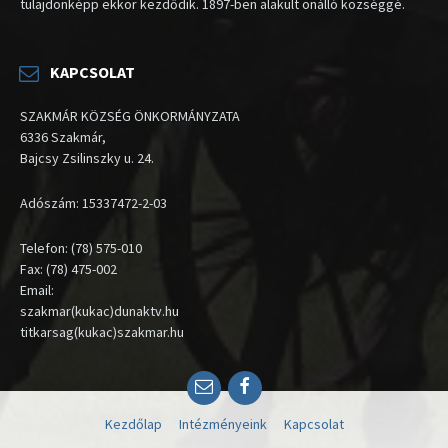
tulajdonképp ekkor kezdődik. 1897-ben alakult önálló községgé.
KAPCSOLAT
SZAKMÁR KÖZSÉG ÖNKORMÁNYZATA
6336 Szakmár,
Bajcsy Zsilinszky u. 24.
Adószám: 15337472-2-03
Telefon: (78) 575-010
Fax: (78) 475-002
Email:
szakmar(kukac)dunaktv.hu
titkarsag(kukac)szakmar.hu
Email
Facebook
Kezdőlap
Intézményeink
Kapcsolat