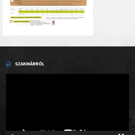
SZAKMÁRRÓL
Videólejátszó