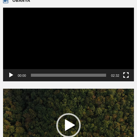
ÓBÁNYA
Videólejátszó
00:00
02:32
Videólejátszó