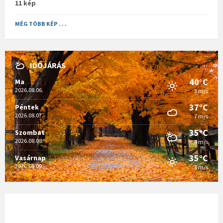
11 kép
MÉG TÖBB KÉP . . .
IDŐJÁRÁS
40°C
Ma
2026.08.06.
3 m/s
37°C
Péntek
2026.08.07.
7 m/s
35°C
Szombat
2026.08.08.
4 m/s
35°C
Vasárnap
2026.08.09.
3 m/s