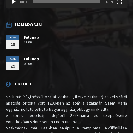
00:00
02:19
HAMAROSAN . . .
Falunap
AUG
14:00
28
Falunap
AUG
06:00
29
EREDET
Szakmár (régi névváltozatai: Zothmar, illetve Zathmar) a szekszárdi
apátság birtoka volt. 1299-ben az apát a szakmári Szent Mária
egyház melletti telket a bátyai egyházi jobbágyainak adta.
A török hódoltság idejéből Szakmárra és településeire
vonatkozóan szinte semmit nem tudunk.
Szakmárnak már 1831-ben felépült a temploma, elkülönülése