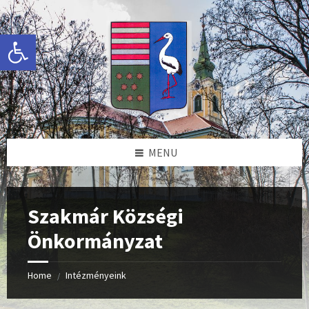
Skip
Skip
Skip
to
to
to
content
left
footer
Eszköztár megnyitása
sidebar
MENU
Szakmár Községi
Önkormányzat
Home
Intézményeink
/