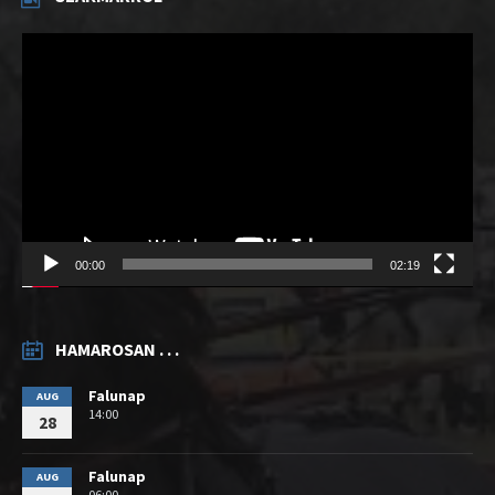
Videólejátszó
00:00
02:19
HAMAROSAN . . .
Falunap
AUG
14:00
28
Falunap
AUG
06:00