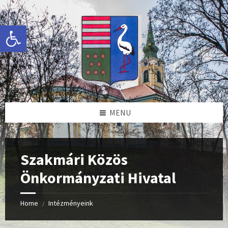
Skip
Skip
Skip
to
to
to
content
left
footer
Eszköztár megnyitása
sidebar
MENU
Szakmári Közös
Önkormányzati Hivatal
Home
Intézményeink
/