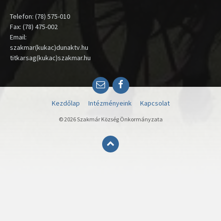
Telefon: (78) 575-010
Fax: (78) 475-002
Email:
szakmar(kukac)dunaktv.hu
titkarsag(kukac)szakmar.hu
Email
Facebook
Kezdőlap
Intézményeink
Kapcsolat
© 2026 Szakmár Község Önkormányzata