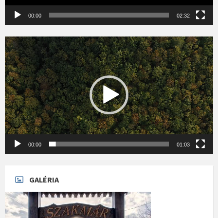
00:00
02:32
Videólejátszó
00:00
01:03
GALÉRIA