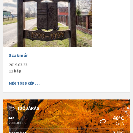
Szakmár
2019.03.23.
11 kép
MÉG TÖBB KÉP . . .
IDŐJÁRÁS
40°C
Ma
2026.08.07.
2 m/s
Szombat