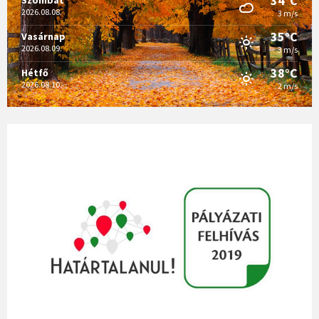
34°C
2026.08.08.
3 m/s
35°C
Vasárnap
2026.08.09.
3 m/s
38°C
Hétfő
2026.08.10.
2 m/s