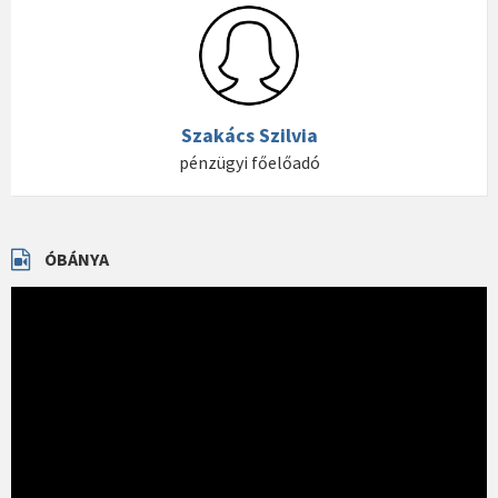
Szakács Szilvia
pénzügyi főelőadó
ÓBÁNYA
Videólejátszó