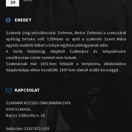
29
EREDET
Szakmár (régi névváltozatai: Zothmar, illetve Zathmar) a szekszárdi
apátság birtoka volt. 1299-ben az apát a szakmári Szent Mária
egyház melletti telket a bátyai egyházi jobbágyainak adta.
A török hódoltság idejéből Szakmárra és településeire
vonatkozóan szinte semmit nem tudunk.
Szakmárnak már 1831-ben felépült a temploma, elkülönülése
tulajdonképp ekkor kezdődik. 1897-ben alakult önálló községgé.
KAPCSOLAT
SZAKMÁR KÖZSÉG ÖNKORMÁNYZATA
6336 Szakmár,
Bajcsy Zsilinszky u. 24.
Adószám: 15337472-2-03