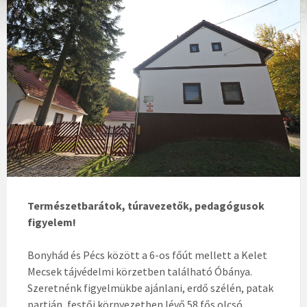
Természetbarátok, túravezetők, pedagógusok
figyelem!
Bonyhád és Pécs között a 6-os főút mellett a Kelet
Mecsek tájvédelmi körzetben található Óbánya.
Szeretnénk figyelmükbe ajánlani, erdő szélén, patak
partján, festői környezetben lévő 58 fős olcsó