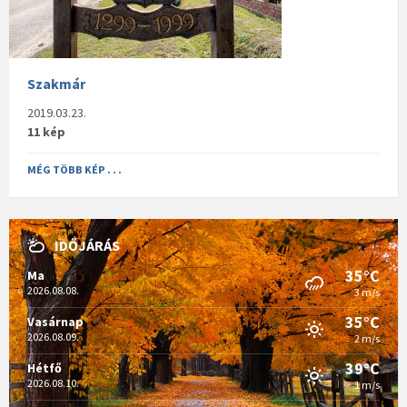
Szakmár
2019.03.23.
11 kép
MÉG TÖBB KÉP . . .
IDŐJÁRÁS
35°C
Ma
2026.08.08.
3 m/s
35°C
Vasárnap
2026.08.09.
2 m/s
39°C
Hétfő
2026.08.10.
1 m/s