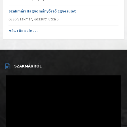
Szakmári Hagyományőrző Egyesület
6336 Szakmár, Kossuth utca 5.
MÉG TÖBB CÍM . . .
SZAKMÁRRÓL
Videólejátszó