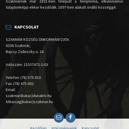
Szakmárnak már 1831-ben felépült a temploma, elkülönülése
tulajdonképp ekkor kezdődik. 1897-ben alakult önálló községgé.
KAPCSOLAT
SZAKMÁR KÖZSÉG ÖNKORMÁNYZATA
6336 Szakmár,
Bajcsy Zsilinszky u. 24.
Adószám: 15337472-2-03
Telefon: (78) 575-010
Fax: (78) 475-002
Email:
szakmar(kukac)dunaktv.hu
titkarsag(kukac)szakmar.hu
Email
Facebook
Kezdőlap
Intézményeink
Kapcsolat