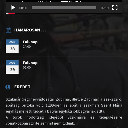
00:00
02:19
HAMAROSAN . . .
Falunap
AUG
14:00
28
Falunap
AUG
06:00
29
EREDET
Szakmár (régi névváltozatai: Zothmar, illetve Zathmar) a szekszárdi
apátság birtoka volt. 1299-ben az apát a szakmári Szent Mária
egyház melletti telket a bátyai egyházi jobbágyainak adta.
A török hódoltság idejéből Szakmárra és településeire
vonatkozóan szinte semmit nem tudunk.