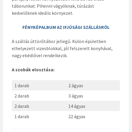
táborunkat. Pihenni vágyóknak, túrázást
kedvelőknek ideális környezet.
FÉNYKÉPALBUM AZ IFJÚSÁGI SZÁLLÁSRÓL
A szállás úttörőtábor jellegű. Külön épületben
elhelyezett vizesblokkal, jól felszerelt konyhával,
nagy ebédlővel rendelkezik.
A szobák elosztása:
1 darab
2 ágyas
2 darab
3 ágyas
2 darab
14 ágyas
1 darab
22 ágyas