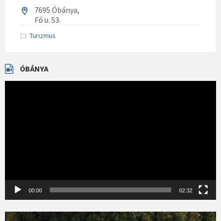
7695 Óbánya,
Fő u. 53.
Turizmus
ÓBÁNYA
Videólejátszó
00:00
02:32
Videólejátszó