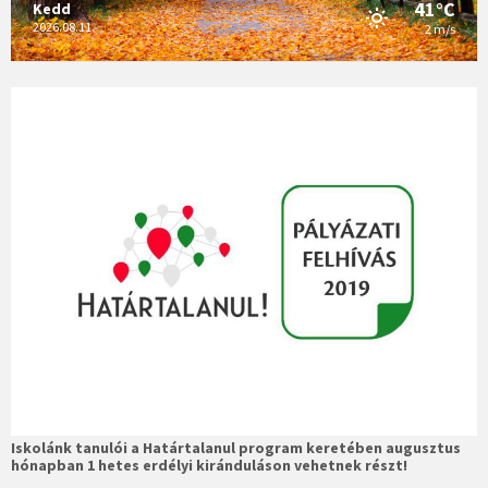
41°C
Kedd
2026.08.11.
2 m/s
Iskolánk tanulói a Határtalanul program keretében augusztus
hónapban 1 hetes erdélyi kiránduláson vehetnek részt!