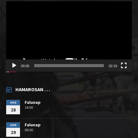
Videólejátszó
00:00
02:19
HAMAROSAN . . .
Falunap
AUG
14:00
28
Falunap
AUG
06:00
29