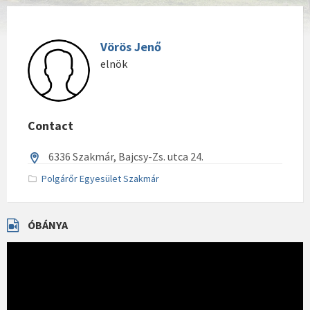
Vörös Jenő
elnök
Contact
6336 Szakmár, Bajcsy-Zs. utca 24.
Polgárőr Egyesület Szakmár
ÓBÁNYA
Videólejátszó