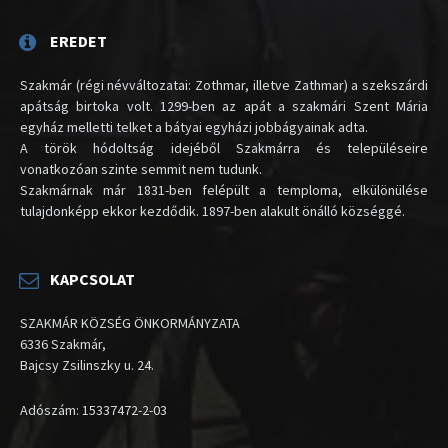
EREDET
Szakmár (régi névváltozatai: Zothmar, illetve Zathmar) a szekszárdi
apátság birtoka volt. 1299-ben az apát a szakmári Szent Mária
egyház melletti telket a bátyai egyházi jobbágyainak adta.
A török hódoltság idejéből Szakmárra és településeire
vonatkozóan szinte semmit nem tudunk.
Szakmárnak már 1831-ben felépült a temploma, elkülönülése
tulajdonképp ekkor kezdődik. 1897-ben alakult önálló községgé.
KAPCSOLAT
SZAKMÁR KÖZSÉG ÖNKORMÁNYZATA
6336 Szakmár,
Bajcsy Zsilinszky u. 24.
Adószám: 15337472-2-03