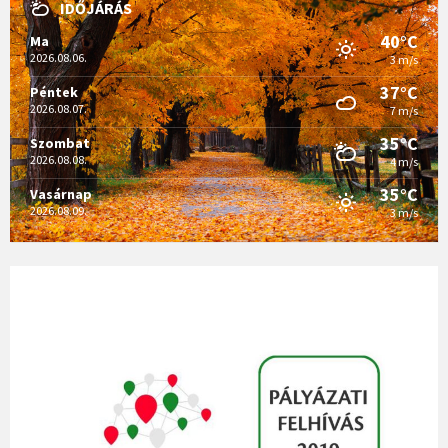
IDŐJÁRÁS
40°C
Ma
2026.08.06.
3 m/s
37°C
Péntek
2026.08.07.
7 m/s
35°C
Szombat
2026.08.08.
4 m/s
35°C
Vasárnap
2026.08.09.
3 m/s