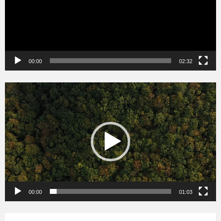
00:00
02:32
Videólejátszó
00:00
01:03