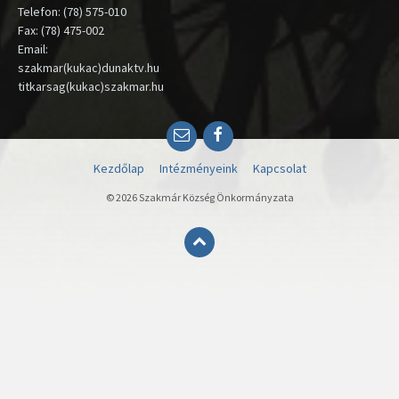
Telefon: (78) 575-010
Fax: (78) 475-002
Email:
szakmar(kukac)dunaktv.hu
titkarsag(kukac)szakmar.hu
Email
Facebook
Kezdőlap
Intézményeink
Kapcsolat
© 2026 Szakmár Község Önkormányzata