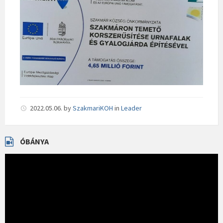
2022.05.06.
by
SzakmariKOH
in
Leader
ÓBÁNYA
Videólejátszó