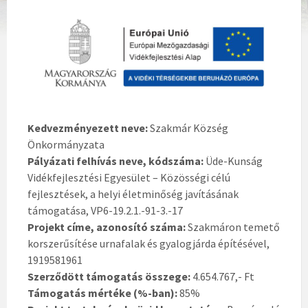
Kedvezményezett neve:
Szakmár Község
Önkormányzata
Pályázati felhívás neve, kódszáma:
Üde-Kunság
Vidékfejlesztési Egyesület – Közösségi célú
fejlesztések, a helyi életminőség javításának
támogatása, VP6-19.2.1.-91-3.-17
Projekt címe, azonosító száma:
Szakmáron temető
korszerűsítése urnafalak és gyalogjárda építésével,
1919581961
Szerződött támogatás összege:
4.654.767,- Ft
Támogatás mértéke (%-ban):
85%