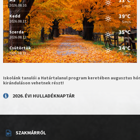
33°C
2026.08.10.
1 m/s
39°C
Kedd
2026.08.11.
5 m/s
35°C
Szerda
2026.08.12.
3 m/s
34°C
Csütörtök
2026.08.13.
3 m/s
Iskolánk tanulói a Határtalanul program keretében augusztus hón
kiránduláson vehetnek részt!
2026. ÉVI HULLADÉKNAPTÁR
SZAKMÁRRÓL