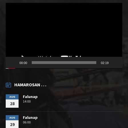
Videólejátszó
00:00
02:19
HAMAROSAN . . .
Falunap
AUG
14:00
28
Falunap
AUG
06:00
29