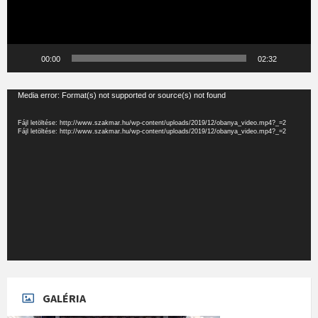
00:00
02:32
Videólejátszó
Media error: Format(s) not supported or source(s) not found
Fájl letöltése: http://www.szakmar.hu/wp-content/uploads/2019/12/obanya_video.mp4?_=2
Fájl letöltése: http://www.szakmar.hu/wp-content/uploads/2019/12/obanya_video.mp4?_=2
GALÉRIA