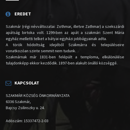
EREDET
Szakmár (régi névváltozatai: Zothmar, illetve Zathmar) a szekszárdi
apátság birtoka volt. 1299-ben az apát a szakmári Szent Mária
egyház melletti telket a bátyai egyházi jobbágyainak adta.
A török hódoltság idejéből Szakmárra és településeire
vonatkozóan szinte semmit nem tudunk.
Szakmárnak már 1831-ben felépült a temploma, elkülönülése
tulajdonképp ekkor kezdődik. 1897-ben alakult önálló községgé.
KAPCSOLAT
SZAKMÁR KÖZSÉG ÖNKORMÁNYZATA
6336 Szakmár,
Bajcsy Zsilinszky u. 24.
Adószám: 15337472-2-03