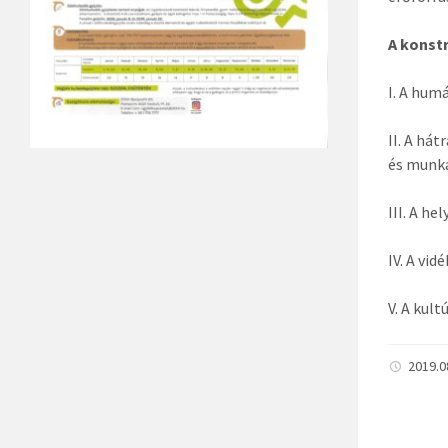
A konstr
I. A hum
II. A há
és munk
III. A h
IV. A vi
V. A kul
2019.0