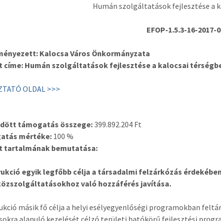
Humán szolgáltatások fejlesztése a k
EFOP-1.5.3-16-2017-
ményezett:
Kalocsa
Város Önkormányzata
t címe:
Humán szolgáltatások fejlesztése a kalocsai térségb
ZTATÓ OLDAL >>>
ődött támogatás összege:
399.892.204 Ft
atás mértéke:
100 %
kt tartalmának bemutatása:
rukció egyik legfőbb célja a társadalmi felzárkózás érdekébe
özszolgáltatásokhoz való hozzáférés javítása.
ukció másik fő célja a helyi esélyegyenlőségi programokban felt
sokra alapuló kezelését célzó területi hatókörű fejlesztési pr