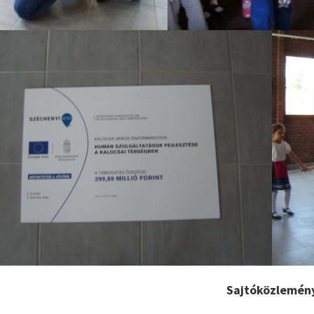
Sajtóközlemén