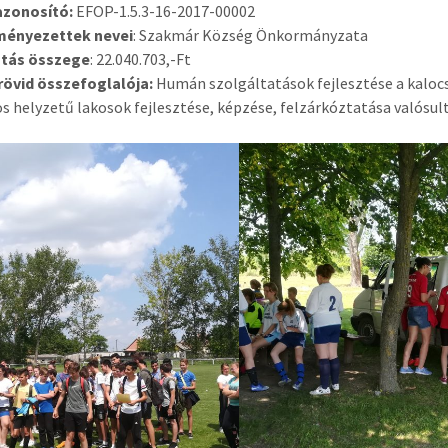
azonosító:
EFOP-1.5.3-16-2017-00002
ényezettek nevei
: Szakmár Község Önkormányzata
tás összege
: 22.040.703,-Ft
 rövid összefoglalója:
Humán szolgáltatások fejlesztése a kalocs
s helyzetű lakosok fejlesztése, képzése, felzárkóztatása valósul