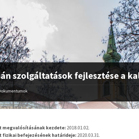
n szolgáltatások fejlesztése a ka
Dokumentumok
kt megvalósításának kezdete:
2018.01.02
.
t fizikai befejezésének határideje:
2020.03.31.