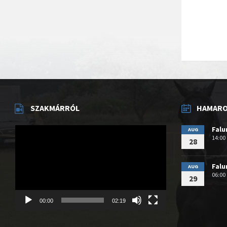
SZAKMÁRRÓL
HAMAROS
Videólejátszó
Fal
AUG
14:00
28
Fal
AUG
06:00
29
00:00
02:19