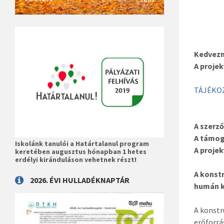
Kedvez
A projek
TÁJÉKO
A szerz
A támog
Iskolánk tanulói a Határtalanul program
A proje
keretében augusztus hónapban 1 hetes
erdélyi kiránduláson vehetnek részt!
A konst
2026. ÉVI HULLADÉKNAPTÁR
humán k
A konstr
erőforrá