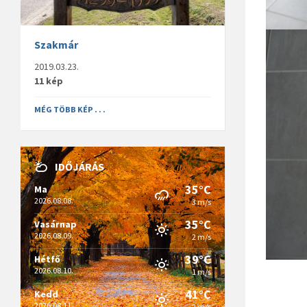
Szakmár
2019.03.23.
11 kép
MÉG TÖBB KÉP . . .
IDŐJÁRÁS
35°C
Ma
2026.08.08.
3 m/s
35°C
Vasárnap
2026.08.09.
2 m/s
39°C
Hétfő
2026.08.10.
1 m/s
41°C
Kedd
2026.08.11.
2 m/s