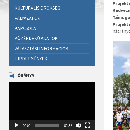
Projekt
KULTURÁLIS ÖRÖKSÉG
Kedvezm
Támoga
PÁLYÁZATOK
Projekt
KAPCSOLAT
hátrányo
KÖZÉRDEKŰ ADATOK
VÁLASZTÁSI INFORMÁCIÓK
HIRDETMÉNYEK
ÓBÁNYA
Videólejátszó
00:00
02:32