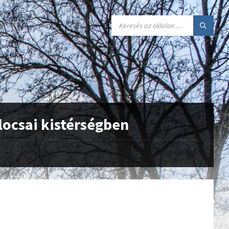
SEARCH:
locsai kistérségben