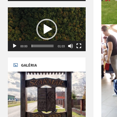
Videólejátszó
00:00
01:03
GALÉRIA