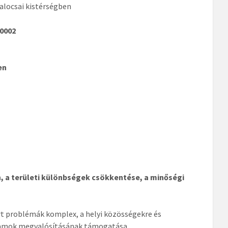
alocsai kistérségben
00002
en
n, a területi különbségek csökkentése, a minőségi
árt problémák komplex, a helyi közösségekre és
ogramok megvalósításának támogatása.