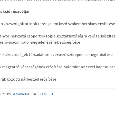
ukció részcéljai
án közszolgáltatások terén jelentkező szakemberhiány enyhíté
trányos helyzetű csoportok foglalkoztathatóságra való felkészí
aerő-piacon való megjelenésének elősegítése
elyi kisközösségek társadalom-szervező szerepének megerősítése
dék megtartó képességének erősítése, valamint az ezzel kapcsola
túrák közötti párbeszéd erősítése
8.28.
by
SzakmariKOH
in
EFOP-1.5.3