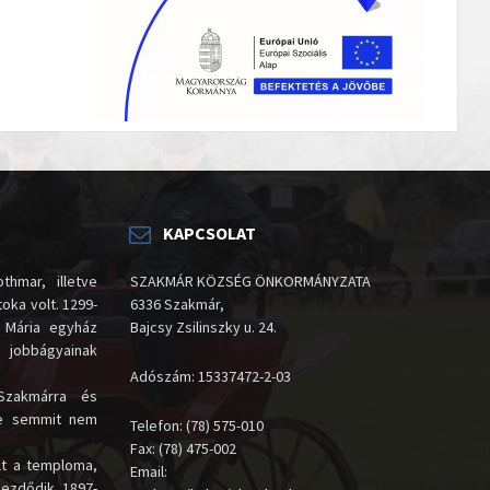
KAPCSOLAT
thmar, illetve
SZAKMÁR KÖZSÉG ÖNKORMÁNYZATA
oka volt. 1299-
6336 Szakmár,
 Mária egyház
Bajcsy Zsilinszky u. 24.
i jobbágyainak
Adószám: 15337472-2-03
Szakmárra és
te semmit nem
Telefon: (78) 575-010
Fax: (78) 475-002
lt a temploma,
Email:
kezdődik. 1897-