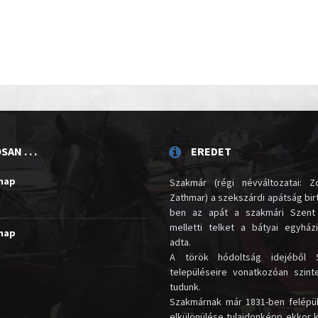
AN . . .
EREDET
unap
Szakmár (régi névváltozatai: Zo
Zathmar) a szekszárdi apátság birt
ben az apát a szakmári Szent
melletti telket a bátyai egyház
unap
adta.
A török hódoltság idejéből 
településeire vonatkozóan szin
tudunk.
Szakmárnak már 1831-ben felépü
elkülönülése tulajdonképp ekkor 