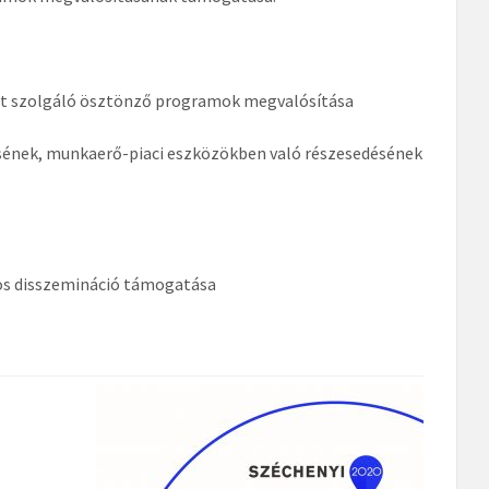
sét szolgáló ösztönző programok megvalósítása
tésének, munkaerő-piaci eszközökben való részesedésének
tos disszemináció támogatása