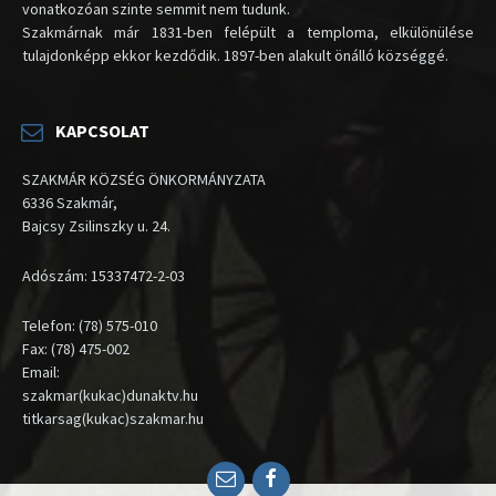
vonatkozóan szinte semmit nem tudunk.
Szakmárnak már 1831-ben felépült a temploma, elkülönülése
tulajdonképp ekkor kezdődik. 1897-ben alakult önálló községgé.
KAPCSOLAT
SZAKMÁR KÖZSÉG ÖNKORMÁNYZATA
6336 Szakmár,
Bajcsy Zsilinszky u. 24.
Adószám: 15337472-2-03
Telefon: (78) 575-010
Fax: (78) 475-002
Email:
szakmar(kukac)dunaktv.hu
titkarsag(kukac)szakmar.hu
Email
Facebook