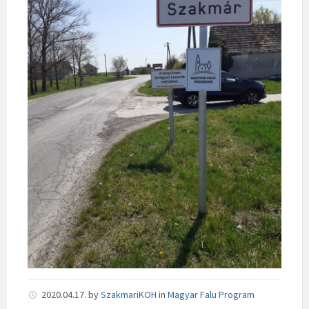
2020.04.17.
by
SzakmariKOH
in
Magyar Falu Program