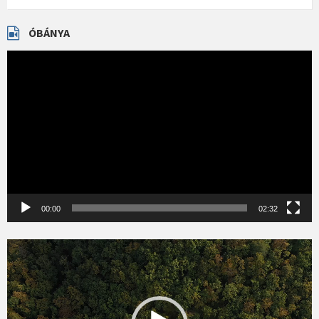
ÓBÁNYA
Videólejátszó
00:00
02:32
Videólejátszó