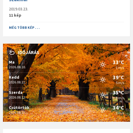
2019.03.23.
11 kép
MÉG TÖBB KÉP . . .
IDŐJÁRÁS
33°C
Ma
2026.08.10.
1 m/s
39°C
Kedd
2026.08.11.
5 m/s
35°C
Szerda
2026.08.12.
3 m/s
34°C
Csütörtök
2026.08.13.
3 m/s