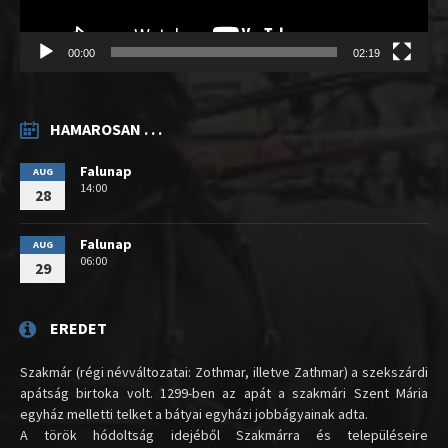
00:00
02:19
HAMAROSAN . . .
Falunap
AUG
14:00
28
Falunap
AUG
06:00
29
EREDET
Szakmár (régi névváltozatai: Zothmar, illetve Zathmar) a szekszárdi
apátság birtoka volt. 1299-ben az apát a szakmári Szent Mária
egyház melletti telket a bátyai egyházi jobbágyainak adta.
A török hódoltság idejéből Szakmárra és településeire