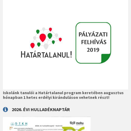
Iskolánk tanulói a Határtalanul program keretében augusztus
hónapban 1 hetes erdélyi kiránduláson vehetnek részt!
2026. ÉVI HULLADÉKNAPTÁR