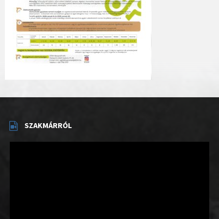
SZAKMÁRRÓL
Videólejátszó