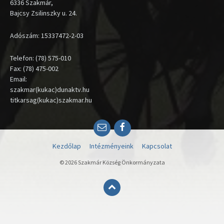
6336 Szakmár,
Bajcsy Zsilinszky u. 24.
Adószám: 15337472-2-03
Telefon: (78) 575-010
Fax: (78) 475-002
Email:
szakmar(kukac)dunaktv.hu
titkarsag(kukac)szakmar.hu
Email
Facebook
Kezdőlap
Intézményeink
Kapcsolat
© 2026 Szakmár Község Önkormányzata