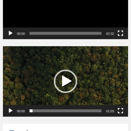
00:00
02:32
Videólejátszó
00:00
01:03