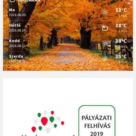
33°C
Ma
2026.08.09.
1 m/s
38°C
Hétfő
2026.08.10.
1 m/s
39°C
Kedd
2026.08.11.
5 m/s
35°C
Szerda
2026.08.12.
3 m/s