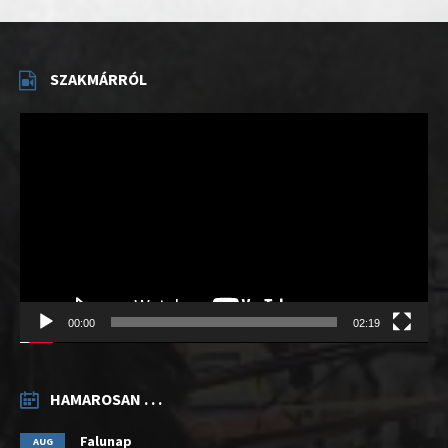
SZAKMÁRRÓL
Videólejátszó
00:00
02:19
HAMAROSAN . . .
Falunap
AUG