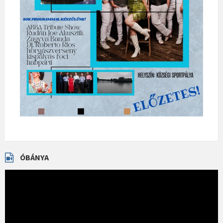
ÓBÁNYA
Videólejátszó