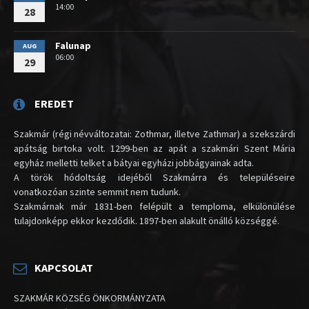
14:00
28
Falunap
AUG
06:00
29
EREDET
Szakmár (régi névváltozatai: Zothmar, illetve Zathmar) a szekszárdi
apátság birtoka volt. 1299-ben az apát a szakmári Szent Mária
egyház melletti telket a bátyai egyházi jobbágyainak adta.
A török hódoltság idejéből Szakmárra és településeire
vonatkozóan szinte semmit nem tudunk.
Szakmárnak már 1831-ben felépült a temploma, elkülönülése
tulajdonképp ekkor kezdődik. 1897-ben alakult önálló községgé.
KAPCSOLAT
SZAKMÁR KÖZSÉG ÖNKORMÁNYZATA