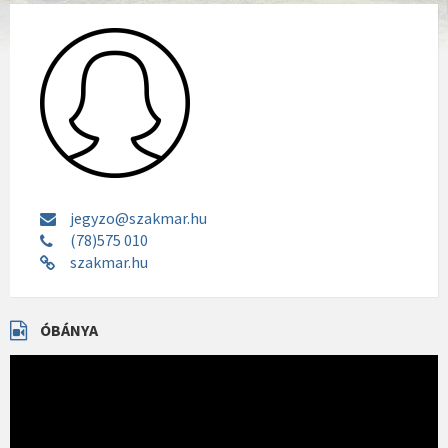
jegyzo@szakmar.hu
(78)575 010
szakmar.hu
ÓBÁNYA
Videólejátszó