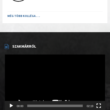
MÉG TÖBB KOLLÉGA . . .
SZAKMÁRRÓL
Videólejátszó
00:00
02:19