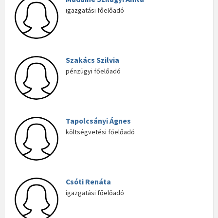
igazgatási főelőadó
Szakács Szilvia
pénzügyi főelőadó
Tapolcsányi Ágnes
költségvetési főelőadó
Csóti Renáta
igazgatási főelőadó