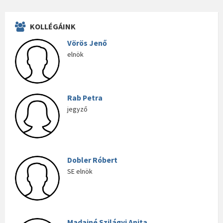
KOLLÉGÁINK
Vörös Jenő
elnök
Rab Petra
jegyző
Dobler Róbert
SE elnök
Madainé Szilágyi Anita