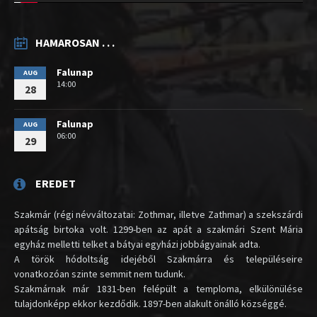
HAMAROSAN . . .
Falunap
AUG
14:00
28
Falunap
AUG
06:00
29
EREDET
Szakmár (régi névváltozatai: Zothmar, illetve Zathmar) a szekszárdi
apátság birtoka volt. 1299-ben az apát a szakmári Szent Mária
egyház melletti telket a bátyai egyházi jobbágyainak adta.
A török hódoltság idejéből Szakmárra és településeire
vonatkozóan szinte semmit nem tudunk.
Szakmárnak már 1831-ben felépült a temploma, elkülönülése
tulajdonképp ekkor kezdődik. 1897-ben alakult önálló községgé.