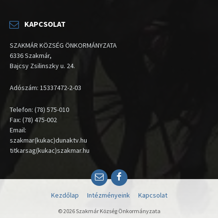
KAPCSOLAT
SZAKMÁR KÖZSÉG ÖNKORMÁNYZATA
6336 Szakmár,
Bajcsy Zsilinszky u. 24.
Adószám: 15337472-2-03
Telefon: (78) 575-010
Fax: (78) 475-002
Email:
szakmar(kukac)dunaktv.hu
titkarsag(kukac)szakmar.hu
Email
Facebook
Kezdőlap
Intézményeink
Kapcsolat
© 2026 Szakmár Község Önkormányzata