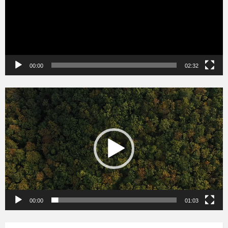
00:00
02:32
Videólejátszó
00:00
01:03