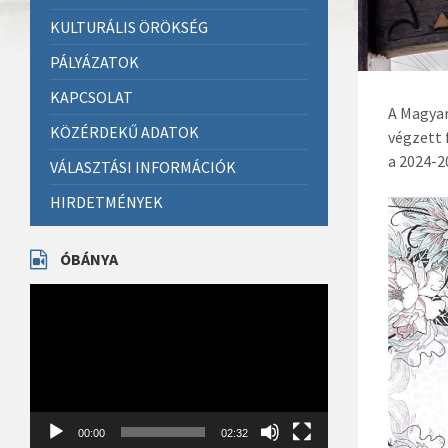
KULTURÁLIS ÖRÖKSÉG
PÁLYÁZATOK
KAPCSOLAT
A Magya
KÖZÉRDEKŰ ADATOK
végzett 
a 2024-2
VÁLASZTÁSI INFORMÁCIÓK
HIRDETMÉNYEK
ÓBÁNYA
Videólejátszó
00:00
02:32