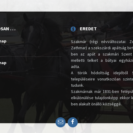
AN . . .
EREDET
unap
Szakmár (régi névváltozatai: Zo
Zathmar) a szekszárdi apátság birt
ben az apát a szakmári Szent
melletti telket a bátyai egyház
unap
adta.
A török hódoltság idejéből 
településeire vonatkozóan szin
tudunk.
Szakmárnak már 1831-ben felépü
elkülönülése tulajdonképp ekkor 
ben alakult önálló községgé.
Email
Facebook