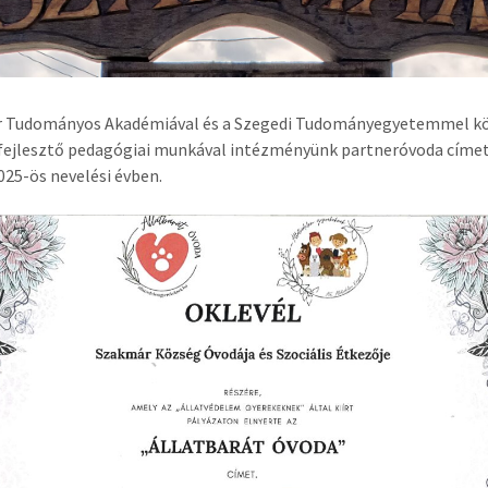
r Tudományos Akadémiával és a Szegedi Tudományegyetemmel k
fejlesztő pedagógiai munkával intézményünk partneróvoda címe
025-ös nevelési évben.