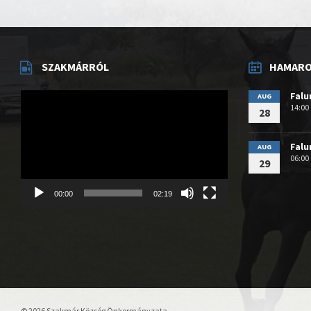
SZAKMÁRRÓL
HAMAROS
Videólejátszó
Fal
AUG
14:00
28
Fal
AUG
06:00
29
00:00
02:19
© 2026 Szakmár Község Önkormányzata