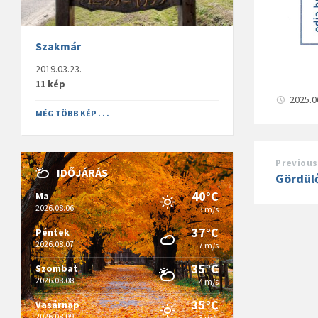
Szakmár
2019.03.23.
11 kép
2025.0
MÉG TÖBB KÉP . . .
Previous
IDŐJÁRÁS
Gördül
40°C
Ma
2026.08.06.
3 m/s
37°C
Péntek
2026.08.07.
7 m/s
35°C
Szombat
2026.08.08.
4 m/s
35°C
Vasárnap
2026.08.09.
3 m/s