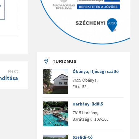
TURIZMUS
Next
Óbánya, Ifjúsági szálló
ndítása
7695 Óbánya,
Fő u. 53.
Harkányi üdülő
7815 Harkány,
Barátság u. 103-105.
Szelidi-tó