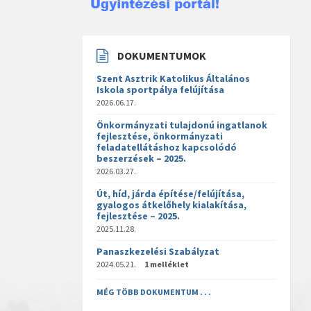
DOKUMENTUMOK
Szent Asztrik Katolikus Általános
Iskola sportpálya felújítása
2026.06.17.
Önkormányzati tulajdonú ingatlanok
fejlesztése, önkormányzati
feladatellátáshoz kapcsolódó
beszerzések – 2025.
2026.03.27.
Út, híd, járda építése/felújítása,
gyalogos átkelőhely kialakítása,
fejlesztése – 2025.
2025.11.28.
Panaszkezelési Szabályzat
2024.05.21.
1 melléklet
MÉG TÖBB DOKUMENTUM . . .