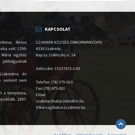
KAPCSOLAT
thmar, illetve
SZAKMÁR KÖZSÉG ÖNKORMÁNYZATA
oka volt. 1299-
6336 Szakmár,
 Mária egyház
Bajcsy Zsilinszky u. 24.
i jobbágyainak
Adószám: 15337472-2-03
Szakmárra és
te semmit nem
Telefon: (78) 575-010
Fax: (78) 475-002
lt a temploma,
Email:
kezdődik. 1897-
szakmar(kukac)dunaktv.hu
titkarsag(kukac)szakmar.hu