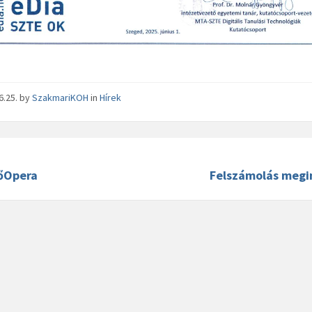
6.25.
by
SzakmariKOH
in
Hírek
őOpera
Felszámolás megi