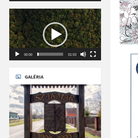
Videólejátszó
00:00
01:03
GALÉRIA