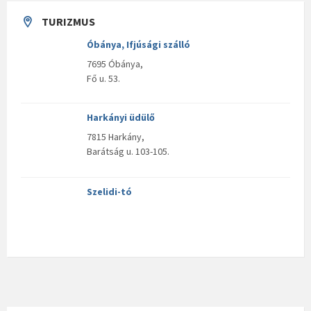
TURIZMUS
Óbánya, Ifjúsági szálló
7695 Óbánya,
Fő u. 53.
Harkányi üdülő
7815 Harkány,
Barátság u. 103-105.
Szelidi-tó