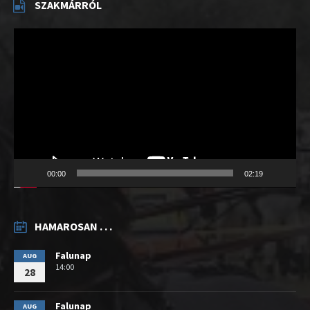
SZAKMÁRRÓL
Videólejátszó
00:00
02:19
HAMAROSAN . . .
Falunap
AUG
14:00
28
Falunap
AUG