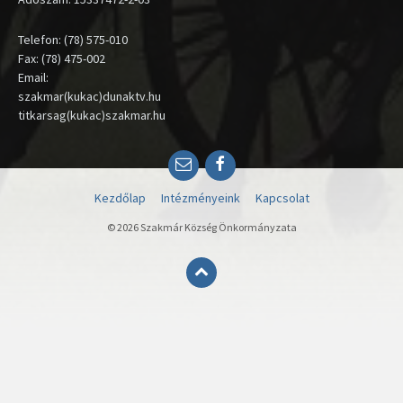
Telefon: (78) 575-010
Fax: (78) 475-002
Email:
szakmar(kukac)dunaktv.hu
titkarsag(kukac)szakmar.hu
Email
Facebook
Kezdőlap
Intézményeink
Kapcsolat
© 2026 Szakmár Község Önkormányzata