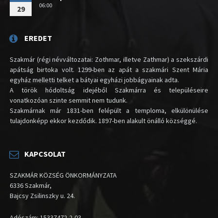
06:00
29
EREDET
Szakmár (régi névváltozatai: Zothmar, illetve Zathmar) a szekszárdi
apátság birtoka volt. 1299-ben az apát a szakmári Szent Mária
egyház melletti telket a bátyai egyházi jobbágyainak adta.
A török hódoltság idejéből Szakmárra és településeire
vonatkozóan szinte semmit nem tudunk.
Szakmárnak már 1831-ben felépült a temploma, elkülönülése
tulajdonképp ekkor kezdődik. 1897-ben alakult önálló községgé.
KAPCSOLAT
SZAKMÁR KÖZSÉG ÖNKORMÁNYZATA
6336 Szakmár,
Bajcsy Zsilinszky u. 24.
Adószám: 15337472-2-03