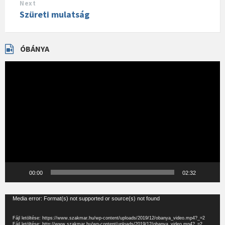
Next
Szüreti mulatság
ÓBÁNYA
Videólejátszó
00:00
02:32
Videólejátszó
Media error: Format(s) not supported or source(s) not found
Fájl letöltése: https://www.szakmar.hu/wp-content/uploads/2019/12/obanya_video.mp4?_=2
Fájl letöltése: http://www.szakmar.hu/wp-content/uploads/2019/12/obanya_video.mp4?_=2