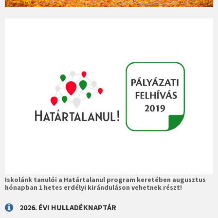
Iskolánk tanulói a Határtalanul program keretében augusztus
hónapban 1 hetes erdélyi kiránduláson vehetnek részt!
2026. ÉVI HULLADÉKNAPTÁR