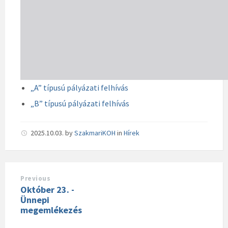
„A” típusú pályázati felhívás
„B” típusú pályázati felhívás
2025.10.03.
by
SzakmariKOH
in
Hírek
Previous
Október 23. -
Ünnepi
megemlékezés