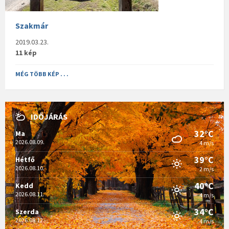
Szakmár
2019.03.23.
11 kép
MÉG TÖBB KÉP . . .
IDŐJÁRÁS
32°C
Ma
2026.08.09.
4 m/s
39°C
Hétfő
2026.08.10.
2 m/s
40°C
Kedd
2026.08.11.
4 m/s
34°C
Szerda
2026.08.12.
4 m/s