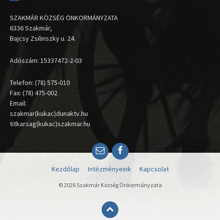
SZAKMÁR KÖZSÉG ÖNKORMÁNYZATA
6336 Szakmár,
Bajcsy Zsilinszky u. 24.
Adószám: 15337472-2-03
Telefon: (78) 575-010
Fax: (78) 475-002
Email:
szakmar(kukac)dunaktv.hu
titkarsag(kukac)szakmar.hu
Email
Facebook
Kezdőlap
Intézményeink
Kapcsolat
© 2026 Szakmár Község Önkormányzata