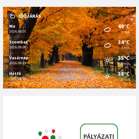
IDŐJÁRÁS
40°C
Ma
2026.08.07.
2 m/s
34°C
Szombat
2026.08.08.
3 m/s
35°C
Vasárnap
2026.08.09.
3 m/s
38°C
Hétfő
2026.08.10.
2 m/s