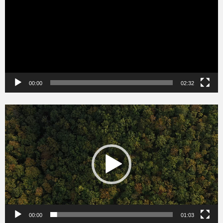
00:00
02:32
Videólejátszó
00:00
01:03