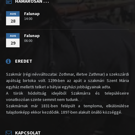
HAMAROSAN . . .
Falunap
AUG
14:00
28
Falunap
AUG
06:00
29
EREDET
Szakmár (régi névváltozatai: Zothmar, illetve Zathmar) a szekszárdi
apátság birtoka volt. 1299-ben az apát a szakmári Szent Mária
egyház melletti telket a bátyai egyházi jobbágyainak adta.
A török hódoltság idejéből Szakmárra és településeire
vonatkozóan szinte semmit nem tudunk.
Szakmárnak már 1831-ben felépült a temploma, elkülönülése
tulajdonképp ekkor kezdődik. 1897-ben alakult önálló községgé.
KAPCSOLAT