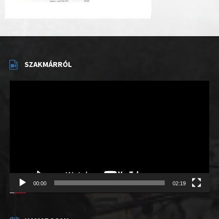
SZAKMÁRRÓL
Videólejátszó
00:00
02:19