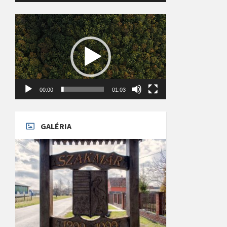
Videólejátszó
00:00
01:03
GALÉRIA