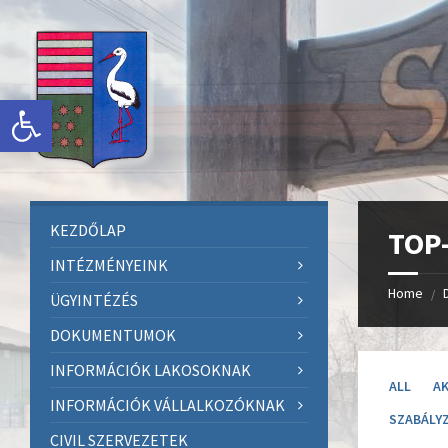
Skip
Skip
Skip
to
to
to
content
left
footer
sidebar
Eszköztár megnyitása
KEZDŐLAP
TOP-
INTÉZMÉNYEINK
Home
/
ÜGYINTÉZÉS
DOKUMENTUMOK
INFORMÁCIÓK LAKOSOKNAK
ALL
A
INFORMÁCIÓK VÁLLALKOZÓKNAK
SZABÁLY
CIVIL SZERVEZETEK