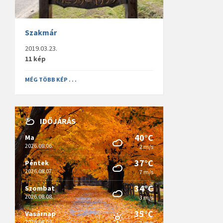
Szakmár
2019.03.23.
11 kép
MÉG TÖBB KÉP . . .
IDŐJÁRÁS
40°C
Ma
2026.08.06.
2 m/s
37°C
Péntek
2026.08.07.
7 m/s
34°C
Szombat
2026.08.08.
3 m/s
35°C
Vasárnap
2026.08.09.
3 m/s