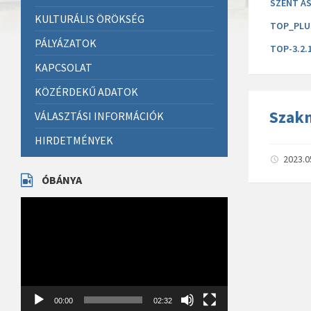
SZENT AS
KULTURÁLIS ÖRÖKSÉG
TOP_PLUS
PÁLYÁZATOK
TOP-3.2.
KAPCSOLAT
KÖZÉRDEKŰ ADATOK
Szakm
VÁLASZTÁSI INFORMÁCIÓK
HIRDETMÉNYEK
2023.0
ÓBÁNYA
Videólejátszó
00:00
02:32