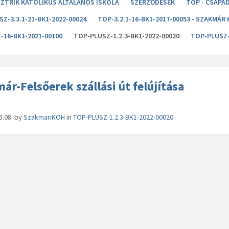
ZTRIK KATOLIKUS ÁLTALÁNOS ISKOLA
SZERZŐDÉSEK
TOP - CSAPA
Z-3.3.1-21-BK1-2022-00024
TOP-3.2.1-16-BK1-2017-00053 - SZAKMÁ
1-16-BK1-2021-00100
TOP-PLUSZ-1.2.3-BK1-2022-00020
TOP-PLUSZ-
ár-Felsőerek szállási út felújítása
5.08.
by
SzakmariKOH
in
TOP-PLUSZ-1.2.3-BK1-2022-00020