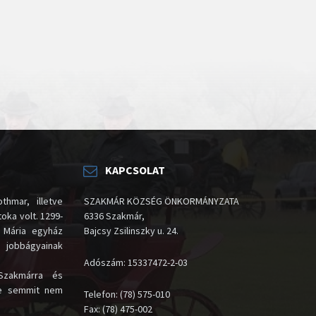
KAPCSOLAT
thmar, illetve
SZAKMÁR KÖZSÉG ÖNKORMÁNYZATA
oka volt. 1299-
6336 Szakmár,
 Mária egyház
Bajcsy Zsilinszky u. 24.
i jobbágyainak
Adószám: 15337472-2-03
Szakmárra és
te semmit nem
Telefon: (78) 575-010
Fax: (78) 475-002