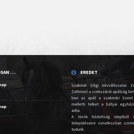
AN . . .
EREDET
unap
Szakmár (régi névváltozatai: Zo
Zathmar) a szekszárdi apátság birt
ben az apát a szakmári Szent
melletti telket a bátyai egyház
unap
adta.
A török hódoltság idejéből 
településeire vonatkozóan szin
tudunk.