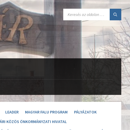
SEARCH:
LEADER
MAGYAR FALU PROGRAM
PÁLYÁZATOK
ÁRI KÖZÖS ÖNKORMÁNYZATI HIVATAL