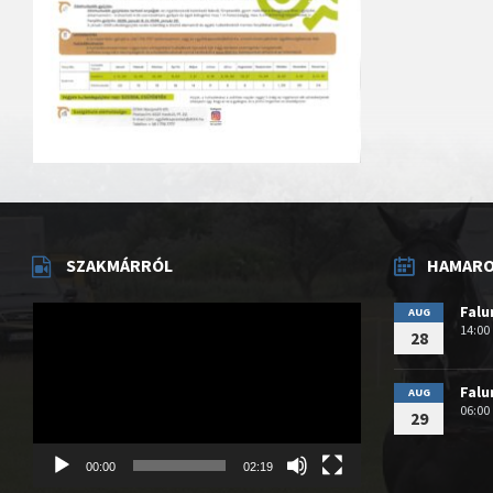
SZAKMÁRRÓL
HAMAROS
Videólejátszó
Fal
AUG
14:00
28
Fal
AUG
06:00
29
00:00
02:19