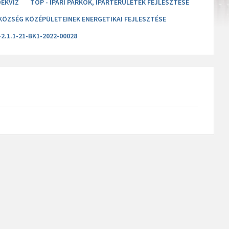
DÉKVÍZ
TOP - IPARI PARKOK, IPARTERÜLETEK FEJLESZTÉSE
R KÖZSÉG KÖZÉPÜLETEINEK ENERGETIKAI FEJLESZTÉSE
2.1.1-21-BK1-2022-00028