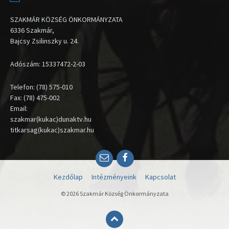
SZAKMÁR KÖZSÉG ÖNKORMÁNYZATA
6336 Szakmár,
Bajcsy Zsilinszky u. 24.
Adószám: 15337472-2-03
Telefon: (78) 575-010
Fax: (78) 475-002
Email:
szakmar(kukac)dunaktv.hu
titkarsag(kukac)szakmar.hu
Email
Facebook
Kezdőlap
Intézményeink
Kapcsolat
© 2026 Szakmár Község Önkormányzata