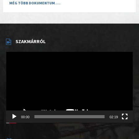
MÉG TÖBB DOKUMENTUM . . .
SZAKMÁRRÓL
Videólejátszó
00:00
02:19