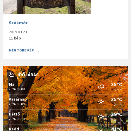
Szakmár
2019.03.23.
11 kép
MÉG TÖBB KÉP . . .
IDŐJÁRÁS
35°C
Ma
2026.08.08.
3 m/s
35°C
Vasárnap
2026.08.09.
2 m/s
39°C
Hétfő
2026.08.10.
1 m/s
41°C
Kedd