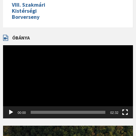
VIII. Szakmári
Kistérségi
Borverseny
ÓBÁNYA
Videólejátszó
00:00
02:32
Videólejátszó