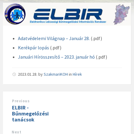
Adatvédelemi Világnap – Január 28.
(.pdf)
Kerékpár lopás
(.pdf)
Januári Hírösszesítő – 2023. január hó
(.pdf)
2023.01.28.
by
SzakmariKOH
in
Hírek
Previous
ELBIR -
Bűnmegelőzési
tanácsok
Next