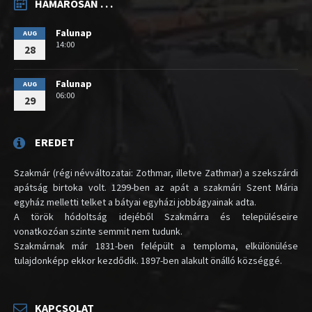
HAMAROSAN . . .
Falunap
AUG
14:00
28
Falunap
AUG
06:00
29
EREDET
Szakmár (régi névváltozatai: Zothmar, illetve Zathmar) a szekszárdi
apátság birtoka volt. 1299-ben az apát a szakmári Szent Mária
egyház melletti telket a bátyai egyházi jobbágyainak adta.
A török hódoltság idejéből Szakmárra és településeire
vonatkozóan szinte semmit nem tudunk.
Szakmárnak már 1831-ben felépült a temploma, elkülönülése
tulajdonképp ekkor kezdődik. 1897-ben alakult önálló községgé.
KAPCSOLAT