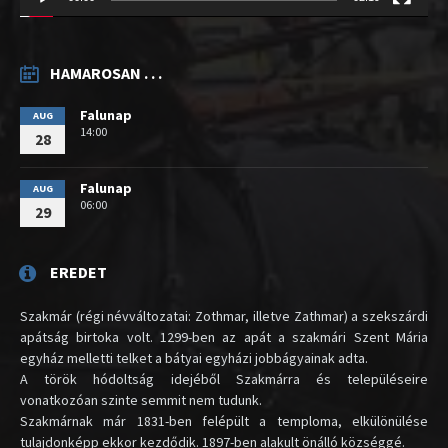
HAMAROSAN . . .
Falunap
AUG
14:00
28
Falunap
AUG
06:00
29
EREDET
Szakmár (régi névváltozatai: Zothmar, illetve Zathmar) a szekszárdi
apátság birtoka volt. 1299-ben az apát a szakmári Szent Mária
egyház melletti telket a bátyai egyházi jobbágyainak adta.
A török hódoltság idejéből Szakmárra és településeire
vonatkozóan szinte semmit nem tudunk.
Szakmárnak már 1831-ben felépült a temploma, elkülönülése
tulajdonképp ekkor kezdődik. 1897-ben alakult önálló községgé.