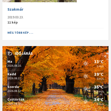
Szakmár
2019.03.23.
11 kép
MÉG TÖBB KÉP . . .
IDŐJÁRÁS
33°C
Ma
2026.08.10.
1 m/s
39°C
Kedd
2026.08.11.
5 m/s
35°C
Szerda
2026.08.12.
3 m/s
34°C
Csütörtök
2026.08.13.
3 m/s