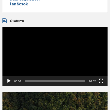
tanácsok
ÓBÁNYA
Videólejátszó
00:00
02:32
Videólejátszó