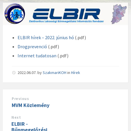
ELBIR hírek – 2022. június hó
(.pdf)
Drogprevenció
(.pdf)
Internet tudatosan
(.pdf)
2022.06.07.
by
SzakmariKOH
in
Hírek
Previous
MVM Közlemény
Next
ELBIR -
Bűnmegelőzési