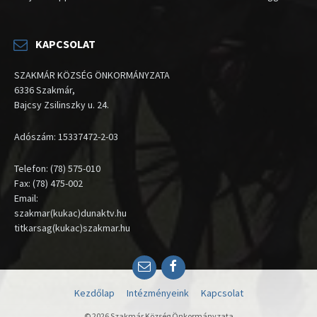
KAPCSOLAT
SZAKMÁR KÖZSÉG ÖNKORMÁNYZATA
6336 Szakmár,
Bajcsy Zsilinszky u. 24.
Adószám: 15337472-2-03
Telefon: (78) 575-010
Fax: (78) 475-002
Email:
szakmar(kukac)dunaktv.hu
titkarsag(kukac)szakmar.hu
Email
Facebook
Kezdőlap
Intézményeink
Kapcsolat
© 2026 Szakmár Község Önkormányzata