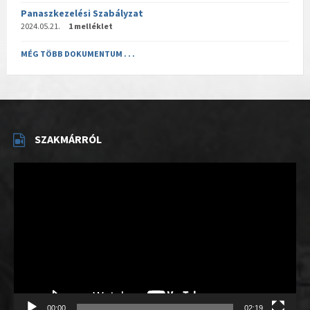
Panaszkezelési Szabályzat
2024.05.21.
1 melléklet
MÉG TÖBB DOKUMENTUM . . .
SZAKMÁRRÓL
Videólejátszó
00:00
02:19