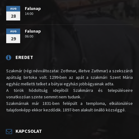
Falunap
AUG
14:00
28
Falunap
AUG
06:00
29
EREDET
Szakmár (régi névváltozatai: Zothmar, illetve Zathmar) a szekszárdi
apátság birtoka volt. 1299-ben az apát a szakmári Szent Mária
egyház melletti telket a bátyai egyházi jobbágyainak adta.
A török hódoltság idejéből Szakmárra és településeire
vonatkozóan szinte semmit nem tudunk.
Szakmárnak már 1831-ben felépült a temploma, elkülönülése
tulajdonképp ekkor kezdődik. 1897-ben alakult önálló községgé.
KAPCSOLAT