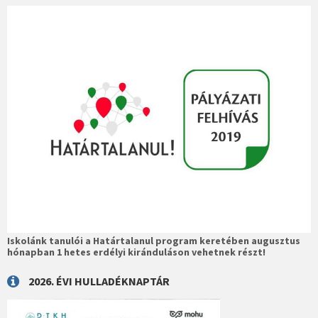
Iskolánk tanulói a Határtalanul program keretében augusztus
hónapban 1 hetes erdélyi kiránduláson vehetnek részt!
2026. ÉVI HULLADÉKNAPTÁR