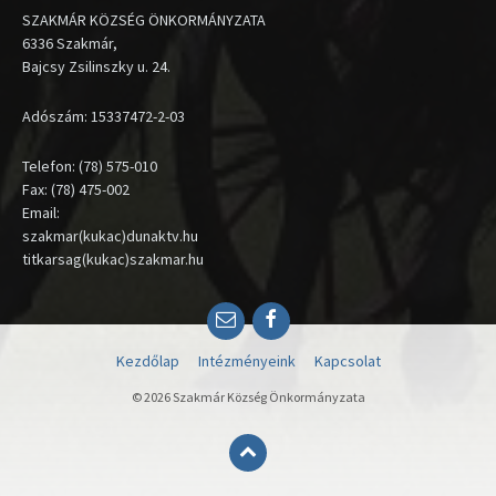
SZAKMÁR KÖZSÉG ÖNKORMÁNYZATA
6336 Szakmár,
Bajcsy Zsilinszky u. 24.
Adószám: 15337472-2-03
Telefon: (78) 575-010
Fax: (78) 475-002
Email:
szakmar(kukac)dunaktv.hu
titkarsag(kukac)szakmar.hu
Email
Facebook
Kezdőlap
Intézményeink
Kapcsolat
© 2026 Szakmár Község Önkormányzata