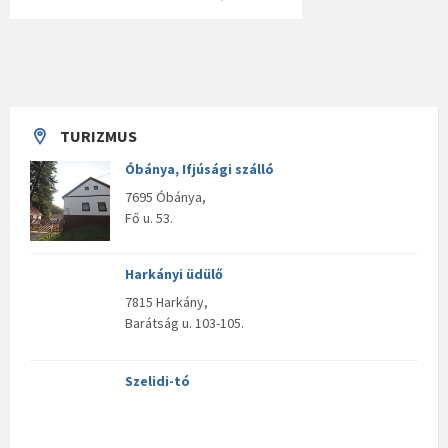
TURIZMUS
Óbánya, Ifjúsági szálló
7695 Óbánya,
Fő u. 53.
Harkányi üdülő
7815 Harkány,
Barátság u. 103-105.
Szelidi-tó