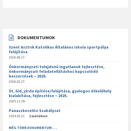
DOKUMENTUMOK
Szent Asztrik Katolikus Általános Iskola sportpálya
felújítása
2026.06.17.
Önkormányzati tulajdonú ingatlanok fejlesztése,
önkormányzati feladatellátáshoz kapcsolódó
beszerzések – 2025.
2026.03.27.
Út, híd, járda építése/felújítása, gyalogos átkelőhely
kialakítása, fejlesztése – 2025.
2025.11.28.
Panaszkezelési Szabályzat
2024.05.21.
1 melléklet
MÉG TÖBB DOKUMENTUM . . .