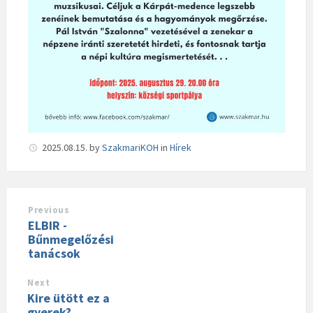
2025.08.15.
by
SzakmariKOH
in
Hírek
Previous
ELBIR -
Bűnmegelőzési
tanácsok
Next
Kire ütött ez a
gyerek?