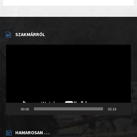
SZAKMÁRRÓL
Videólejátszó
00:00
02:19
HAMAROSAN . . .