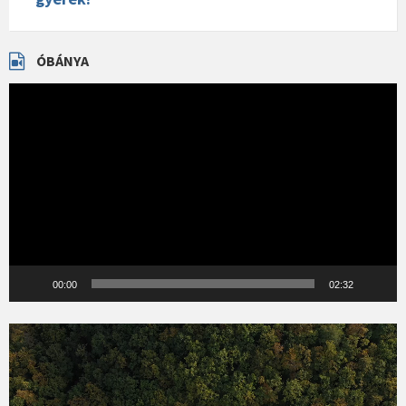
ÓBÁNYA
Videólejátszó
00:00
02:32
Videólejátszó