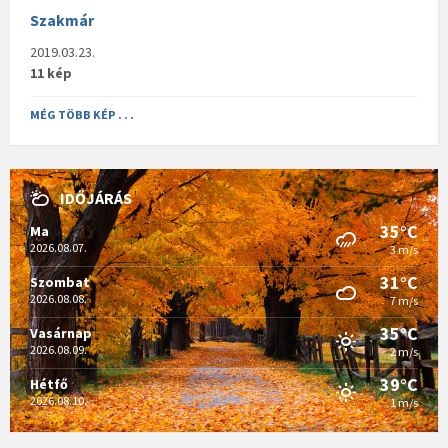
Szakmár
2019.03.23.
11 kép
MÉG TÖBB KÉP . . .
IDŐJÁRÁS
35°C
Ma
2026.08.07.
3 m/s
31°C
Szombat
2026.08.08.
7 m/s
35°C
Vasárnap
2026.08.09.
2 m/s
39°C
Hétfő
2026.08.10.
1 m/s