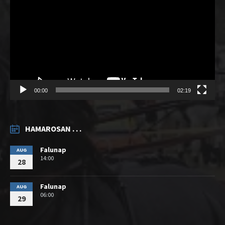
00:00
02:19
HAMAROSAN . . .
Falunap
AUG
14:00
28
Falunap
AUG
06:00
29