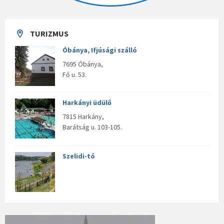
TURIZMUS
Óbánya, Ifjúsági szálló
7695 Óbánya,
Fő u. 53.
Harkányi üdülő
7815 Harkány,
Barátság u. 103-105.
Szelidi-tó