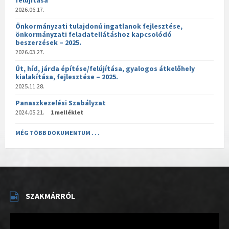
felújítása
2026.06.17.
Önkormányzati tulajdonú ingatlanok fejlesztése,
önkormányzati feladatellátáshoz kapcsolódó
beszerzések – 2025.
2026.03.27.
Út, híd, járda építése/felújítása, gyalogos átkelőhely
kialakítása, fejlesztése – 2025.
2025.11.28.
Panaszkezelési Szabályzat
2024.05.21.
1 melléklet
MÉG TÖBB DOKUMENTUM . . .
SZAKMÁRRÓL
Videólejátszó