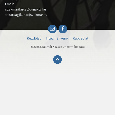
Email:
szakmar(kukac)dunaktv.hu
titkarsag(kukac)szakmar.hu
Email
Facebook
Kezdőlap
Intézményeink
Kapcsolat
© 2026 Szakmár Község Önkormányzata