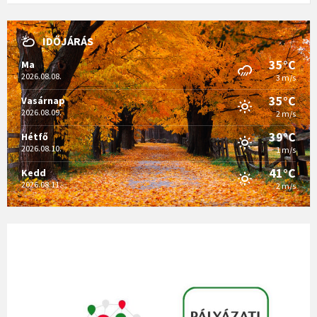
IDŐJÁRÁS
35°C
Ma
2026.08.08.
3 m/s
35°C
Vasárnap
2026.08.09.
2 m/s
39°C
Hétfő
2026.08.10.
1 m/s
41°C
Kedd
2026.08.11.
2 m/s