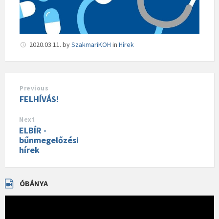
2020.03.11.
by
SzakmariKOH
in
Hírek
Previous
FELHÍVÁS!
Next
ELBÍR -
bűnmegelőzési
hírek
ÓBÁNYA
Videólejátszó