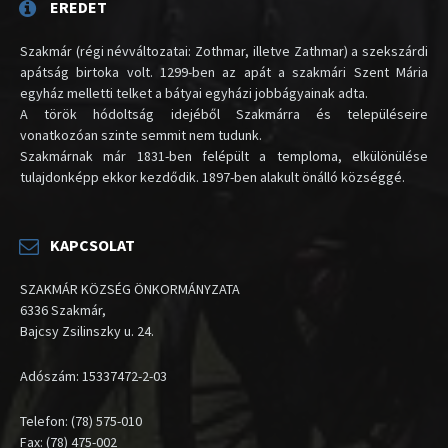
EREDET
Szakmár (régi névváltozatai: Zothmar, illetve Zathmar) a szekszárdi
apátság birtoka volt. 1299-ben az apát a szakmári Szent Mária
egyház melletti telket a bátyai egyházi jobbágyainak adta.
A török hódoltság idejéből Szakmárra és településeire
vonatkozóan szinte semmit nem tudunk.
Szakmárnak már 1831-ben felépült a temploma, elkülönülése
tulajdonképp ekkor kezdődik. 1897-ben alakult önálló községgé.
KAPCSOLAT
SZAKMÁR KÖZSÉG ÖNKORMÁNYZATA
6336 Szakmár,
Bajcsy Zsilinszky u. 24.
Adószám: 15337472-2-03
Telefon: (78) 575-010
Fax: (78) 475-002