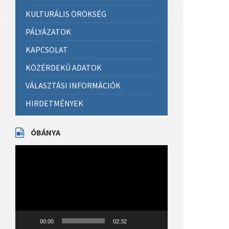
KULTURÁLIS ÖRÖKSÉG
PÁLYÁZATOK
KAPCSOLAT
KÖZÉRDEKŰ ADATOK
VÁLASZTÁSI INFORMÁCIÓK
HIRDETMÉNYEK
ÓBÁNYA
Videólejátszó
00:00
02:32