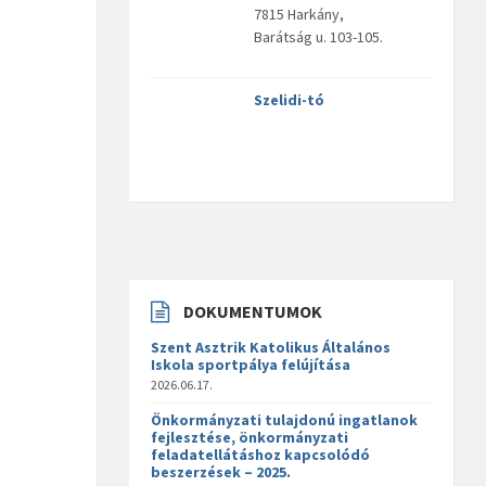
7815 Harkány,
Barátság u. 103-105.
Szelidi-tó
DOKUMENTUMOK
Szent Asztrik Katolikus Általános
Iskola sportpálya felújítása
2026.06.17.
Önkormányzati tulajdonú ingatlanok
fejlesztése, önkormányzati
feladatellátáshoz kapcsolódó
beszerzések – 2025.