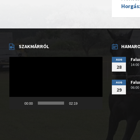
Horgás
SZAKMÁRRÓL
HAMAROS
Videólejátszó
Fal
AUG
14:00
28
Fal
AUG
06:00
29
00:00
02:19