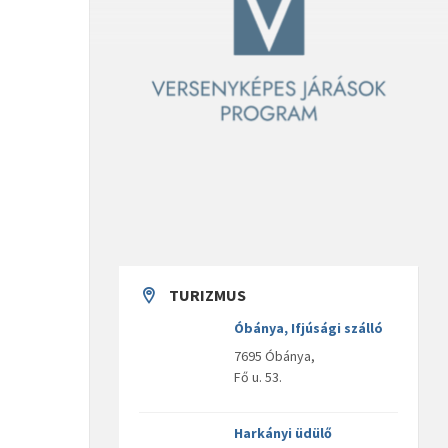
TURIZMUS
Óbánya, Ifjúsági szálló
7695 Óbánya,
Fő u. 53.
Harkányi üdülő