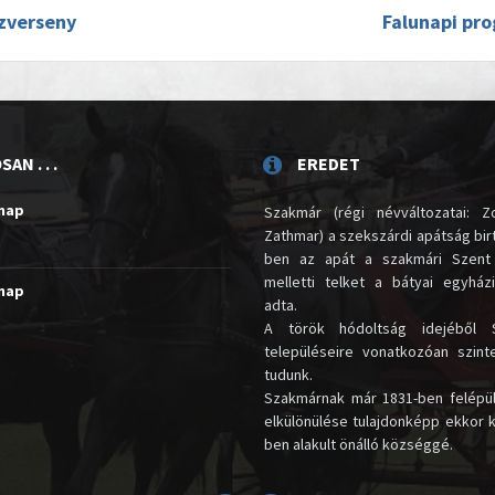
zverseny
Falunapi pr
AN . . .
EREDET
unap
Szakmár (régi névváltozatai: Zo
Zathmar) a szekszárdi apátság birt
ben az apát a szakmári Szent
melletti telket a bátyai egyház
unap
adta.
A török hódoltság idejéből 
településeire vonatkozóan szin
tudunk.
Szakmárnak már 1831-ben felépü
elkülönülése tulajdonképp ekkor 
ben alakult önálló községgé.