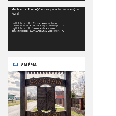
Videólejátszó
Media error: Format(s) not supported or source(s) not
found
Fájl letöltése: https://www.szakmar.hu/wp-
content/uploads/2019/12/obanya_video.mp4?_=2
Fájl letöltése: http://www.szakmar.hu/wp-
content/uploads/2019/12/obanya_video.mp4?_=2
GALÉRIA