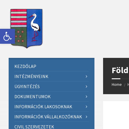
Skip
Skip
Skip
Skip
to
to
to
to
content
left
right
footer
sidebar
sidebar
Eszköztár megnyitása
KEZDŐLAP
Föld
INTÉZMÉNYEINK
Home
/
ÜGYINTÉZÉS
DOKUMENTUMOK
INFORMÁCIÓK LAKOSOKNAK
INFORMÁCIÓK VÁLLALKOZÓKNAK
CIVIL SZERVEZETEK