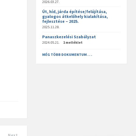
2026.03.27.
Út, híd, járda építése/felújítása,
gyalogos átkelőhely kialakítása,
fejlesztése – 2025.
2025.11.28.
Panaszkezelési Szabályzat
2024.05.21.
1 melléklet
MÉG TÖBB DOKUMENTUM . . .
Next