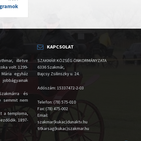
ogramok
KAPCSOLAT
thmar, illetve
SZAKMÁR KÖZSÉG ÖNKORMÁNYZATA
oka volt. 1299-
6336 Szakmár,
 Mária egyház
Bajcsy Zsilinszky u. 24.
i jobbágyainak
Adószám: 15337472-2-03
Szakmárra és
te semmit nem
Telefon: (78) 575-010
Fax: (78) 475-002
lt a temploma,
Email:
kezdődik. 1897-
szakmar(kukac)dunaktv.hu
titkarsag(kukac)szakmar.hu