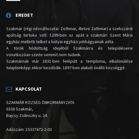
EREDET
Szakmár (régi névváltozatai: Zothmar, illetve Zathmar) a szekszárdi
apátság birtoka volt. 1299-ben az apát a szakmári Szent Mária
egyház melletti telket a bátyai egyházi jobbágyainak adta.
A török hódoltság idejéből Szakmárra és településeire
vonatkozóan szinte semmit nem tudunk.
Szakmárnak már 1831-ben felépült a temploma, elkülönülése
tulajdonképp ekkor kezdődik. 1897-ben alakult önálló községgé.
KAPCSOLAT
SZAKMÁR KÖZSÉG ÖNKORMÁNYZATA
6336 Szakmár,
Bajcsy Zsilinszky u. 24.
Adószám: 15337472-2-03