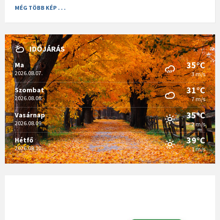
MÉG TÖBB KÉP . . .
IDŐJÁRÁS
35°C
Ma
2026.08.07.
3 m/s
31°C
Szombat
2026.08.08.
7 m/s
35°C
Vasárnap
2026.08.09.
2 m/s
39°C
Hétfő
2026.08.10.
1 m/s