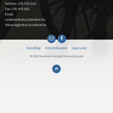
Telefon: (78) 575-010
Fax: (78) 475-002
Email:
szakmar(kukac)dunaktv.hu
titkarsag(kukac)szakmar.hu
Email
Facebook
Kezdőlap
Intézményeink
Kapcsolat
© 2026 Szakmár Község Önkormányzata