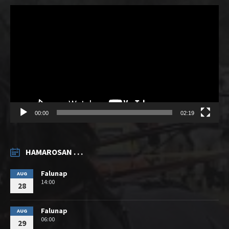
Videólejátszó
00:00
02:19
HAMAROSAN . . .
Falunap
AUG
14:00
28
Falunap
AUG
06:00
29