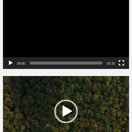
Videólejátszó
00:00
02:32
Videólejátszó