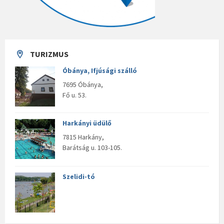
TURIZMUS
Óbánya, Ifjúsági szálló
7695 Óbánya,
Fő u. 53.
Harkányi üdülő
7815 Harkány,
Barátság u. 103-105.
Szelidi-tó