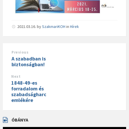
2021.03.16.
by
SzakmariKOH
in
Hírek
Previous
A szabadban is
biztonságban!
Next
1848-49-es
forradalom és
szabadságharc
emlékére
ÓBÁNYA