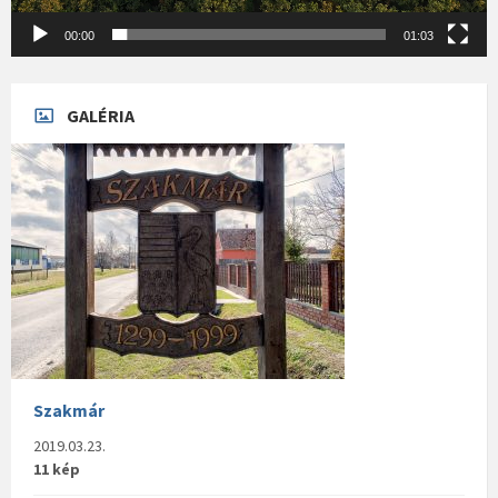
00:00
01:03
GALÉRIA
Szakmár
2019.03.23.
11 kép