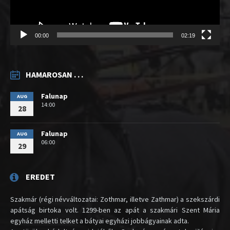
00:00
02:19
HAMAROSAN . . .
Falunap
AUG
14:00
28
Falunap
AUG
06:00
29
EREDET
Szakmár (régi névváltozatai: Zothmar, illetve Zathmar) a szekszárdi
apátság birtoka volt. 1299-ben az apát a szakmári Szent Mária
egyház melletti telket a bátyai egyházi jobbágyainak adta.