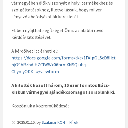
vármegyében élők viszonyát a helyi termékekhez és
szolgáltatásokhoz, illetve lássuk, hogy milyen
tényezők befolyásolják keresletét.
Ebben nyújthat segítséget Ön is az alábbi rövid
kérdőív kitöltésével.
A kérdőívet itt érheti el:
https://docs.google.com/forms/d/e/1FAIpQLScD8Iict
bjO9hRzbAjHZClWWx06hrmXNSQjuhq-
ChymyODXTw/viewform
A kitöltők között három, 15 ezer forintos Bács-
Kiskun vármegyei ajándékcsomagot sorsolunk ki.
Köszönjük a közreműködését!
2025.01.15.
by
SzakmariKOH
in
Hírek