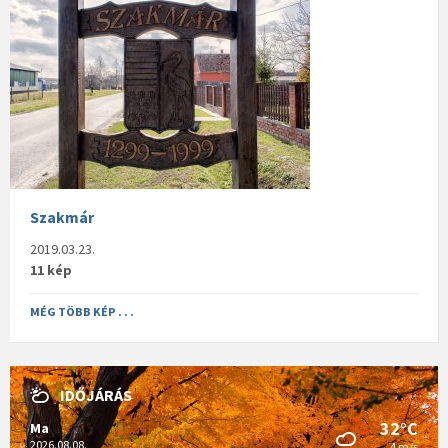
Szakmár
2019.03.23.
11 kép
MÉG TÖBB KÉP . . .
IDŐJÁRÁS
32°C
Ma
2026.08.08.
4 m/s