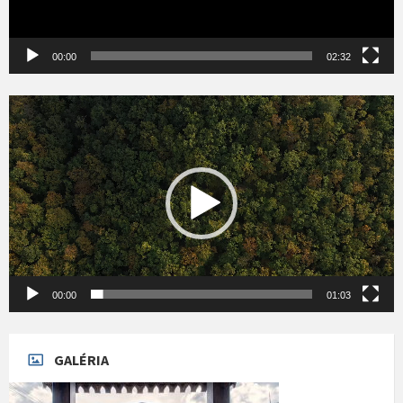
00:00
02:32
Videólejátszó
00:00
01:03
GALÉRIA