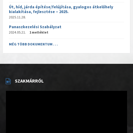
Út, híd, járda építése/felújítása, gyalogos átkelőhely
kialakítása, fejlesztése – 2025.
2025.11.28.
Panaszkezelési Szabályzat
2024.05.21.
1 melléklet
MÉG TÖBB DOKUMENTUM . . .
SZAKMÁRRÓL
Videólejátszó