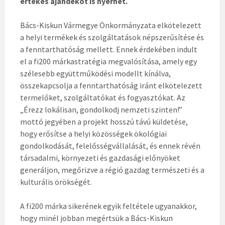
értékes ajándékot is nyerhet.
Bács-Kiskun Vármegye Önkormányzata elkötelezett
a helyi termékek és szolgáltatások népszerűsítése és
a fenntarthatóság mellett. Ennek érdekében indult
el a fi200 márkastratégia megvalósítása, amely egy
szélesebb együttműködési modellt kínálva,
összekapcsolja a fenntarthatóság iránt elkötelezett
termelőket, szolgáltatókat és fogyasztókat. Az
„Érezz lokálisan, gondolkodj nemzeti szinten!”
mottó jegyében a projekt hosszú távú küldetése,
hogy erősítse a helyi közösségek ökológiai
gondolkodását, felelősségvállalását, és ennek révén
társadalmi, környezeti és gazdasági előnyöket
generáljon, megőrizve a régió gazdag természeti és a
kulturális örökségét.
A fi200 márka sikerének egyik feltétele ugyanakkor,
hogy minél jobban megértsük a Bács-Kiskun