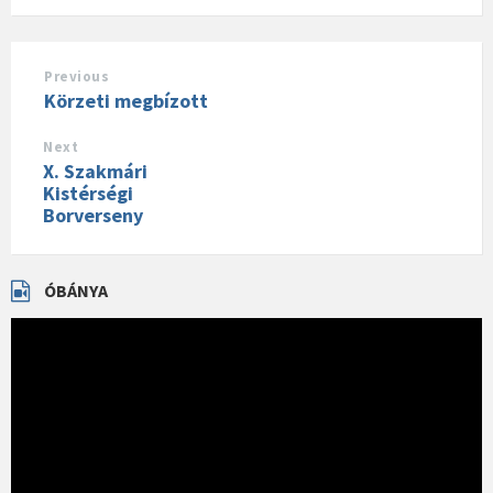
Previous
Körzeti megbízott
Next
X. Szakmári
Kistérségi
Borverseny
ÓBÁNYA
Videólejátszó