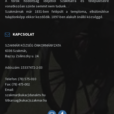
A török hódoltság idejéből Szakmárra és településeire
vonatkozóan szinte semmit nem tudunk.
Szakmárnak már 1831-ben felépült a temploma, elkülönülése
tulajdonképp ekkor kezdődik. 1897-ben alakult önálló községgé.
KAPCSOLAT
SZAKMÁR KÖZSÉG ÖNKORMÁNYZATA
6336 Szakmár,
Bajcsy Zsilinszky u. 24.
Adószám: 15337472-2-03
Telefon: (78) 575-010
Fax: (78) 475-002
Email:
szakmar(kukac)dunaktv.hu
titkarsag(kukac)szakmar.hu
Email
Facebook