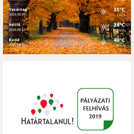
35°C
Vasárnap
2026.08.09.
2 m/s
39°C
Hétfő
2026.08.10.
2 m/s
40°C
Kedd
2026.08.11.
4 m/s