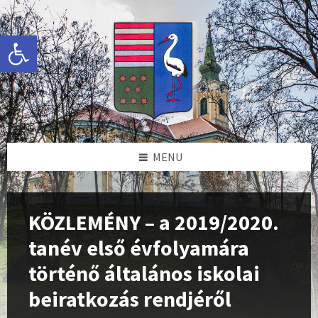
Skip
Skip
Skip
Skip
to
to
to
to
content
left
right
footer
Eszköztár megnyitása
sidebar
sidebar
MENU
KÖZLEMÉNY – a 2019/2020.
tanév első évfolyamára
történő általános iskolai
beiratkozás rendjéről