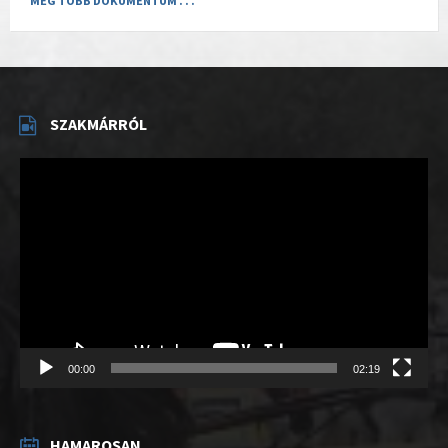
MÉG TÖBB DOKUMENTUM . . .
SZAKMÁRRÓL
Videólejátszó
00:00
02:19
HAMAROSAN . . .