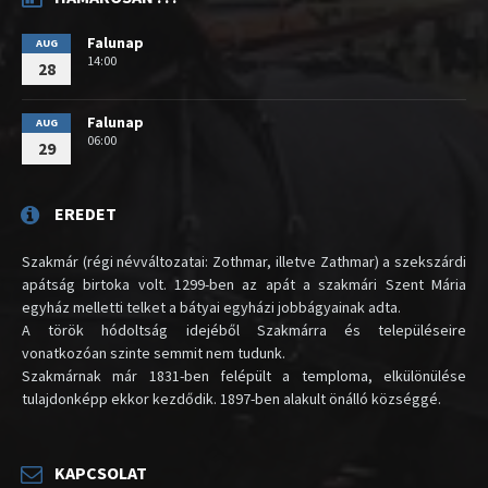
Falunap
AUG
14:00
28
Falunap
AUG
06:00
29
EREDET
Szakmár (régi névváltozatai: Zothmar, illetve Zathmar) a szekszárdi
apátság birtoka volt. 1299-ben az apát a szakmári Szent Mária
egyház melletti telket a bátyai egyházi jobbágyainak adta.
A török hódoltság idejéből Szakmárra és településeire
vonatkozóan szinte semmit nem tudunk.
Szakmárnak már 1831-ben felépült a temploma, elkülönülése
tulajdonképp ekkor kezdődik. 1897-ben alakult önálló községgé.
KAPCSOLAT