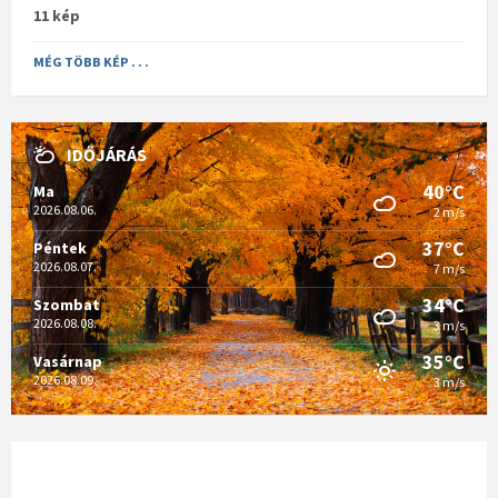
11 kép
MÉG TÖBB KÉP . . .
IDŐJÁRÁS
40°C
Ma
2026.08.06.
2 m/s
37°C
Péntek
2026.08.07.
7 m/s
34°C
Szombat
2026.08.08.
3 m/s
35°C
Vasárnap
2026.08.09.
3 m/s