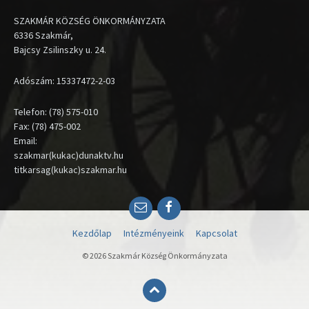
SZAKMÁR KÖZSÉG ÖNKORMÁNYZATA
6336 Szakmár,
Bajcsy Zsilinszky u. 24.
Adószám: 15337472-2-03
Telefon: (78) 575-010
Fax: (78) 475-002
Email:
szakmar(kukac)dunaktv.hu
titkarsag(kukac)szakmar.hu
Email
Facebook
Kezdőlap
Intézményeink
Kapcsolat
© 2026 Szakmár Község Önkormányzata