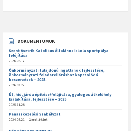
DOKUMENTUMOK
Szent Asztrik Katolikus Általános Iskola sportpálya
felújítása
2026.06.17.
Önkormányzati tulajdonú ingatlanok fejlesztése,
önkormányzati feladatellátáshoz kapcsolódó
beszerzések – 2025.
2026.03.27.
Út, híd, járda építése/felújítása, gyalogos átkelőhely
kialakítása, fejlesztése – 2025.
2025.11.28.
Panaszkezelési Szabályzat
2024.05.21.
1 melléklet