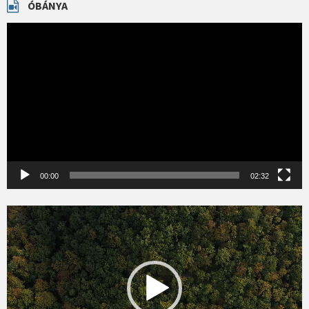
ÓBÁNYA
Videólejátszó
00:00
02:32
Videólejátszó