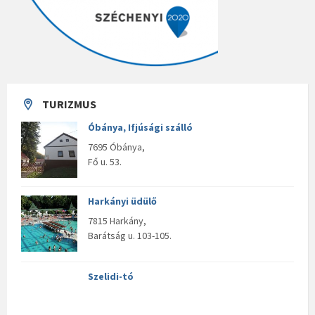
TURIZMUS
Óbánya, Ifjúsági szálló
7695 Óbánya,
Fő u. 53.
Harkányi üdülő
7815 Harkány,
Barátság u. 103-105.
Szelidi-tó