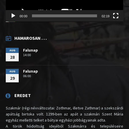
00:00
02:19
HAMAROSAN . . .
Falunap
AUG
14:00
28
Falunap
AUG
06:00
29
EREDET
Szakmár (régi névváltozatai: Zothmar, illetve Zathmar) a szekszárdi
apátság birtoka volt. 1299-ben az apát a szakmári Szent Mária
egyház melletti telket a bátyai egyházi jobbágyainak adta.
A török hódoltság idejéből Szakmárra és településeire