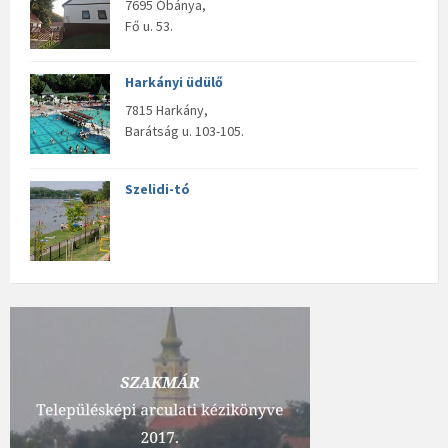
7695 Óbánya,
Fő u. 53.
Harkányi üdülő
7815 Harkány,
Barátság u. 103-105.
Szelidi-tó