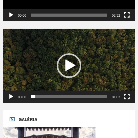
00:00
02:32
Videólejátszó
00:00
01:03
GALÉRIA