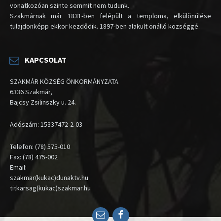
vonatkozóan szinte semmit nem tudunk.
Szakmárnak már 1831-ben felépült a temploma, elkülönülése
tulajdonképp ekkor kezdődik. 1897-ben alakult önálló községgé.
KAPCSOLAT
SZAKMÁR KÖZSÉG ÖNKORMÁNYZATA
6336 Szakmár,
Bajcsy Zsilinszky u. 24.
Adószám: 15337472-2-03
Telefon: (78) 575-010
Fax: (78) 475-002
Email:
szakmar(kukac)dunaktv.hu
titkarsag(kukac)szakmar.hu
Email
Facebook