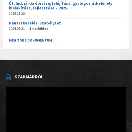
Út, híd, járda építése/felújítása, gyalogos átkelőhely
kialakítása, fejlesztése – 2025.
2025.11.28.
Panaszkezelési Szabályzat
2024.05.21.
1 melléklet
MÉG TÖBB DOKUMENTUM . . .
SZAKMÁRRÓL
Videólejátszó