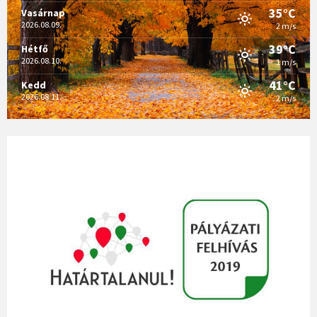
35°C
Vasárnap
2026.08.09.
2 m/s
39°C
Hétfő
2026.08.10.
1 m/s
41°C
Kedd
2026.08.11.
2 m/s