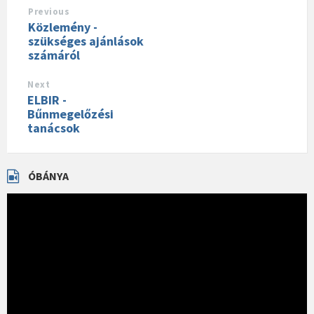
Previous
Közlemény -
szükséges ajánlások
számáról
Next
ELBIR -
Bűnmegelőzési
tanácsok
ÓBÁNYA
Videólejátszó