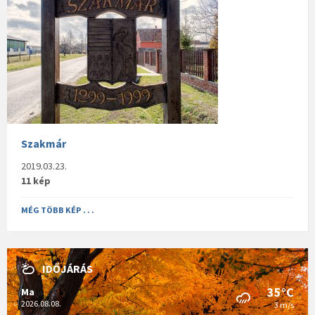
Szakmár
2019.03.23.
11 kép
MÉG TÖBB KÉP . . .
IDŐJÁRÁS
35°C
Ma
2026.08.08.
3 m/s