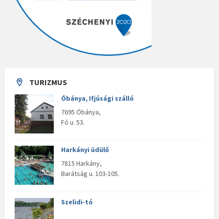
TURIZMUS
Óbánya, Ifjúsági szálló
7695 Óbánya,
Fő u. 53.
Harkányi üdülő
7815 Harkány,
Barátság u. 103-105.
Szelidi-tó