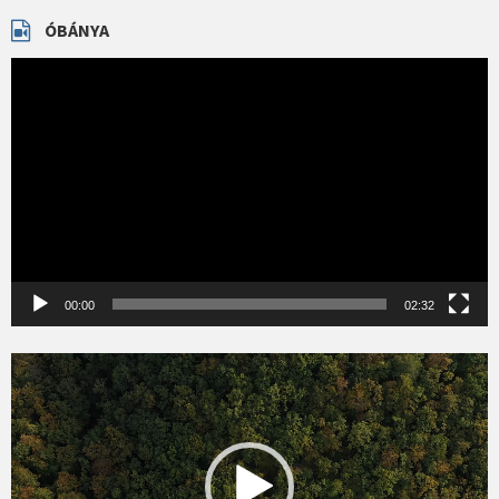
ÓBÁNYA
Videólejátszó
00:00
02:32
Videólejátszó