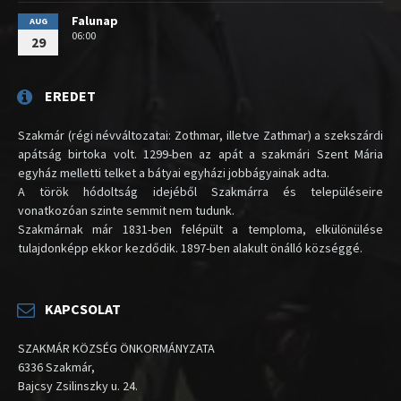
Falunap
AUG
06:00
29
EREDET
Szakmár (régi névváltozatai: Zothmar, illetve Zathmar) a szekszárdi
apátság birtoka volt. 1299-ben az apát a szakmári Szent Mária
egyház melletti telket a bátyai egyházi jobbágyainak adta.
A török hódoltság idejéből Szakmárra és településeire
vonatkozóan szinte semmit nem tudunk.
Szakmárnak már 1831-ben felépült a temploma, elkülönülése
tulajdonképp ekkor kezdődik. 1897-ben alakult önálló községgé.
KAPCSOLAT
SZAKMÁR KÖZSÉG ÖNKORMÁNYZATA
6336 Szakmár,
Bajcsy Zsilinszky u. 24.