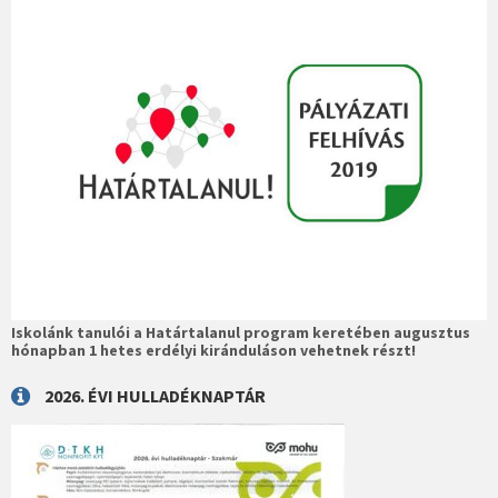
Iskolánk tanulói a Határtalanul program keretében augusztus
hónapban 1 hetes erdélyi kiránduláson vehetnek részt!
2026. ÉVI HULLADÉKNAPTÁR