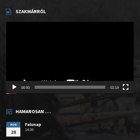
SZAKMÁRRÓL
Videólejátszó
00:00
02:19
HAMAROSAN . . .
Falunap
AUG
14:00
28