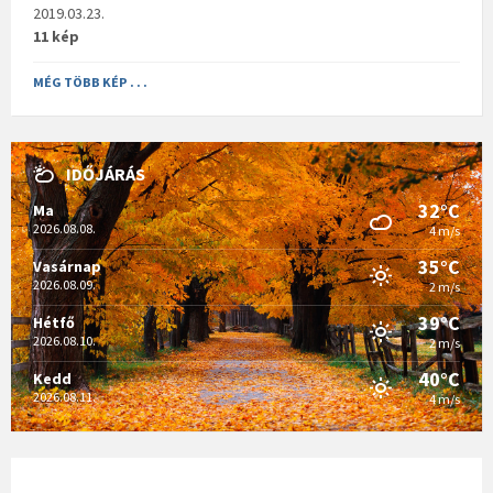
2019.03.23.
11 kép
MÉG TÖBB KÉP . . .
IDŐJÁRÁS
32°C
Ma
2026.08.08.
4 m/s
35°C
Vasárnap
2026.08.09.
2 m/s
39°C
Hétfő
2026.08.10.
2 m/s
40°C
Kedd
2026.08.11.
4 m/s