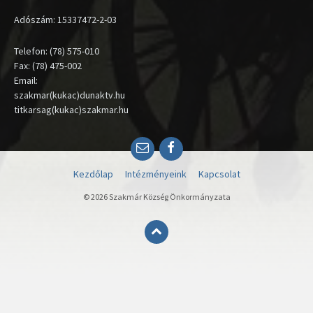
Adószám: 15337472-2-03
Telefon: (78) 575-010
Fax: (78) 475-002
Email:
szakmar(kukac)dunaktv.hu
titkarsag(kukac)szakmar.hu
Email
Facebook
Kezdőlap
Intézményeink
Kapcsolat
© 2026 Szakmár Község Önkormányzata