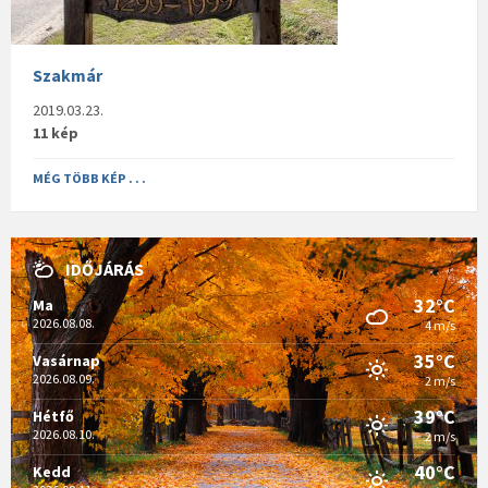
Szakmár
2019.03.23.
11 kép
MÉG TÖBB KÉP . . .
IDŐJÁRÁS
32°C
Ma
2026.08.08.
4 m/s
35°C
Vasárnap
2026.08.09.
2 m/s
39°C
Hétfő
2026.08.10.
2 m/s
40°C
Kedd