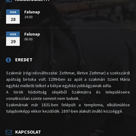
Falunap
AUG
14:00
28
Falunap
AUG
06:00
29
EREDET
Szakmár (régi névváltozatai: Zothmar, illetve Zathmar) a szekszárdi
apátság birtoka volt. 1299-ben az apát a szakmári Szent Mária
egyház melletti telket a bátyai egyházi jobbágyainak adta.
A török hódoltság idejéből Szakmárra és településeire
vonatkozóan szinte semmit nem tudunk.
Szakmárnak már 1831-ben felépült a temploma, elkülönülése
tulajdonképp ekkor kezdődik. 1897-ben alakult önálló községgé.
KAPCSOLAT