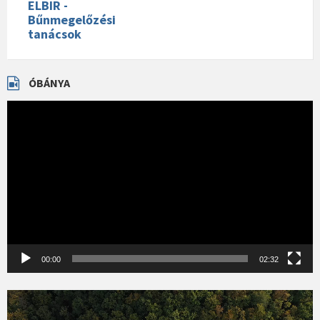
ELBIR -
Bűnmegelőzési
tanácsok
ÓBÁNYA
Videólejátszó
00:00
02:32
Videólejátszó