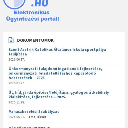
DOKUMENTUMOK
Szent Asztrik Katolikus Általános Iskola sportpálya
felújítása
2026.06.17.
Önkormányzati tulajdonú ingatlanok fejlesztése,
önkormányzati feladatellátáshoz kapcsolódó
beszerzések – 2025.
2026.03.27.
Út, híd, járda építése/felújítása, gyalogos átkelőhely
kialakítása, fejlesztése – 2025.
2025.11.28.
Panaszkezelési Szabályzat
2024.05.21.
1 melléklet