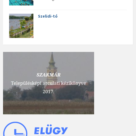
Szelidi-tó