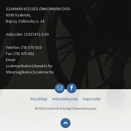
SZAKMÁR KÖZSÉG ÖNKORMÁNYZATA
6336 Szakmár,
Bajcsy Zsilinszky u. 24.
Adószám: 15337472-2-03
Telefon: (78) 575-010
Fax: (78) 475-002
Email:
szakmar(kukac)dunaktv.hu
titkarsag(kukac)szakmar.hu
Email
Facebook
Kezdőlap
Intézményeink
Kapcsolat
© 2026 Szakmár Község Önkormányzata