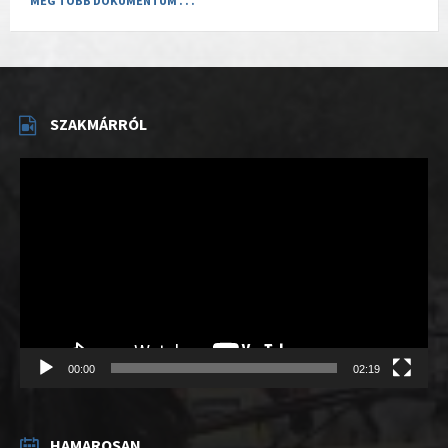
MÉG TÖBB DOKUMENTUM . . .
SZAKMÁRRÓL
Videólejátszó
00:00
02:19
HAMAROSAN . . .