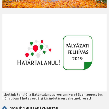
2026.08.11.
4 m/s
Iskolánk tanulói a Határtalanul program keretében augusztus
hónapban 1 hetes erdélyi kiránduláson vehetnek részt!
2026. ÉVI HULLADÉKNAPTÁR