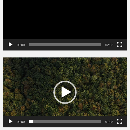
00:00
02:32
Videólejátszó
00:00
01:03