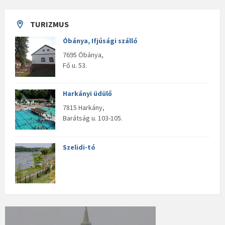
TURIZMUS
Óbánya, Ifjúsági szálló
7695 Óbánya,
Fő u. 53.
Harkányi üdülő
7815 Harkány,
Barátság u. 103-105.
Szelidi-tó