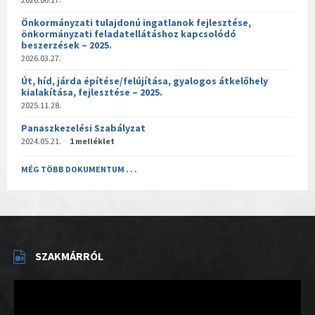
Önkormányzati tulajdonú ingatlanok fejlesztése,
önkormányzati feladatellátáshoz kapcsolódó
beszerzések – 2025.
2026.03.27.
Út, híd, járda építése/felújítása, gyalogos átkelőhely
kialakítása, fejlesztése – 2025.
2025.11.28.
Panaszkezelési Szabályzat
2024.05.21.
1 melléklet
MÉG TÖBB DOKUMENTUM . . .
SZAKMÁRRÓL
Videólejátszó