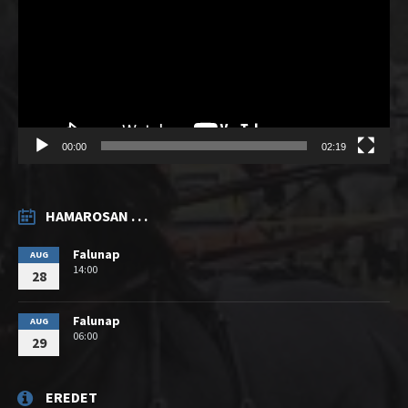
00:00
02:19
HAMAROSAN . . .
Falunap
AUG
14:00
28
Falunap
AUG
06:00
29
EREDET