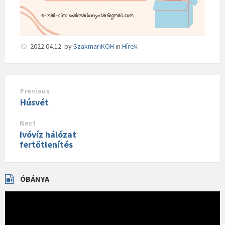
2022.04.12.
by
SzakmariKOH
in
Hírek
Previous
Húsvét
Next
Ivóvíz hálózat
fertőtlenítés
ÓBÁNYA
Videólejátszó