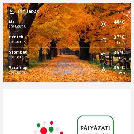
IDŐJÁRÁS
40°C
Ma
2026.08.06.
3 m/s
37°C
Péntek
2026.08.07.
7 m/s
35°C
Szombat
2026.08.08.
4 m/s
35°C
Vasárnap
2026.08.09.
3 m/s