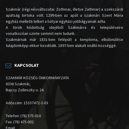
Szakmár (régi névváltozatai: Zothmar, illetve Zathmar) a szekszárdi
apátság birtoka volt. 1299-ben az apát a szakmári Szent Mária
egyház melletti telket a bátyai egyházi jobbágyainak adta.
A török hódoltság idejéből Szakmárra és településeire
vonatkozóan szinte semmit nem tudunk.
Szakmárnak már 1831-ben felépült a temploma, elkülönülése
tulajdonképp ekkor kezdődik. 1897-ben alakult önálló községgé.
KAPCSOLAT
SZAKMÁR KÖZSÉG ÖNKORMÁNYZATA
6336 Szakmár,
Bajcsy Zsilinszky u. 24.
Adószám: 15337472-2-03
Telefon: (78) 575-010
Fax: (78) 475-002
Email: