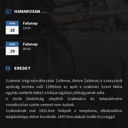
HAMAROSAN . . .
Falunap
AUG
14:00
28
Falunap
AUG
06:00
29
EREDET
Szakmár (régi névváltozatai: Zothmar, illetve Zathmar) a szekszárdi
apátság birtoka volt. 1299-ben az apát a szakmári Szent Mária
egyház melletti telket a bátyai egyházi jobbágyainak adta.
A török hódoltság idejéből Szakmárra és településeire
vonatkozóan szinte semmit nem tudunk.
Szakmárnak már 1831-ben felépült a temploma, elkülönülése
tulajdonképp ekkor kezdődik. 1897-ben alakult önálló községgé.