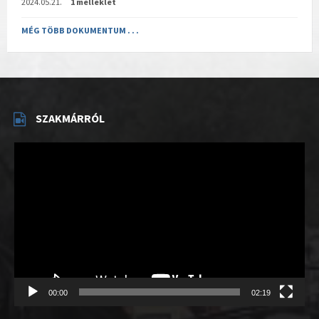
2024.05.21.
1 melléklet
MÉG TÖBB DOKUMENTUM . . .
SZAKMÁRRÓL
Videólejátszó
00:00
02:19