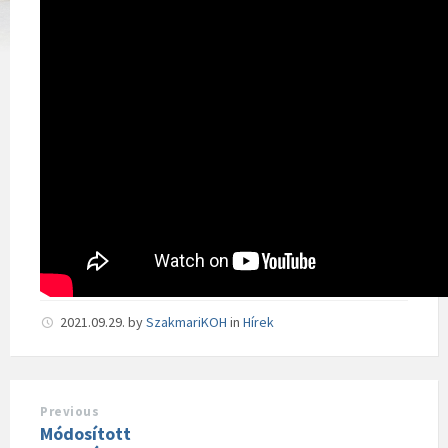
2021.09.29.
by
SzakmariKOH
in
Hírek
Previous
Módosított