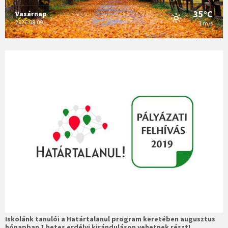
35°C
Vasárnap
2026.08.09.
3 m/s
Iskolánk tanulói a Határtalanul program keretében augusztus
hónapban 1 hetes erdélyi kiránduláson vehetnek részt!