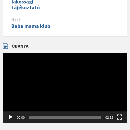
lakossági
tájékoztató
Next
Baba mama klub
ÓBÁNYA
Videólejátszó
00:00
02:32