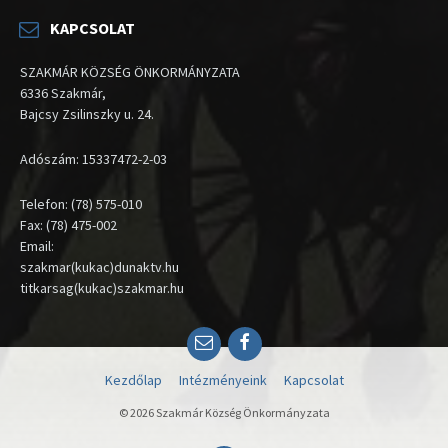
KAPCSOLAT
SZAKMÁR KÖZSÉG ÖNKORMÁNYZATA
6336 Szakmár,
Bajcsy Zsilinszky u. 24.
Adószám: 15337472-2-03
Telefon: (78) 575-010
Fax: (78) 475-002
Email:
szakmar(kukac)dunaktv.hu
titkarsag(kukac)szakmar.hu
Email
Facebook
Kezdőlap
Intézményeink
Kapcsolat
© 2026 Szakmár Község Önkormányzata