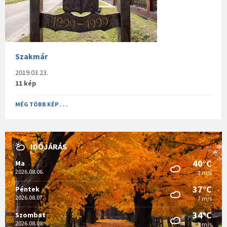
Szakmár
2019.03.23.
11 kép
MÉG TÖBB KÉP . . .
IDŐJÁRÁS
40°C
Ma
2026.08.06.
2 m/s
37°C
Péntek
2026.08.07.
7 m/s
34°C
Szombat
2026.08.08.
3 m/s