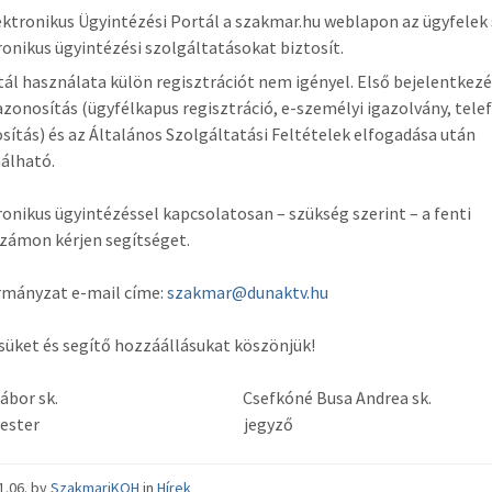
ektronikus Ügyintézési Portál a szakmar.hu weblapon az ügyfele
ronikus ügyintézési szolgáltatásokat biztosít.
tál használata külön regisztrációt nem igényel. Első bejelentkezé
zonosítás (ügyfélkapus regisztráció, e-személyi igazolvány, tele
sítás) és az Általános Szolgáltatási Feltételek elfogadása után
álható.
ronikus ügyintézéssel kapcsolatosan – szükség szerint – a fenti
zámon kérjen segítséget.
rmányzat e-mail címe:
szakmar@dunaktv.hu
üket és segítő hozzáállásukat köszönjük!
s Gábor sk. Csefkóné Busa Andrea sk.
gármester jegyző
1.06.
by
SzakmariKOH
in
Hírek