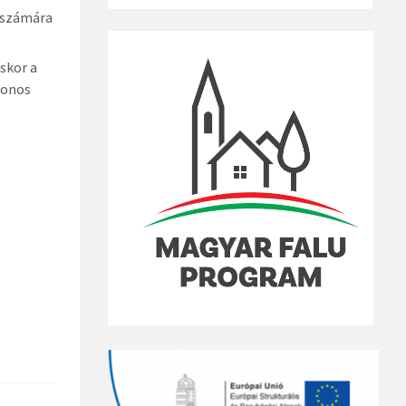
k számára
skor a
fonos