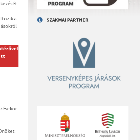
ékezését
ltozik a
SZAKMAI PARTNER
zásokról
ntézővel
ott
ézésekor
 Önöket: