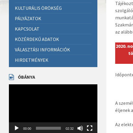
Tájékozt
KULTURÁLIS ÖRÖKSÉG
szolgáló
munkatá
PÁLYÁZATOK
Szakmári
KAPCSOLAT
az alább
KÖZÉRDEKŰ ADATOK
2020. n
VÁLASZTÁSI INFORMÁCIÓK
tö
HIRDETMÉNYEK
Időponte
ÓBÁNYA
Videólejátszó
A személ
éljenek 
Az elekt
00:00
02:32