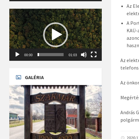
Az El
Videólejátszó
elekt
A Por
KAÜ-a
azono
haszn
00:00
01:03
Az elekt
telefons
GALÉRIA
Az önko
Megértés
Andrá
pol
2020.1