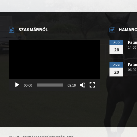
SZAKMÁRRÓL
HAMAROS
Videólejátszó
Fal
AUG
14:00
28
Fal
AUG
06:00
29
00:00
02:19
© 2026 Szakmár Község Önkormányzata