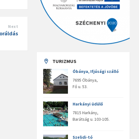
Next
oráldás
TURIZMUS
Óbánya, Ifjúsági szálló
7695 Óbánya,
Fő u. 53.
Harkányi üdülő
7815 Harkány,
Barátság u. 103-105.
Szelidi-tó