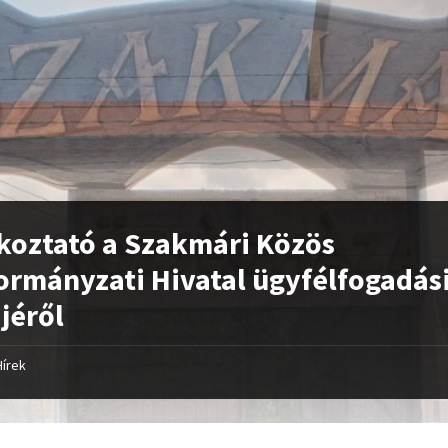
koztató a Szakmári Közös
rmányzati Hivatal ügyfélfogadás
jéről
Hírek