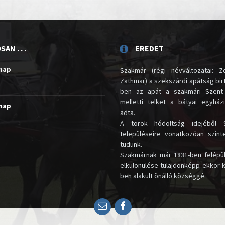
AN . . .
EREDET
unap
Szakmár (régi névváltozatai: Zo
Zathmar) a szekszárdi apátság birt
ben az apát a szakmári Szent
melletti telket a bátyai egyház
unap
adta.
A török hódoltság idejéből 
településeire vonatkozóan szin
tudunk.
Szakmárnak már 1831-ben felépü
elkülönülése tulajdonképp ekkor 
ben alakult önálló községgé.
Email
Facebook