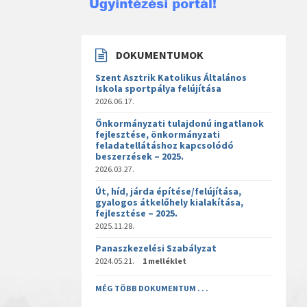
DOKUMENTUMOK
Szent Asztrik Katolikus Általános
Iskola sportpálya felújítása
2026.06.17.
Önkormányzati tulajdonú ingatlanok
fejlesztése, önkormányzati
feladatellátáshoz kapcsolódó
beszerzések – 2025.
2026.03.27.
Út, híd, járda építése/felújítása,
gyalogos átkelőhely kialakítása,
fejlesztése – 2025.
2025.11.28.
Panaszkezelési Szabályzat
2024.05.21.
1 melléklet
MÉG TÖBB DOKUMENTUM . . .