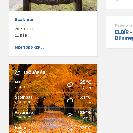
Szakmár
Previous
2019.03.23.
ELBÍR -
11 kép
Bűnmeg
MÉG TÖBB KÉP . . .
IDŐJÁRÁS
35°C
Ma
2026.08.07.
3 m/s
31°C
Szombat
2026.08.08.
7 m/s
35°C
Vasárnap
2026.08.09.
2 m/s
39°C
Hétfő
2026.08.10.
1 m/s