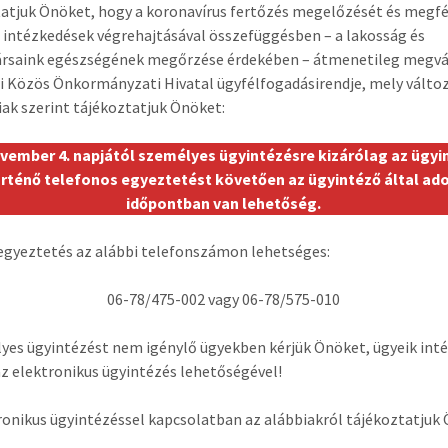
atjuk Önöket, hogy a koronavírus fertőzés megelőzését és megf
 intézkedések végrehajtásával összefüggésben – a lakosság és
rsaink egészségének megőrzése érdekében – átmenetileg megvá
 Közös Önkormányzati Hivatal ügyfélfogadásirendje, mely válto
iak szerint tájékoztatjuk Önöket:
ovember 4. napjától személyes ügyintézésre kizárólag az ügyi
rténő telefonos egyeztetést követően az ügyintéző által ad
időpontban van lehetőség.
gyeztetés az alábbi telefonszámon lehetséges:
06-78/475-002 vagy 06-78/575-010
yes ügyintézést nem igénylő ügyekben kérjük Önöket, ügyeik int
az elektronikus ügyintézés lehetőségével!
ronikus ügyintézéssel kapcsolatban az alábbiakról tájékoztatjuk