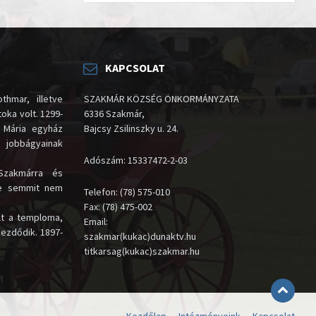
KAPCSOLAT
thmar, illetve
SZAKMÁR KÖZSÉG ÖNKORMÁNYZATA
oka volt. 1299-
6336 Szakmár,
 Mária egyház
Bajcsy Zsilinszky u. 24.
i jobbágyainak
Adószám: 15337472-2-03
Szakmárra és
te semmit nem
Telefon: (78) 575-010
Fax: (78) 475-002
lt a temploma,
Email:
kezdődik. 1897-
szakmar(kukac)dunaktv.hu
titkarsag(kukac)szakmar.hu