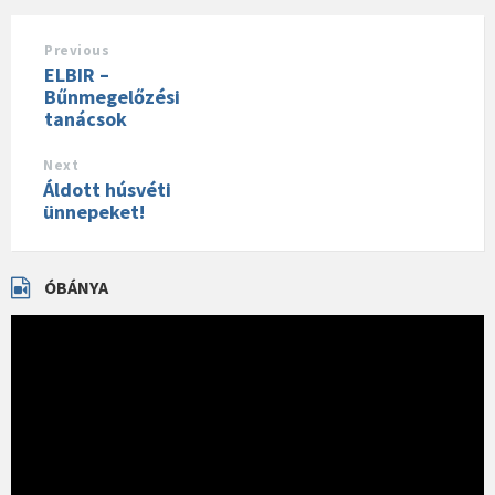
Previous
ELBIR –
Bűnmegelőzési
tanácsok
Next
Áldott húsvéti
ünnepeket!
ÓBÁNYA
Videólejátszó