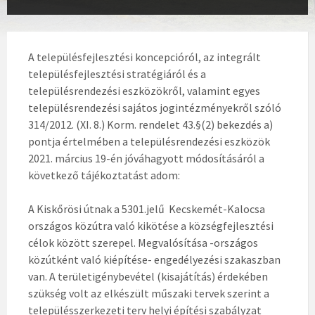
A településfejlesztési koncepcióról, az integrált
településfejlesztési stratégiáról és a
településrendezési eszközökről, valamint egyes
településrendezési sajátos jogintézményekről szóló
314/2012. (XI. 8.) Korm. rendelet 43.§(2) bekezdés a)
pontja értelmében a településrendezési eszközök
2021. március 19-én jóváhagyott módosításáról a
következő tájékoztatást adom:
A Kiskőrösi útnak a 5301.jelű Kecskemét-Kalocsa
országos közútra való kikötése a községfejlesztési
célok között szerepel. Megvalósítása -országos
közútként való kiépítése- engedélyezési szakaszban
van. A területigénybevétel (kisajátítás) érdekében
szükség volt az elkészült műszaki tervek szerint a
településszerkezeti terv helyi építési szabályzat