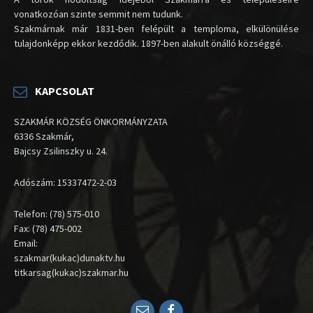
vonatkozóan szinte semmit nem tudunk.
Szakmárnak már 1831-ben felépült a temploma, elkülönülése
tulajdonképp ekkor kezdődik. 1897-ben alakult önálló községgé.
KAPCSOLAT
SZAKMÁR KÖZSÉG ÖNKORMÁNYZATA
6336 Szakmár,
Bajcsy Zsilinszky u. 24.
Adószám: 15337472-2-03
Telefon: (78) 575-010
Fax: (78) 475-002
Email:
szakmar(kukac)dunaktv.hu
titkarsag(kukac)szakmar.hu
Email
Facebook