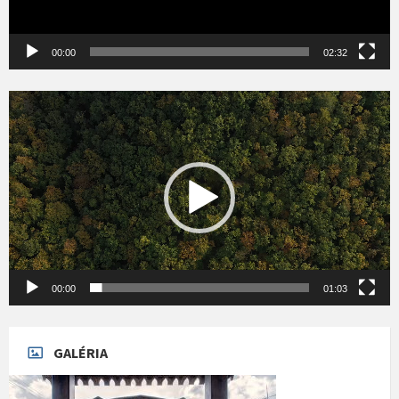
00:00
02:32
Videólejátszó
00:00
01:03
GALÉRIA