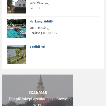
7695 Óbánya,
Fő u. 53.
Harkányi üdülő
7815 Harkány,
Barátság u. 103-105.
Szelidi-tó