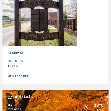
Szakmár
2019.03.23.
11 kép
MÉG TÖBB KÉP . . .
IDŐJÁRÁS
33°C
Ma
2026.08.09.
1 m/s