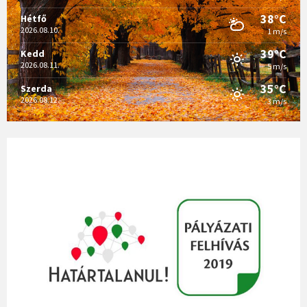
38°C
Hétfő
2026.08.10.
1 m/s
39°C
Kedd
2026.08.11.
5 m/s
35°C
Szerda
2026.08.12.
3 m/s