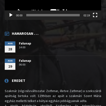
00:00
02:19
HAMAROSAN . . .
Falunap
AUG
14:00
28
Falunap
AUG
06:00
29
EREDET
Szakmár (régi névváltozatai: Zothmar, illetve Zathmar) a szekszárdi
apátság birtoka volt. 1299-ben az apát a szakmári Szent Mária
egyház melletti telket a bátyai egyházi jobbágyainak adta.
A török hódoltság idejéből Szakmárra és településeire