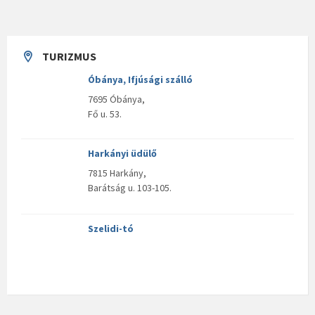
TURIZMUS
Óbánya, Ifjúsági szálló
7695 Óbánya,
Fő u. 53.
Harkányi üdülő
7815 Harkány,
Barátság u. 103-105.
Szelidi-tó