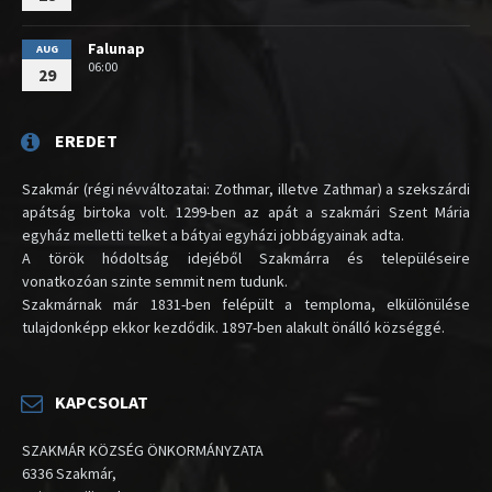
Falunap
AUG
06:00
29
EREDET
Szakmár (régi névváltozatai: Zothmar, illetve Zathmar) a szekszárdi
apátság birtoka volt. 1299-ben az apát a szakmári Szent Mária
egyház melletti telket a bátyai egyházi jobbágyainak adta.
A török hódoltság idejéből Szakmárra és településeire
vonatkozóan szinte semmit nem tudunk.
Szakmárnak már 1831-ben felépült a temploma, elkülönülése
tulajdonképp ekkor kezdődik. 1897-ben alakult önálló községgé.
KAPCSOLAT
SZAKMÁR KÖZSÉG ÖNKORMÁNYZATA
6336 Szakmár,