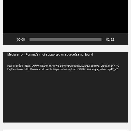
00:00
02:32
Videólejátszó
Media error: Format(s) not supported or source(s) not found
Fájl letöltése: https://www.szakmar.hu/wp-content/uploads/2019/12/obanya_video.mp4?_=2
Fájl letöltése: http://www.szakmar.hu/wp-content/uploads/2019/12/obanya_video.mp4?_=2