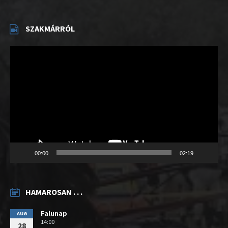
SZAKMÁRRÓL
Videólejátszó
00:00
02:19
HAMAROSAN . . .
Falunap
AUG
14:00
28