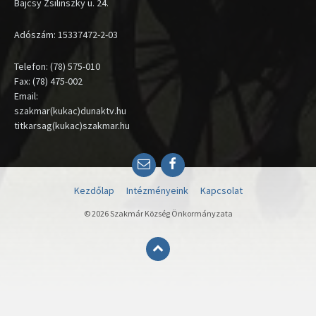
Bajcsy Zsilinszky u. 24.
Adószám: 15337472-2-03
Telefon: (78) 575-010
Fax: (78) 475-002
Email:
szakmar(kukac)dunaktv.hu
titkarsag(kukac)szakmar.hu
Email
Facebook
Kezdőlap
Intézményeink
Kapcsolat
© 2026 Szakmár Község Önkormányzata