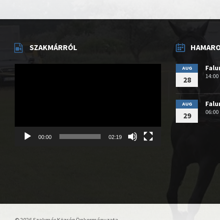
SZAKMÁRRÓL
HAMAROS
Videólejátszó
Fal
AUG
14:00
28
Fal
AUG
06:00
29
00:00
02:19
© 2026 Szakmár Község Önkormányzata