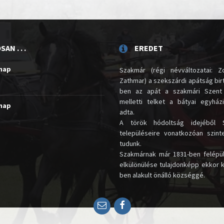
AN . . .
EREDET
unap
Szakmár (régi névváltozatai: Zo
Zathmar) a szekszárdi apátság birt
ben az apát a szakmári Szent
melletti telket a bátyai egyház
unap
adta.
A török hódoltság idejéből 
településeire vonatkozóan szin
tudunk.
Szakmárnak már 1831-ben felépü
elkülönülése tulajdonképp ekkor 
ben alakult önálló községgé.
Email
Facebook