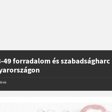
-49 forradalom és szabadságharc
yarországon
Hírek