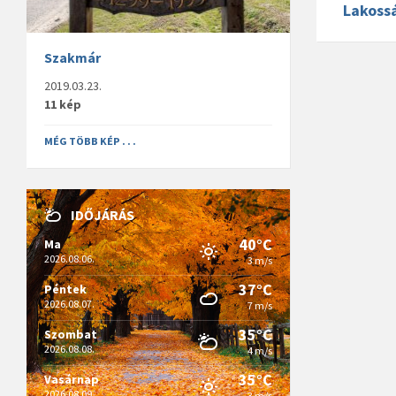
Lakoss
Szakmár
2019.03.23.
11 kép
MÉG TÖBB KÉP . . .
IDŐJÁRÁS
40°C
Ma
2026.08.06.
3 m/s
37°C
Péntek
2026.08.07.
7 m/s
35°C
Szombat
2026.08.08.
4 m/s
35°C
Vasárnap
2026.08.09.
3 m/s