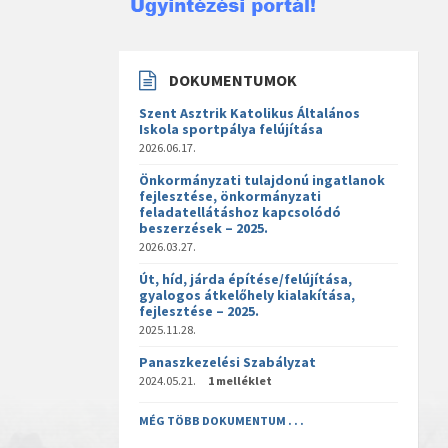
DOKUMENTUMOK
Szent Asztrik Katolikus Általános
Iskola sportpálya felújítása
2026.06.17.
Önkormányzati tulajdonú ingatlanok
fejlesztése, önkormányzati
feladatellátáshoz kapcsolódó
beszerzések – 2025.
2026.03.27.
Út, híd, járda építése/felújítása,
gyalogos átkelőhely kialakítása,
fejlesztése – 2025.
2025.11.28.
Panaszkezelési Szabályzat
2024.05.21.
1 melléklet
MÉG TÖBB DOKUMENTUM . . .