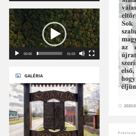
Videólejátszó
00:00
01:03
GALÉRIA
2020.0
Previous