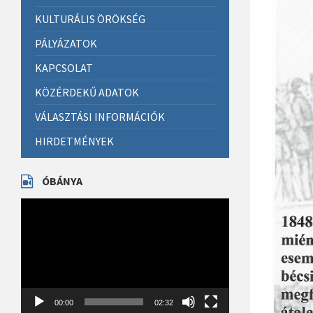
KULTURÁLIS ÖRÖKSÉG
PÁLYÁZATOK
KAPCSOLAT
KÖZÉRDEKŰ ADATOK
VÁLASZTÁSI INFORMÁCIÓK
HIRDETMÉNYEK
ÓBÁNYA
Videólejátszó
00:00
02:32