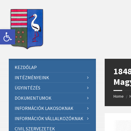
Skip
Skip
Skip
Skip
to
to
to
to
content
left
right
footer
sidebar
sidebar
Eszköztár megnyitása
KEZDŐLAP
1848
INTÉZMÉNYEINK
Mag
ÜGYINTÉZÉS
Home
/
DOKUMENTUMOK
INFORMÁCIÓK LAKOSOKNAK
INFORMÁCIÓK VÁLLALKOZÓKNAK
CIVIL SZERVEZETEK