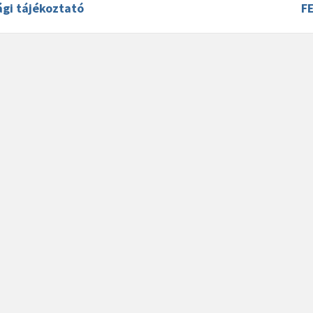
ági tájékoztató
F