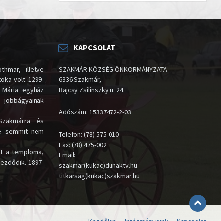
KAPCSOLAT
thmar, illetve
SZAKMÁR KÖZSÉG ÖNKORMÁNYZATA
oka volt. 1299-
6336 Szakmár,
 Mária egyház
Bajcsy Zsilinszky u. 24.
i jobbágyainak
Adószám: 15337472-2-03
Szakmárra és
te semmit nem
Telefon: (78) 575-010
Fax: (78) 475-002
lt a temploma,
Email:
kezdődik. 1897-
szakmar(kukac)dunaktv.hu
titkarsag(kukac)szakmar.hu