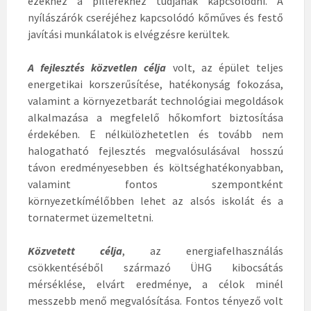
ezekhez a pillérekhez tudjanak kapcsolódni. A
nyílászárók cseréjéhez kapcsolódó kőműves és festő
javítási munkálatok is elvégzésre kerültek.
A fejlesztés közvetlen célja
volt, az épület teljes
energetikai korszerűsítése, hatékonyság fokozása,
valamint a környezetbarát technológiai megoldások
alkalmazása a megfelelő hőkomfort biztosítása
érdekében. E nélkülözhetetlen és tovább nem
halogatható fejlesztés megvalósulásával hosszú
távon eredményesebben és költséghatékonyabban,
valamint fontos szempontként
környezetkímélőbben lehet az alsós iskolát és a
tornatermet üzemeltetni.
Közvetett célja
, az energiafelhasználás
csökkentéséből származó ÜHG kibocsátás
mérséklése, elvárt eredménye, a célok minél
messzebb menő megvalósítása. Fontos tényező volt