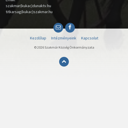
szakmar(kukac)dunaktv.hu
titkarsag(kukac)szakmar.hu
Email
Facebook
Kezdőlap
Intézményeink
Kapcsolat
© 2026 Szakmár Község Önkormányzata