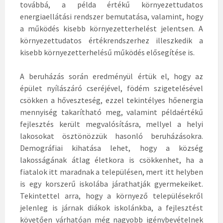
továbbá, a példa értékű környezettudatos
energiaellátási rendszer bemutatása, valamint, hogy
a működés kisebb környezetterhelést jelentsen. A
környezettudatos értékrendszerhez illeszkedik a
kisebb környezetterhelésű működés elősegítése is.
A beruházás során eredményül értük el, hogy az
épület nyílászáró cseréjével, födém szigetelésével
csökken a hőveszteség, ezzel tekintélyes hőenergia
mennyiség takarítható meg, valamint példaértékű
fejlesztés került megvalósításra, mellyel a helyi
lakosokat ösztönözzük hasonló beruházásokra.
Demográfiai kihatása lehet, hogy a község
lakosságának átlag életkora is csökkenhet, ha a
fiatalok itt maradnak a településen, mert itt helyben
is egy korszerű iskolába járathatják gyermekeiket.
Tekintettel arra, hogy a környező településekről
jelenleg is járnak diákok iskolánkba, a fejlesztést
követően várhatóan még nagyobb igénybevételnek