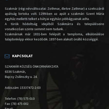
Szakmár (régi névváltozatai: Zothmar, illetve Zathmar) a szekszárdi
apátság birtoka volt. 1299-ben az apát a szakmári Szent Mária
egyház melletti telket a bátyai egyházi jobbágyainak adta.
A török hódoltság idejéből Szakmárra és településeire
vonatkozóan szinte semmit nem tudunk.
Szakmárnak már 1831-ben felépült a temploma, elkülönülése
tulajdonképp ekkor kezdődik. 1897-ben alakult önálló községgé.
KAPCSOLAT
SZAKMÁR KÖZSÉG ÖNKORMÁNYZATA
6336 Szakmár,
Bajcsy Zsilinszky u. 24.
Adószám: 15337472-2-03
Telefon: (78) 575-010
Fax: (78) 475-002
Email: