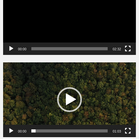
00:00
02:32
Videólejátszó
00:00
01:03