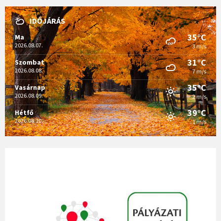
IDŐJÁRÁS
35°C
Ma
2026.08.07.
3 m/s
31°C
Szombat
2026.08.08.
7 m/s
35°C
Vasárnap
2026.08.09.
2 m/s
39°C
Hétfő
2026.08.10.
1 m/s