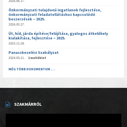
2026.06.17.
Önkormányzati tulajdonú ingatlanok fejlesztése,
önkormányzati feladatellátáshoz kapcsolódó
beszerzések – 2025.
2026.03.27.
Út, híd, járda építése/felújítása, gyalogos átkelőhely
kialakítása, fejlesztése – 2025.
2025.11.28.
Panaszkezelési Szabályzat
2024.05.21.
1 melléklet
MÉG TÖBB DOKUMENTUM . . .
SZAKMÁRRÓL
Videólejátszó