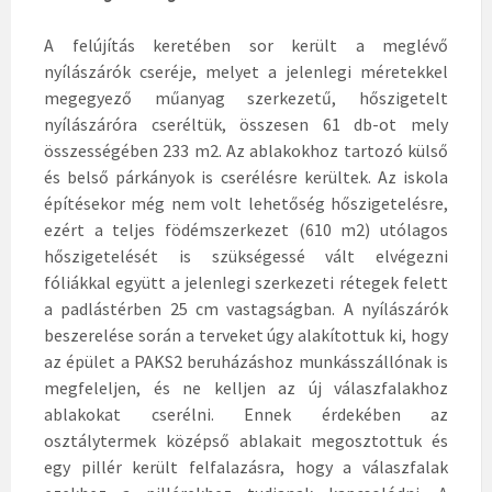
A felújítás keretében sor került a meglévő
nyílászárók cseréje, melyet a jelenlegi méretekkel
megegyező műanyag szerkezetű, hőszigetelt
nyílászáróra cseréltük, összesen 61 db-ot mely
összességében 233 m2. Az ablakokhoz tartozó külső
és belső párkányok is cserélésre kerültek. Az iskola
építésekor még nem volt lehetőség hőszigetelésre,
ezért a teljes födémszerkezet (610 m2) utólagos
hőszigetelését is szükségessé vált elvégezni
fóliákkal együtt a jelenlegi szerkezeti rétegek felett
a padlástérben 25 cm vastagságban. A nyílászárók
beszerelése során a terveket úgy alakítottuk ki, hogy
az épület a PAKS2 beruházáshoz munkásszállónak is
megfeleljen, és ne kelljen az új válaszfalakhoz
ablakokat cserélni. Ennek érdekében az
osztálytermek középső ablakait megosztottuk és
egy pillér került felfalazásra, hogy a válaszfalak