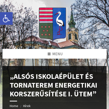
Skip
Skip
Skip
Skip
to
to
to
to
content
left
right
footer
Eszköztár megnyitása
sidebar
sidebar
MENU
„ALSÓS ISKOLAÉPÜLET ÉS
TORNATEREM ENERGETIKAI
KORSZERŰSÍTÉSE I. ÜTEM”
Home
Hírek
/