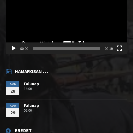
00:00
02:19
HAMAROSAN . . .
Falunap
AUG
14:00
28
Falunap
AUG
06:00
29
EREDET