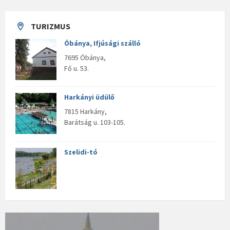
TURIZMUS
Óbánya, Ifjúsági szálló
7695 Óbánya,
Fő u. 53.
Harkányi üdülő
7815 Harkány,
Barátság u. 103-105.
Szelidi-tó