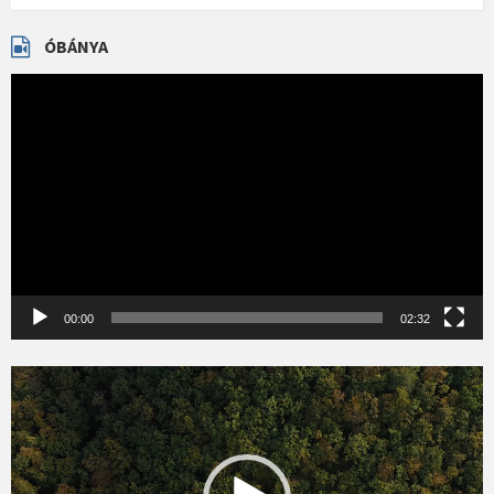
ÓBÁNYA
Videólejátszó
00:00
02:32
Videólejátszó