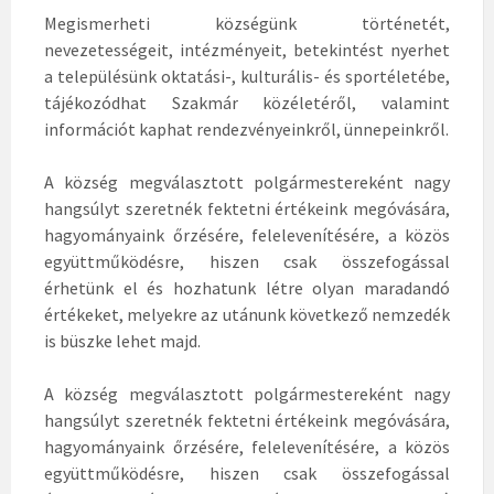
Megismerheti községünk történetét,
nevezetességeit, intézményeit, betekintést nyerhet
a településünk oktatási-, kulturális- és sportéletébe,
tájékozódhat Szakmár közéletéről, valamint
információt kaphat rendezvényeinkről, ünnepeinkről.
A község megválasztott polgármestereként nagy
hangsúlyt szeretnék fektetni értékeink megóvására,
hagyományaink őrzésére, felelevenítésére, a közös
együttműködésre, hiszen csak összefogással
érhetünk el és hozhatunk létre olyan maradandó
értékeket, melyekre az utánunk következő nemzedék
is büszke lehet majd.
A község megválasztott polgármestereként nagy
hangsúlyt szeretnék fektetni értékeink megóvására,
hagyományaink őrzésére, felelevenítésére, a közös
együttműködésre, hiszen csak összefogással