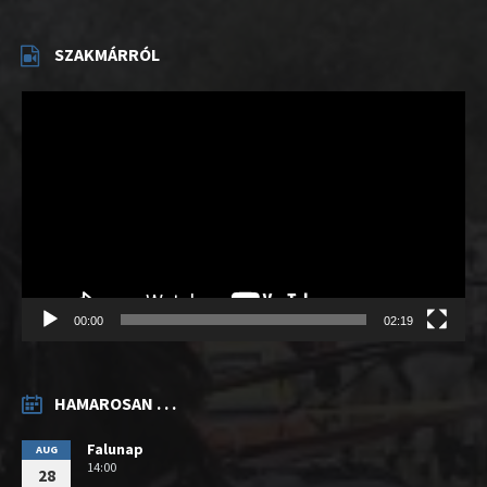
SZAKMÁRRÓL
Videólejátszó
00:00
02:19
HAMAROSAN . . .
Falunap
AUG
14:00
28