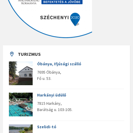
TURIZMUS
Óbánya, Ifjúsági szálló
7695 Óbánya,
Fő u. 53.
Harkányi üdülő
7815 Harkány,
Barátság u. 103-105.
Szelidi-tó