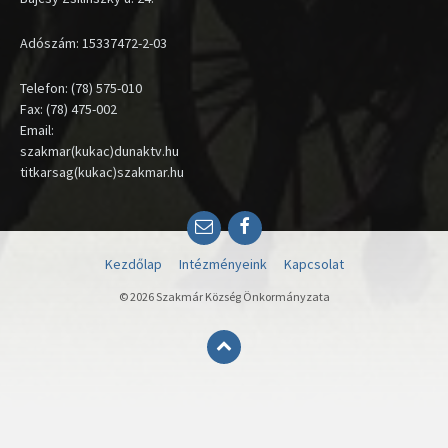
Adószám: 15337472-2-03
Telefon: (78) 575-010
Fax: (78) 475-002
Email:
szakmar(kukac)dunaktv.hu
titkarsag(kukac)szakmar.hu
Email
Facebook
Kezdőlap
Intézményeink
Kapcsolat
© 2026 Szakmár Község Önkormányzata