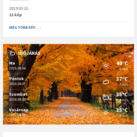
2019.03.23.
11 kép
MÉG TÖBB KÉP . . .
IDŐJÁRÁS
40°C
Ma
2026.08.06.
3 m/s
37°C
Péntek
2026.08.07.
7 m/s
35°C
Szombat
2026.08.08.
4 m/s
35°C
Vasárnap
2026.08.09.
3 m/s