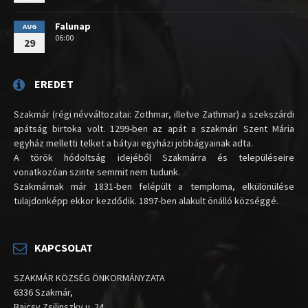
Falunap
AUG
06:00
29
EREDET
Szakmár (régi névváltozatai: Zothmar, illetve Zathmar) a szekszárdi
apátság birtoka volt. 1299-ben az apát a szakmári Szent Mária
egyház melletti telket a bátyai egyházi jobbágyainak adta.
A török hódoltság idejéből Szakmárra és településeire
vonatkozóan szinte semmit nem tudunk.
Szakmárnak már 1831-ben felépült a temploma, elkülönülése
tulajdonképp ekkor kezdődik. 1897-ben alakult önálló községgé.
KAPCSOLAT
SZAKMÁR KÖZSÉG ÖNKORMÁNYZATA
6336 Szakmár,
Bajcsy Zsilinszky u. 24.