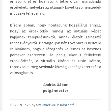
érhetünk el és hozhatunk létre olyan maradandó
értékeket, melyekre az utánunk következő nemzedék
is büszke lehet majd.
Bízom abban, hogy honlapunk hozzájárul ahhoz,
hogy az érdeklődők mindig az aktuális képet
kapjanak településünkről, annak életét színesítő
rendezvényeiről. Barangoljon hát továbbra is kedvére
és kívánom, hogy e látogatás kellemes és hasznos
perceket szerezzen. Ha pedig sikerült felkelteni
érdeklődését, a virtuális kirándulás után kérem,
tapasztalja meg
Szakmár
község vendégszeretetét a
valóságban is.
András Gábor
polgármester
2019.02.26.
by
SzakmariKOH
in
Köszöntő