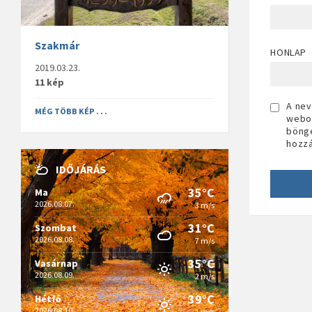
Szakmár
HONLAP
2019.03.23.
11 kép
A nev
MÉG TÖBB KÉP . . .
webo
böng
hozz
IDŐJÁRÁS
35°C
Ma
2026.08.07.
3 m/s
31°C
Szombat
2026.08.08.
7 m/s
35°C
Vasárnap
2026.08.09.
2 m/s
39°C
Hétfő
2026.08.10.
1 m/s