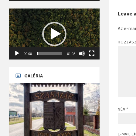
Videólejátszó
Leave 
Az e-mai
HOZZÁS
00:00
01:03
GALÉRIA
NÉV
*
E-MAIL C