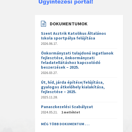
DOKUMENTUMOK
Szent Asztrik Katolikus Általános
Iskola sportpálya felújítása
2026.06.17.
Önkormányzati tulajdonú ingatlanok
fejlesztése, önkormányzati
feladatellátáshoz kapcsolódó
beszerzések – 2025.
2026.03.27.
Út, híd, járda építése/felújítása,
gyalogos átkelőhely kialakítása,
fejlesztése – 2025.
2025.11.28.
Panaszkezelési Szabályzat
2024.05.21.
1 melléklet
MÉG TÖBB DOKUMENTUM . . .