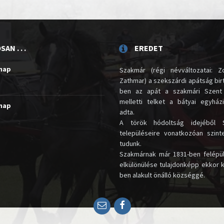
AN . . .
EREDET
unap
Szakmár (régi névváltozatai: Zo
Zathmar) a szekszárdi apátság birt
ben az apát a szakmári Szent
melletti telket a bátyai egyház
unap
adta.
A török hódoltság idejéből 
településeire vonatkozóan szin
tudunk.
Szakmárnak már 1831-ben felépü
elkülönülése tulajdonképp ekkor 
ben alakult önálló községgé.
Email
Facebook