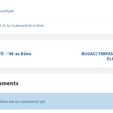
veszélyek
1.22.
by
SzakmariKOH
in
Hírek
 - '48-as Bálra
BUGACI TANYA
EL
mments
here are no comments yet