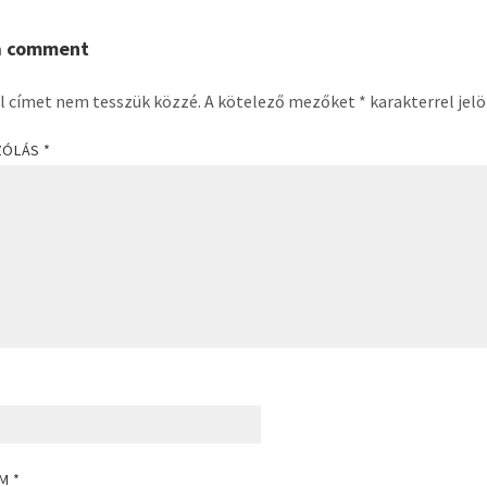
a comment
l címet nem tesszük közzé.
A kötelező mezőket
*
karakterrel jelö
ZÓLÁS
*
ÍM
*