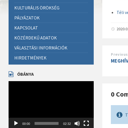
KULTURÁLIS ÖRÖKSÉG
Téli 
PÁLYÁZATOK
KAPCSOLAT
2020.0
KÖZÉRDEKŰ ADATOK
VÁLASZTÁSI INFORMÁCIÓK
Previous
HIRDETMÉNYEK
MEGHÍVÓ
ÓBÁNYA
Videólejátszó
0 Co
T
00:00
02:32