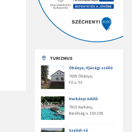
TURIZMUS
Óbánya, Ifjúsági szálló
7695 Óbánya,
Fő u. 53.
Harkányi üdülő
7815 Harkány,
Barátság u. 103-105.
Szelidi-tó