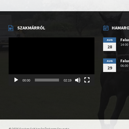
SZAKMÁRRÓL
HAMAROS
Videólejátszó
Fal
AUG
14:00
28
Fal
AUG
06:00
29
00:00
02:19
© 2026 Szakmár Község Önkormányzata