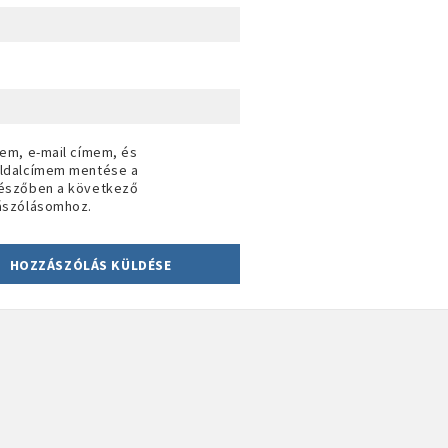
em, e-mail címem, és
ldalcímem mentése a
észőben a következő
ászólásomhoz.