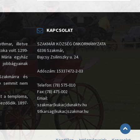
KAPCSOLAT
thmar, illetve
SZAKMÁR KÖZSÉG ÖNKORMÁNYZATA
oka volt. 1299-
6336 Szakmár,
 Mária egyház
Bajcsy Zsilinszky u. 24.
i jobbágyainak
Adószám: 15337472-2-03
Szakmárra és
te semmit nem
Telefon: (78) 575-010
Fax: (78) 475-002
lt a temploma,
Email:
kezdődik. 1897-
szakmar(kukac)dunaktv.hu
titkarsag(kukac)szakmar.hu