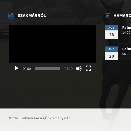
SZAKMÁRRÓL
HAMAROS
Videólejátszó
Fal
AUG
14:00
28
Fal
AUG
06:00
29
00:00
02:19
© 2026 Szakmár Község Önkormányzata