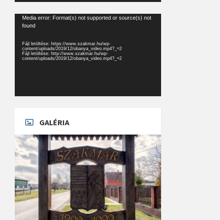
Videólejátszó
Media error: Format(s) not supported or source(s) not
found
Fájl letöltése: https://www.szakmar.hu/wp-
content/uploads/2019/12/obanya_video.mp4?_=2
Fájl letöltése: http://www.szakmar.hu/wp-
content/uploads/2019/12/obanya_video.mp4?_=2
GALÉRIA