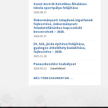
Szent Asztrik Katolikus Általános
Iskola sportpálya felújítása
2026.06.17.
Önkormányzati tulajdonú ingatlanok
fejlesztése, önkormányzati
feladatellátáshoz kapcsolódó
beszerzések – 2025.
2026.03.27.
Út, híd, járda építése/felújítása,
gyalogos átkelőhely kialakítása,
fejlesztése – 2025.
2025.11.28.
Panaszkezelési Szabályzat
2024.05.21.
1 melléklet
MÉG TÖBB DOKUMENTUM . . .