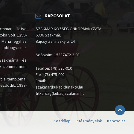
KAPCSOLAT
thmar, illetve
SZAKMÁR KÖZSÉG ÖNKORMÁNYZATA
oka volt. 1299-
6336 Szakmár,
 Mária egyház
Bajcsy Zsilinszky u. 24.
i jobbágyainak
Adószám: 15337472-2-03
Szakmárra és
te semmit nem
Telefon: (78) 575-010
Fax: (78) 475-002
lt a temploma,
Email:
kezdődik. 1897-
szakmar(kukac)dunaktv.hu
titkarsag(kukac)szakmar.hu
Kezdőlap
Intézményeink
Kapcsolat