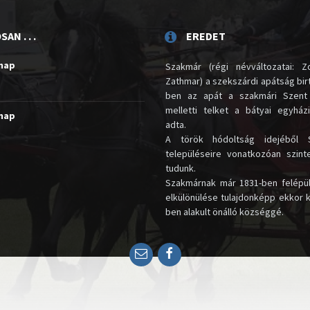
AN . . .
EREDET
unap
Szakmár (régi névváltozatai: Zo
Zathmar) a szekszárdi apátság birt
ben az apát a szakmári Szent
melletti telket a bátyai egyház
unap
adta.
A török hódoltság idejéből 
településeire vonatkozóan szin
tudunk.
Szakmárnak már 1831-ben felépü
elkülönülése tulajdonképp ekkor 
ben alakult önálló községgé.
Email
Facebook