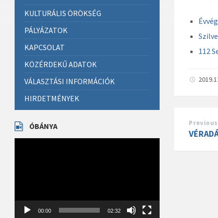
KULTURÁLIS ÖRÖKSÉG
Évvég
PÁLYÁZATOK
Szilv
KAPCSOLAT
112 S
KÖZÉRDEKŰ ADATOK
2019.1
VÁLASZTÁSI INFORMÁCIÓK
HIRDETMÉNYEK
Previous
ÓBÁNYA
VÉRAD
Videólejátszó
00:00
02:32