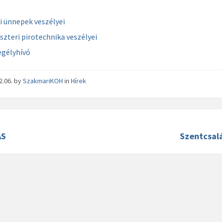
i ünnepek veszélyei
eszteri pirotechnika veszélyei
egélyhívó
2.06.
by
SzakmariKOH
in
Hírek
ÁS
Szentcsalá