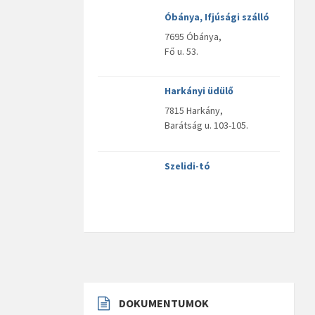
Óbánya, Ifjúsági szálló
7695 Óbánya,
Fő u. 53.
Harkányi üdülő
7815 Harkány,
Barátság u. 103-105.
Szelidi-tó
DOKUMENTUMOK