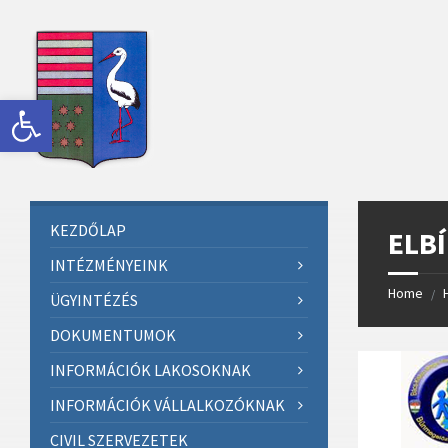
Skip
Skip
Skip
Skip
to
to
to
to
content
left
right
footer
sidebar
sidebar
Eszköztár megnyitása
KEZDŐLAP
ELBÍ
INTÉZMÉNYEINK
Home
/
ÜGYINTÉZÉS
DOKUMENTUMOK
INFORMÁCIÓK LAKOSOKNAK
INFORMÁCIÓK VÁLLALKOZÓKNAK
CIVIL SZERVEZETEK