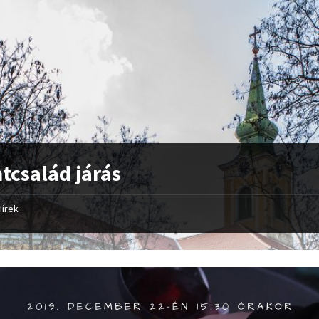
tcsalád járás
Hírek