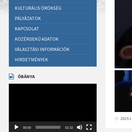
KULTURÁLIS ÖRÖKSÉG
PÁLYÁZATOK
KAPCSOLAT
KÖZÉRDEKŰ ADATOK
VÁLASZTÁSI INFORMÁCIÓK
HIRDETMÉNYEK
ÓBÁNYA
Videólejátszó
2019.1
00:00
02:32