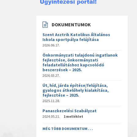
DOKUMENTUMOK
Szent Asztrik Katolikus Általános
Iskola sportpálya felújítása
2026.06.17.
Önkormányzati tulajdonú ingatlanok
fejlesztése, önkormányzati
feladatellátáshoz kapcsolódó
beszerzések – 2025.
2026.03.27.
Út, híd, járda építése/felújítása,
gyalogos átkelőhely kialakítása,
fejlesztése – 2025.
2025.11.28.
Panaszkezelési Szabályzat
2024.05.21.
1 melléklet
MÉG TÖBB DOKUMENTUM . . .