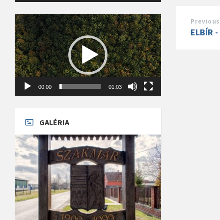
Videólejátszó
Previous
ELBÍR -
00:00
01:03
GALÉRIA