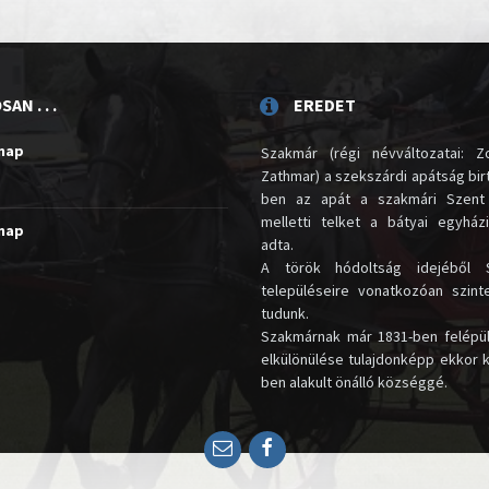
AN . . .
EREDET
unap
Szakmár (régi névváltozatai: Zo
Zathmar) a szekszárdi apátság birt
ben az apát a szakmári Szent
melletti telket a bátyai egyház
unap
adta.
A török hódoltság idejéből 
településeire vonatkozóan szin
tudunk.
Szakmárnak már 1831-ben felépü
elkülönülése tulajdonképp ekkor 
ben alakult önálló községgé.
Email
Facebook