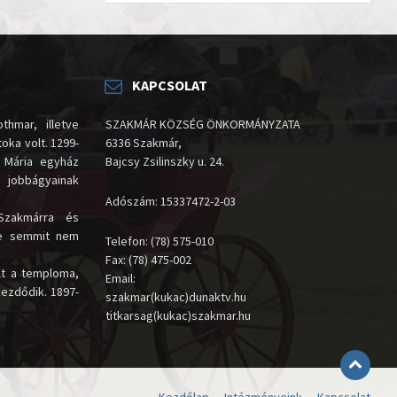
KAPCSOLAT
thmar, illetve
SZAKMÁR KÖZSÉG ÖNKORMÁNYZATA
oka volt. 1299-
6336 Szakmár,
 Mária egyház
Bajcsy Zsilinszky u. 24.
i jobbágyainak
Adószám: 15337472-2-03
Szakmárra és
te semmit nem
Telefon: (78) 575-010
Fax: (78) 475-002
lt a temploma,
Email:
kezdődik. 1897-
szakmar(kukac)dunaktv.hu
titkarsag(kukac)szakmar.hu