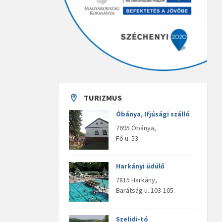
TURIZMUS
Óbánya, Ifjúsági szálló
7695 Óbánya,
Fő u. 53.
Harkányi üdülő
7815 Harkány,
Barátság u. 103-105.
Szelidi-tó