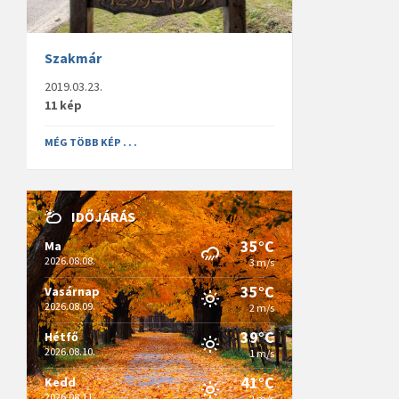
Szakmár
2019.03.23.
11 kép
MÉG TÖBB KÉP . . .
IDŐJÁRÁS
35°C
Ma
2026.08.08.
3 m/s
35°C
Vasárnap
2026.08.09.
2 m/s
39°C
Hétfő
2026.08.10.
1 m/s
41°C
Kedd
2026.08.11.
2 m/s