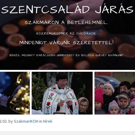
2.02.
by
SzakmariKOH
in
Hírek