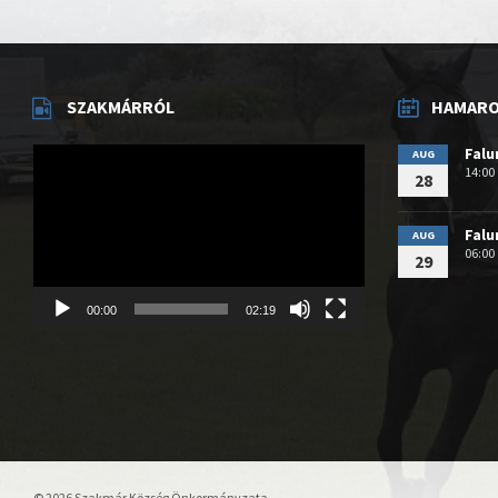
SZAKMÁRRÓL
HAMAROS
Videólejátszó
Fal
AUG
14:00
28
Fal
AUG
06:00
29
00:00
02:19
© 2026 Szakmár Község Önkormányzata