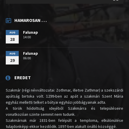
HAMAROSAN . . .
Falunap
AUG
14:00
28
Falunap
AUG
06:00
29
EREDET
Szakmár (régi névváltozatai: Zothmar, illetve Zathmar) a szekszárdi
apátság birtoka volt. 1299-ben az apát a szakmári Szent Mária
egyház melletti telket a bátyai egyházi jobbágyainak adta.
A török hódoltság idejéből Szakmárra és településeire
vonatkozóan szinte semmit nem tudunk.
Szakmárnak már 1831-ben felépült a temploma, elkülönülése
tulajdonképp ekkor kezdődik. 1897-ben alakult önálló községgé.