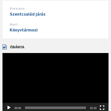
Previous
Szentcsalád járás
Next
Könyvtármozi
ÓBÁNYA
Videólejátszó
00:00
02:32