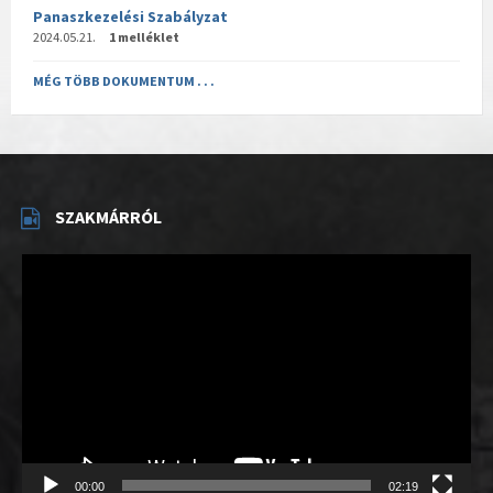
Panaszkezelési Szabályzat
2024.05.21.
1 melléklet
MÉG TÖBB DOKUMENTUM . . .
SZAKMÁRRÓL
Videólejátszó
00:00
02:19