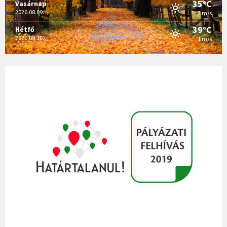
35°C
Vasárnap
2026.08.09.
2 m/s
39°C
Hétfő
2026.08.10.
1 m/s