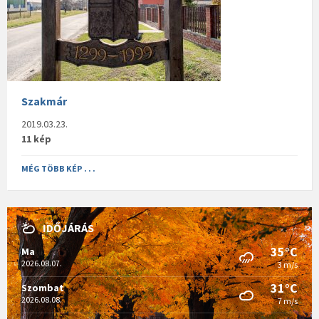
Szakmár
2019.03.23.
11 kép
MÉG TÖBB KÉP . . .
IDŐJÁRÁS
35°C
Ma
2026.08.07.
3 m/s
31°C
Szombat
2026.08.08.
7 m/s