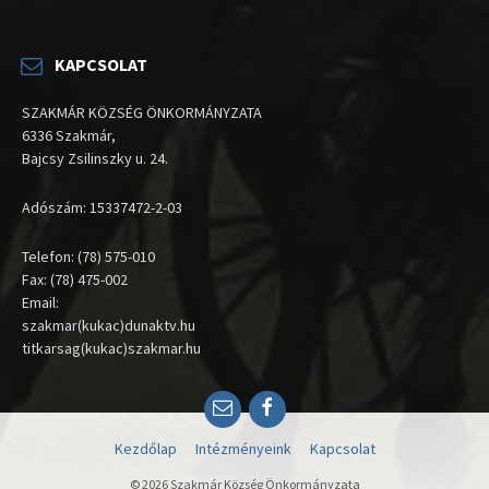
KAPCSOLAT
SZAKMÁR KÖZSÉG ÖNKORMÁNYZATA
6336 Szakmár,
Bajcsy Zsilinszky u. 24.
Adószám: 15337472-2-03
Telefon: (78) 575-010
Fax: (78) 475-002
Email:
szakmar(kukac)dunaktv.hu
titkarsag(kukac)szakmar.hu
Email
Facebook
Kezdőlap
Intézményeink
Kapcsolat
© 2026 Szakmár Község Önkormányzata