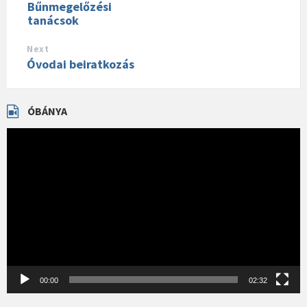
Bűnmegelőzési
tanácsok
Next
Óvodai beiratkozás
ÓBÁNYA
Videólejátszó
00:00
02:32