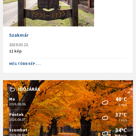
Szakmár
2019.03.23.
11 kép
MÉG TÖBB KÉP . . .
IDŐJÁRÁS
40°C
Ma
2026.08.06.
2 m/s
37°C
Péntek
2026.08.07.
7 m/s
34°C
Szombat
2026.08.08.
3 m/s