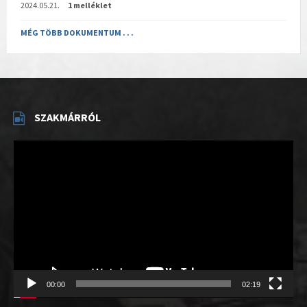
2024.05.21.
1 melléklet
MÉG TÖBB DOKUMENTUM . . .
SZAKMÁRRÓL
Videólejátszó
00:00
02:19