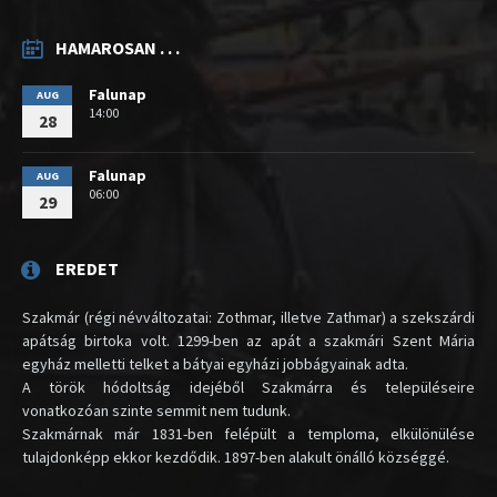
HAMAROSAN . . .
Falunap
AUG
14:00
28
Falunap
AUG
06:00
29
EREDET
Szakmár (régi névváltozatai: Zothmar, illetve Zathmar) a szekszárdi
apátság birtoka volt. 1299-ben az apát a szakmári Szent Mária
egyház melletti telket a bátyai egyházi jobbágyainak adta.
A török hódoltság idejéből Szakmárra és településeire
vonatkozóan szinte semmit nem tudunk.
Szakmárnak már 1831-ben felépült a temploma, elkülönülése
tulajdonképp ekkor kezdődik. 1897-ben alakult önálló községgé.