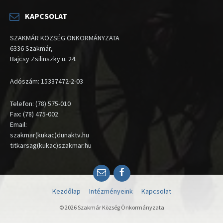
KAPCSOLAT
SZAKMÁR KÖZSÉG ÖNKORMÁNYZATA
6336 Szakmár,
Bajcsy Zsilinszky u. 24.
Adószám: 15337472-2-03
Telefon: (78) 575-010
Fax: (78) 475-002
Email:
szakmar(kukac)dunaktv.hu
titkarsag(kukac)szakmar.hu
Email
Facebook
Kezdőlap
Intézményeink
Kapcsolat
© 2026 Szakmár Község Önkormányzata