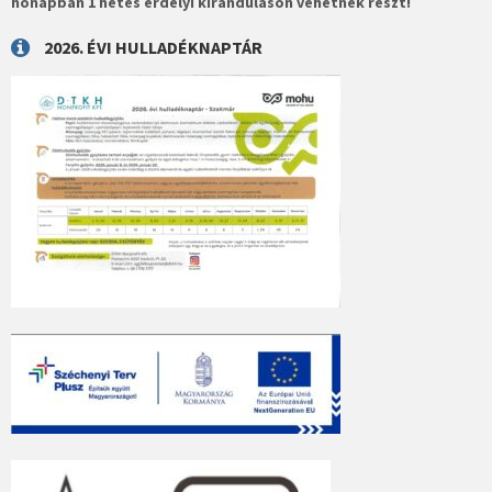
hónapban 1 hetes erdélyi kiránduláson vehetnek részt!
2026. ÉVI HULLADÉKNAPTÁR