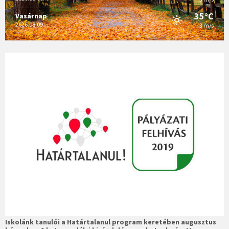
35°C
Vasárnap
2026.08.09.
3 m/s
Iskolánk tanulói a Határtalanul program keretében augusztus