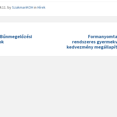
4.11.
by
SzakmariKOH
in
Hírek
- Bűnmegelőzési
Formanyomta
ok
rendszeres gyermek
kedvezmény megállapí