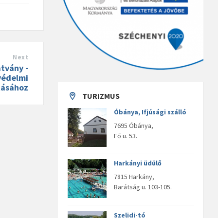
Next
tvány -
védelmi
tásához
TURIZMUS
Óbánya, Ifjúsági szálló
7695 Óbánya,
Fő u. 53.
Harkányi üdülő
7815 Harkány,
Barátság u. 103-105.
Szelidi-tó