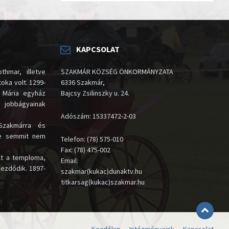
KAPCSOLAT
thmar, illetve
SZAKMÁR KÖZSÉG ÖNKORMÁNYZATA
oka volt. 1299-
6336 Szakmár,
 Mária egyház
Bajcsy Zsilinszky u. 24.
i jobbágyainak
Adószám: 15337472-2-03
Szakmárra és
te semmit nem
Telefon: (78) 575-010
Fax: (78) 475-002
lt a temploma,
Email:
kezdődik. 1897-
szakmar(kukac)dunaktv.hu
titkarsag(kukac)szakmar.hu