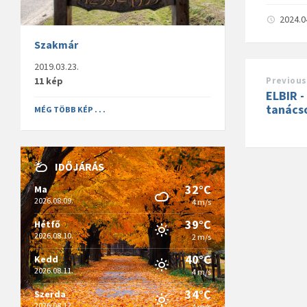
2024.0
Szakmár
2019.03.23.
11 kép
Previous
ELBIR 
tanács
MÉG TÖBB KÉP . . .
IDŐJÁRÁS
32°C
Ma
2026.08.09.
4 m/s
39°C
Hétfő
2026.08.10.
2 m/s
40°C
Kedd
2026.08.11.
4 m/s
34°C
Szerda
2026.08.12.
4 m/s