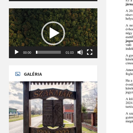
Videólejátszó
00:00
01:03
GALÉRIA