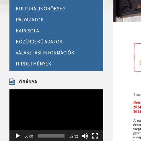
KULTURÁLIS ÖRÖKSÉG
PÁLYÁZATOK
KAPCSOLAT
KÖZÉRDEKŰ ADATOK
VÁLASZTÁSI INFORMÁCIÓK
HIRDETMÉNYEK
ÓBÁNYA
Videólejátszó
00:00
02:32