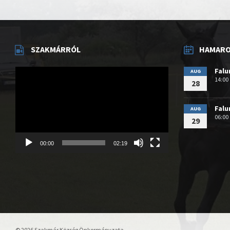
SZAKMÁRRÓL
HAMAROS
Videólejátszó
Fal
AUG
14:00
28
Fal
AUG
06:00
29
00:00
02:19
© 2026 Szakmár Község Önkormányzata