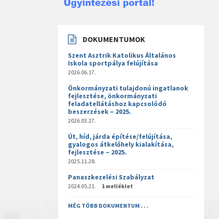
DOKUMENTUMOK
Szent Asztrik Katolikus Általános
Iskola sportpálya felújítása
2026.06.17.
Önkormányzati tulajdonú ingatlanok
fejlesztése, önkormányzati
feladatellátáshoz kapcsolódó
beszerzések – 2025.
2026.03.27.
Út, híd, járda építése/felújítása,
gyalogos átkelőhely kialakítása,
fejlesztése – 2025.
2025.11.28.
Panaszkezelési Szabályzat
2024.05.21.
1 melléklet
MÉG TÖBB DOKUMENTUM . . .