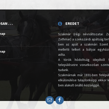
AN . . .
EREDET
unap
Szakmár (régi névváltozatai: Zo
Zathmar) a szekszárdi apátság birt
ben az apát a szakmári Szent
melletti telket a bátyai egyház
unap
adta.
A török hódoltság idejéből 
településeire vonatkozóan szin
tudunk.
Szakmárnak már 1831-ben felépü
elkülönülése tulajdonképp ekkor 
ben alakult önálló községgé.
Email
Facebook