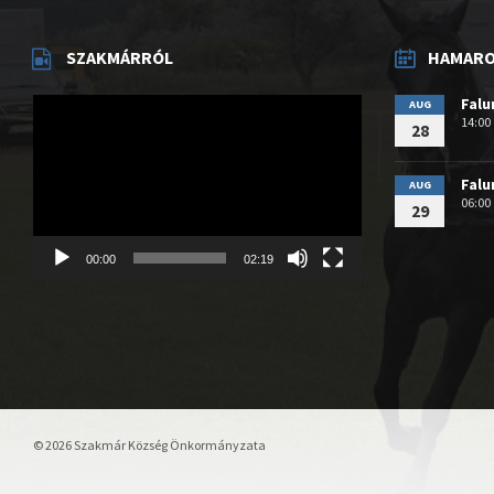
SZAKMÁRRÓL
HAMAROS
Videólejátszó
Fal
AUG
14:00
28
Fal
AUG
06:00
29
00:00
02:19
© 2026 Szakmár Község Önkormányzata