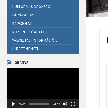
KULTURÁLIS ÖRÖKSÉG
PÁLYÁZATOK
KAPCSOLAT
KÖZÉRDEKŰ ADATOK
VÁLASZTÁSI INFORMÁCIÓK
HIRDETMÉNYEK
ÓBÁNYA
Videólejátszó
00:00
02:32