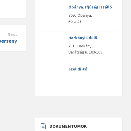
Óbánya, Ifjúsági szálló
7695 Óbánya,
Fő u. 53.
Next
Harkányi üdülő
verseny
7815 Harkány,
Barátság u. 103-105.
Szelidi-tó
DOKUMENTUMOK