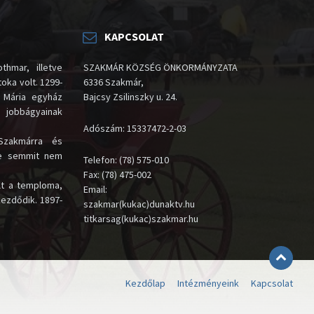
KAPCSOLAT
thmar, illetve
SZAKMÁR KÖZSÉG ÖNKORMÁNYZATA
oka volt. 1299-
6336 Szakmár,
 Mária egyház
Bajcsy Zsilinszky u. 24.
i jobbágyainak
Adószám: 15337472-2-03
Szakmárra és
te semmit nem
Telefon: (78) 575-010
Fax: (78) 475-002
lt a temploma,
Email:
kezdődik. 1897-
szakmar(kukac)dunaktv.hu
titkarsag(kukac)szakmar.hu
Kezdőlap
Intézményeink
Kapcsolat