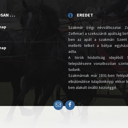
AN . . .
EREDET
unap
Szakmár (régi névváltozatai: Zo
Zathmar) a szekszárdi apátság birt
ben az apát a szakmári Szent
melletti telket a bátyai egyház
unap
adta.
A török hódoltság idejéből 
településeire vonatkozóan szin
tudunk.
Szakmárnak már 1831-ben felépü
elkülönülése tulajdonképp ekkor 
ben alakult önálló községgé.
Email
Facebook