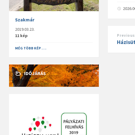
2026.0
Szakmár
2019.03.23.
11 kép
Previous
Házisü
MÉG TÖBB KÉP . . .
IDŐJÁRÁS