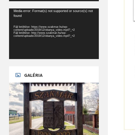
Videólejátszó
Media error: Format(s) not supported or source(s) not
found
Fájl letöltése: https://www.szakmar.hu/wp-
content/uploads/2019/12/obanya_video.mp4?_=2
Fájl letöltése: http://www.szakmar.hu/wp-
content/uploads/2019/12/obanya_video.mp4?_=2
GALÉRIA