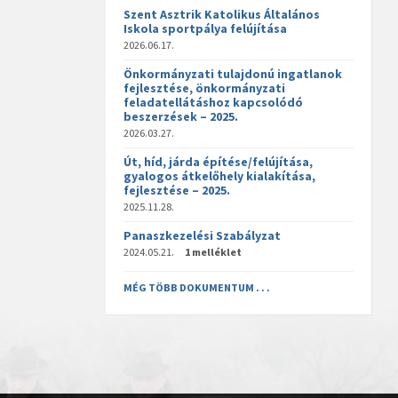
Szent Asztrik Katolikus Általános
Iskola sportpálya felújítása
2026.06.17.
Önkormányzati tulajdonú ingatlanok
fejlesztése, önkormányzati
feladatellátáshoz kapcsolódó
beszerzések – 2025.
2026.03.27.
Út, híd, járda építése/felújítása,
gyalogos átkelőhely kialakítása,
fejlesztése – 2025.
2025.11.28.
Panaszkezelési Szabályzat
2024.05.21.
1 melléklet
MÉG TÖBB DOKUMENTUM . . .