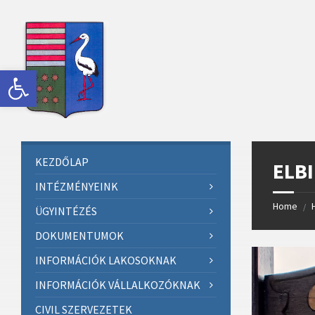
Skip
Skip
Skip
Skip
to
to
to
to
content
left
right
footer
sidebar
sidebar
Eszköztár megnyitása
KEZDŐLAP
ELBI
INTÉZMÉNYEINK
Home
/
ÜGYINTÉZÉS
DOKUMENTUMOK
INFORMÁCIÓK LAKOSOKNAK
INFORMÁCIÓK VÁLLALKOZÓKNAK
CIVIL SZERVEZETEK