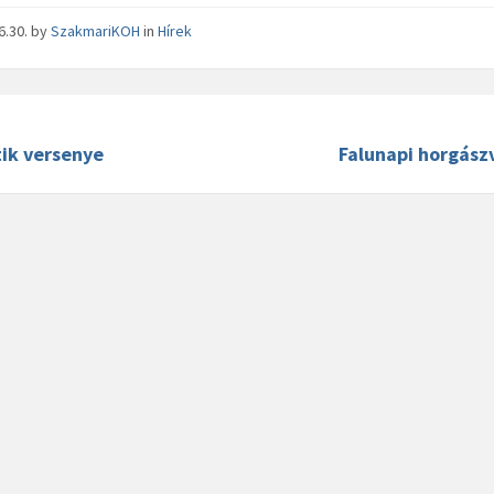
6.30.
by
SzakmariKOH
in
Hírek
tik versenye
Falunapi horgász