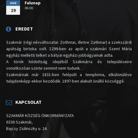
Falunap
AUG
06:00
29
EREDET
Szakmár (régi névváltozatai: Zothmar, illetve Zathmar) a szekszárdi
apátság birtoka volt. 1299-ben az apát a szakmári Szent Mária
egyház melletti telket a bátyai egyházi jobbágyainak adta.
A török hódoltság idejéből Szakmárra és településeire
vonatkozóan szinte semmit nem tudunk.
Szakmárnak már 1831-ben felépült a temploma, elkülönülése
tulajdonképp ekkor kezdődik. 1897-ben alakult önálló községgé.
KAPCSOLAT
SZAKMÁR KÖZSÉG ÖNKORMÁNYZATA
6336 Szakmár,
Bajcsy Zsilinszky u. 24.