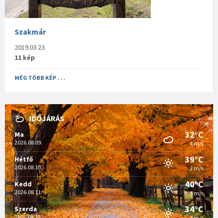
Szakmár
2019.03.23.
11 kép
MÉG TÖBB KÉP . . .
IDŐJÁRÁS
32°C
Ma
2026.08.09.
4 m/s
39°C
Hétfő
2026.08.10.
2 m/s
40°C
Kedd
2026.08.11.
4 m/s
34°C
Szerda
2026.08.12.
4 m/s