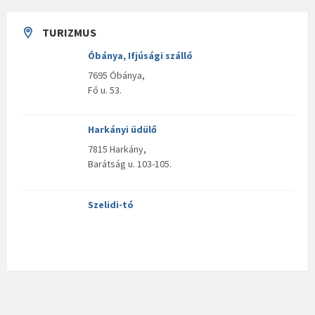
TURIZMUS
Óbánya, Ifjúsági szálló
7695 Óbánya,
Fő u. 53.
Harkányi üdülő
7815 Harkány,
Barátság u. 103-105.
Szelidi-tó