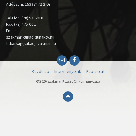
Adószám: 15337472-2-03
Telefon: (78) 575-010
Fax: (78) 475-002
Email:
szakmar(kukac)dunaktv.hu
titkarsag(kukac)szakmar.hu
Email
Facebook
Kezdőlap
Intézményeink
Kapcsolat
© 2026 Szakmár Község Önkormányzata