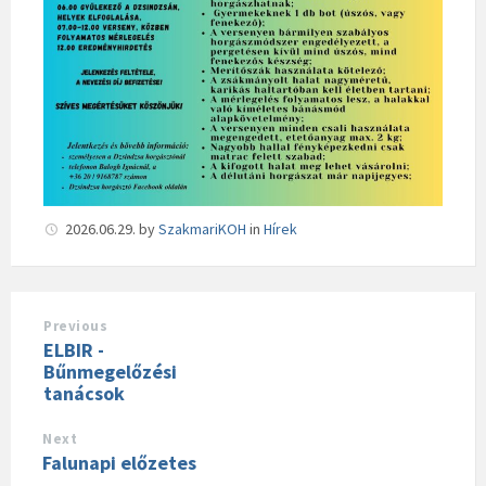
2026.06.29.
by
SzakmariKOH
in
Hírek
Previous
ELBIR -
Bűnmegelőzési
tanácsok
Next
Falunapi előzetes