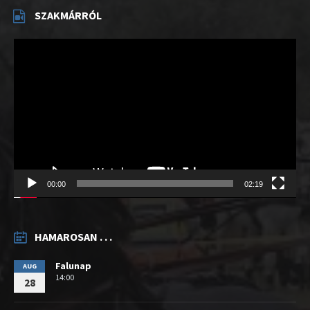
SZAKMÁRRÓL
Videólejátszó
00:00
02:19
HAMAROSAN . . .
Falunap
AUG
14:00
28