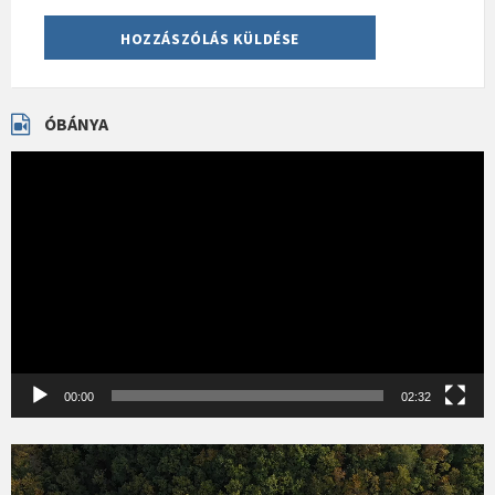
ÓBÁNYA
Videólejátszó
00:00
02:32
Videólejátszó