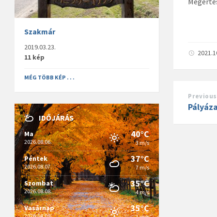
Megértés
Szakmár
2019.03.23.
2021.1
11 kép
MÉG TÖBB KÉP . . .
Previous
Pályáza
IDŐJÁRÁS
40°C
Ma
2026.08.06.
3 m/s
37°C
Péntek
2026.08.07.
7 m/s
35°C
Szombat
2026.08.08.
4 m/s
35°C
Vasárnap
2026.08.09.
3 m/s