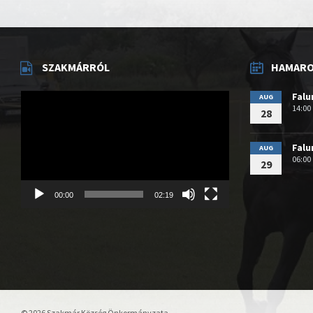
SZAKMÁRRÓL
HAMAROS
Videólejátszó
Fal
AUG
14:00
28
Fal
AUG
06:00
29
00:00
02:19
© 2026 Szakmár Község Önkormányzata