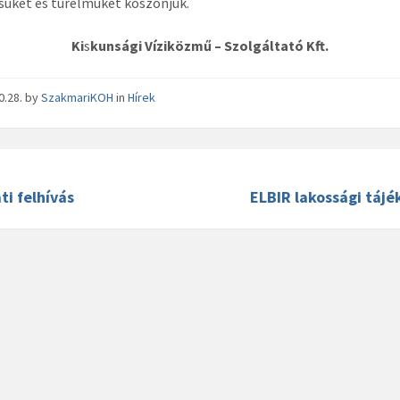
üket és türelmüket köszönjük.
Ki
s
kunsági Víziközmű – Szolgáltató Kft.
0.28.
by
SzakmariKOH
in
Hírek
ti felhívás
ELBIR lakossági tájé