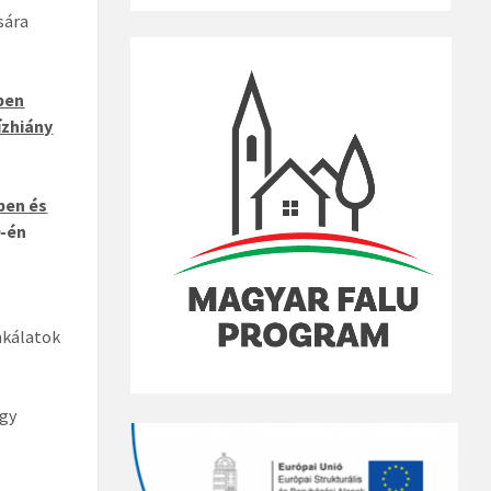
sára
ben
ízhiány
ben és
9-én
nkálatok
ogy