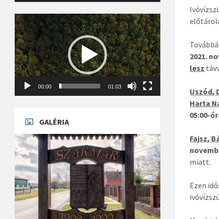
Ivóvízsz
Videólejátszó
előtárol
Továbbá 
2021. n
lesz
távv
00:00
01:03
Uszód, 
Harta 
05:00-ó
GALÉRIA
Fajsz, 
novembe
miatt.
Ezen idő
ivóvízsz