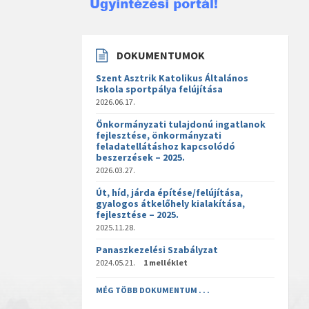
DOKUMENTUMOK
Szent Asztrik Katolikus Általános
Iskola sportpálya felújítása
2026.06.17.
Önkormányzati tulajdonú ingatlanok
fejlesztése, önkormányzati
feladatellátáshoz kapcsolódó
beszerzések – 2025.
2026.03.27.
Út, híd, járda építése/felújítása,
gyalogos átkelőhely kialakítása,
fejlesztése – 2025.
2025.11.28.
Panaszkezelési Szabályzat
2024.05.21.
1 melléklet
MÉG TÖBB DOKUMENTUM . . .