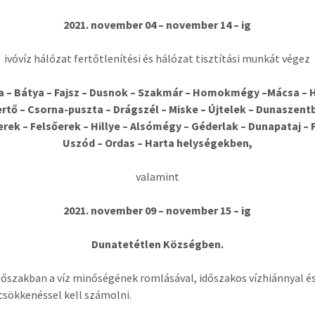
2021. november 04 – november 14 – ig
ivóvíz hálózat fertőtlenítési és hálózat tisztítási munkát végez
a – Bátya – Fajsz – Dusnok – Szakmár – Homokmégy –Mácsa – 
rtő – Csorna-puszta – Drágszél – Miske – Újtelek – Dunaszen
erek – Felsőerek – Hillye – Alsómégy – Géderlak – Dunapataj – 
Uszód – Ordas – Harta helységekben,
valamint
2021. november 09 – november 15 – ig
Dunatetétlen Községben.
időszakban a víz minőségének romlásával, időszakos vízhiánnyal é
sökkenéssel kell számolni.