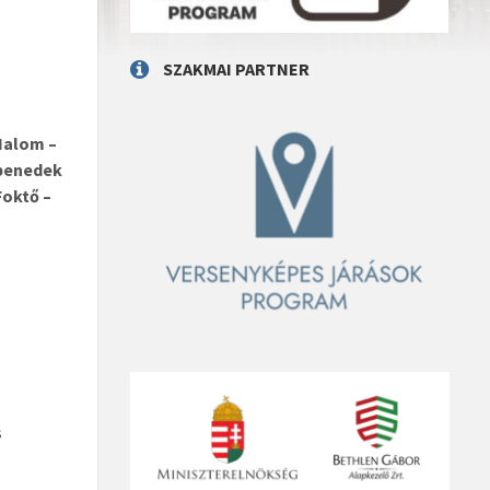
SZAKMAI PARTNER
Halom –
tbenedek
Foktő –
s