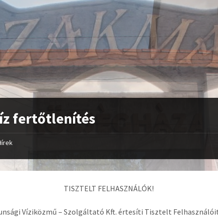
íz fertőtlenítés
Hírek
TISZTELT FELHASZNÁLÓK!
unsági Víziközmű – Szolgáltató Kft. értesíti Tisztelt Felhasználói