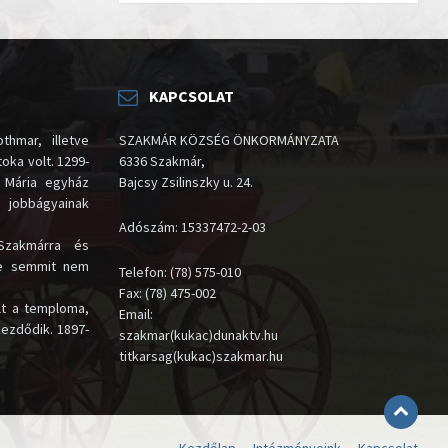
KAPCSOLAT
thmar, illetve
SZAKMÁR KÖZSÉG ÖNKORMÁNYZATA
oka volt. 1299-
6336 Szakmár,
 Mária egyház
Bajcsy Zsilinszky u. 24.
i jobbágyainak
Adószám: 15337472-2-03
Szakmárra és
te semmit nem
Telefon: (78) 575-010
Fax: (78) 475-002
lt a temploma,
Email:
kezdődik. 1897-
szakmar(kukac)dunaktv.hu
titkarsag(kukac)szakmar.hu