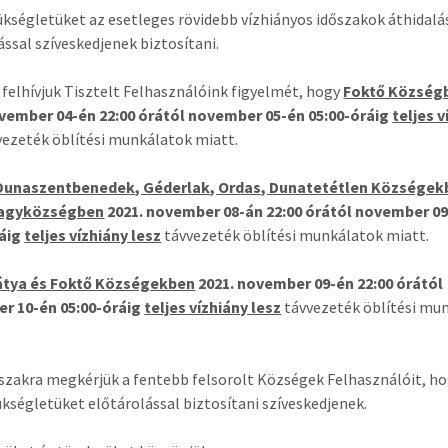
ükségletüket az esetleges rövidebb vízhiányos időszakok áthidalá
ással szíveskedjenek biztosítani.
felhívjuk Tisztelt Felhasználóink figyelmét, hogy
Foktő Község
ovember 04-én 22:00 órától november 05-én 05:00-óráig
teljes v
ezeték öblítési munkálatok miatt.
Dunaszentbenedek, Géderlak, Ordas, Dunatetétlen Községek
Nagyközségben
2021. november 08-án
22:00 órától november 0
ráig
teljes vízhiány lesz
távvezeték öblítési munkálatok miatt.
Bátya és Foktő Községekben
2021. november 09-én
22:00 órától
r 10-én 05:00-óráig
teljes vízhiány lesz
távvezeték öblítési mu
szakra megkérjük a fentebb felsorolt Községek Felhasználóit, h
ükségletüket előtárolással biztosítani szíveskedjenek.