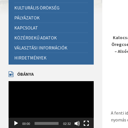
KULTURÁLIS ÖRÖKSÉG
PÁLYÁZATOK
KAPCSOLAT
Kalocs
KÖZÉRDEKŰ ADATOK
Öregcse
VÁLASZTÁSI INFORMÁCIÓK
– Alsó
HIRDETMÉNYEK
ÓBÁNYA
Videólejátszó
A fenti 
nyomás c
00:00
02:32