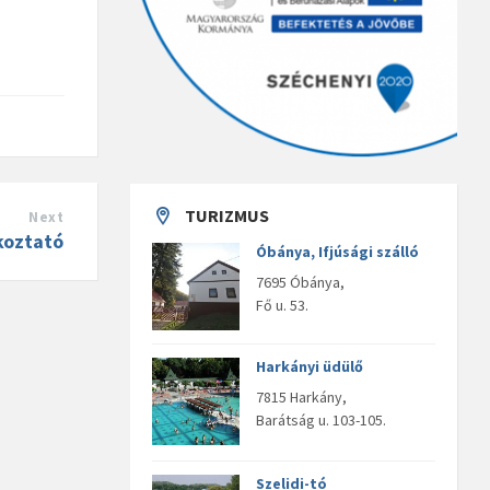
TURIZMUS
Next
koztató
Óbánya, Ifjúsági szálló
7695 Óbánya,
Fő u. 53.
Harkányi üdülő
7815 Harkány,
Barátság u. 103-105.
Szelidi-tó