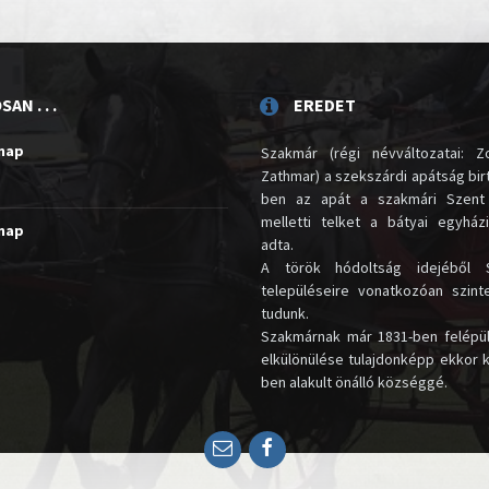
AN . . .
EREDET
unap
Szakmár (régi névváltozatai: Zo
Zathmar) a szekszárdi apátság birt
ben az apát a szakmári Szent
melletti telket a bátyai egyház
unap
adta.
A török hódoltság idejéből 
településeire vonatkozóan szin
tudunk.
Szakmárnak már 1831-ben felépü
elkülönülése tulajdonképp ekkor 
ben alakult önálló községgé.
Email
Facebook