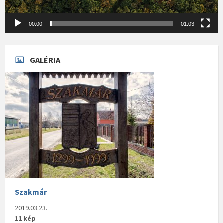
00:00
01:03
GALÉRIA
Szakmár
2019.03.23.
11 kép