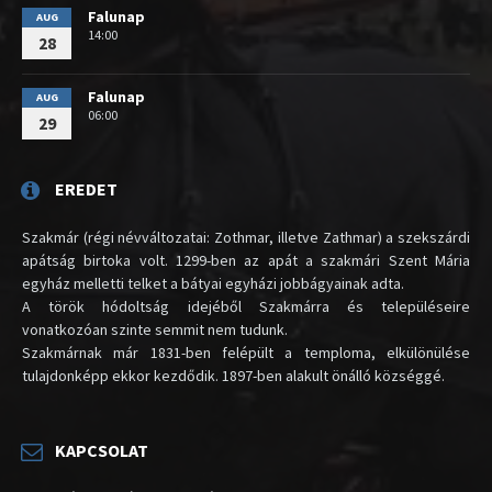
Falunap
AUG
14:00
28
Falunap
AUG
06:00
29
EREDET
Szakmár (régi névváltozatai: Zothmar, illetve Zathmar) a szekszárdi
apátság birtoka volt. 1299-ben az apát a szakmári Szent Mária
egyház melletti telket a bátyai egyházi jobbágyainak adta.
A török hódoltság idejéből Szakmárra és településeire
vonatkozóan szinte semmit nem tudunk.
Szakmárnak már 1831-ben felépült a temploma, elkülönülése
tulajdonképp ekkor kezdődik. 1897-ben alakult önálló községgé.
KAPCSOLAT