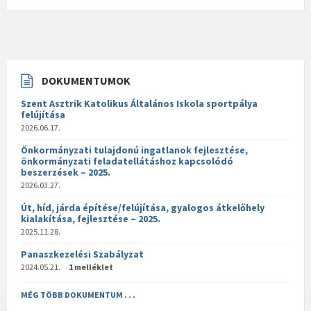
DOKUMENTUMOK
Szent Asztrik Katolikus Általános Iskola sportpálya
felújítása
2026.06.17.
Önkormányzati tulajdonú ingatlanok fejlesztése,
önkormányzati feladatellátáshoz kapcsolódó
beszerzések – 2025.
2026.03.27.
Út, híd, járda építése/felújítása, gyalogos átkelőhely
kialakítása, fejlesztése – 2025.
2025.11.28.
Panaszkezelési Szabályzat
2024.05.21.
1 melléklet
MÉG TÖBB DOKUMENTUM . . .