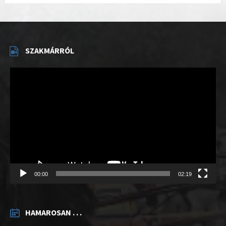
SZAKMÁRRÓL
Videólejátszó
00:00
02:19
HAMAROSAN . . .