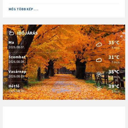
MÉG TÖBB KÉP . . .
IDŐJÁRÁS
35°C
Ma
2026.08.07.
3 m/s
31°C
Szombat
2026.08.08.
7 m/s
35°C
Vasárnap
2026.08.09.
2 m/s
39°C
Hétfő
2026.08.10.
1 m/s