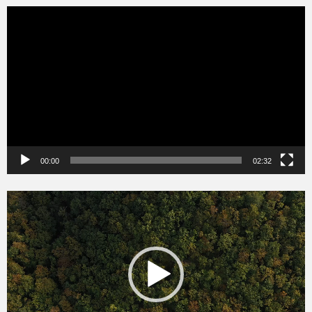
Videólejátszó
00:00
02:32
Videólejátszó