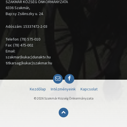
SZAKMÁR KÖZSÉG ÖNKORMÁNYZATA
6336 Szakmár,
Bajcsy Zsilinszky u. 24.
Adószám: 15337472-2-03
Telefon: (78) 575-010
Fax: (78) 475-002
Email:
szakmar(kukac)dunaktv.hu
titkarsag(kukac)szakmar.hu
Email
Facebook
Kezdőlap
Intézményeink
Kapcsolat
© 2026 Szakmár Község Önkormányzata