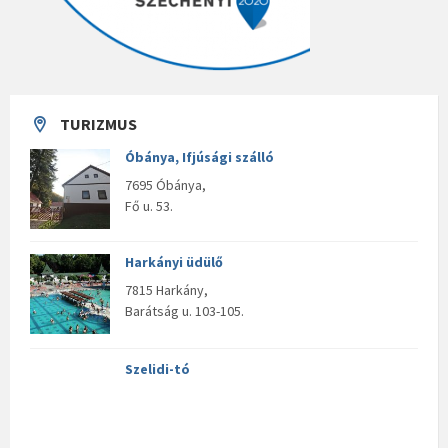
TURIZMUS
Óbánya, Ifjúsági szálló
7695 Óbánya,
Fő u. 53.
Harkányi üdülő
7815 Harkány,
Barátság u. 103-105.
Szelidi-tó