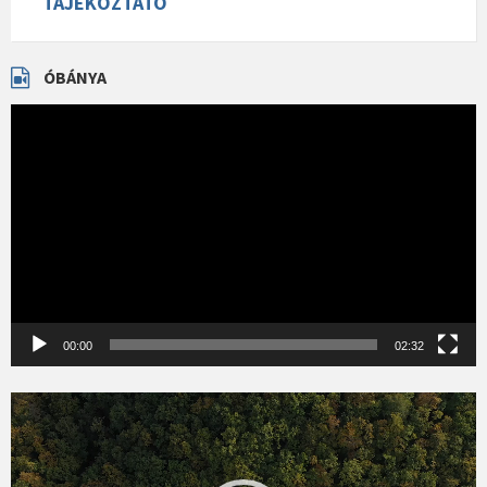
TÁJÉKOZTATÓ
ÓBÁNYA
Videólejátszó
00:00
02:32
Videólejátszó