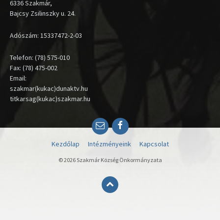
6336 Szakmár,
Bajcsy Zsilinszky u. 24.
Adószám: 15337472-2-03
Telefon: (78) 575-010
Fax: (78) 475-002
Email:
szakmar(kukac)dunaktv.hu
titkarsag(kukac)szakmar.hu
Email
Facebook
Kezdőlap
Intézményeink
Kapcsolat
© 2026 Szakmár Község Önkormányzata