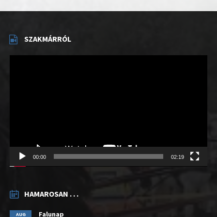
SZAKMÁRRÓL
Videólejátszó
00:00
02:19
HAMAROSAN . . .
Falunap
AUG