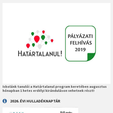
Iskolánk tanulói a Határtalanul program keretében augusztus
hónapban 1 hetes erdélyi kiránduláson vehetnek részt!
2026. ÉVI HULLADÉKNAPTÁR