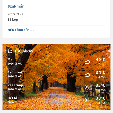
Szakmár
2019.03.23.
11 kép
MÉG TÖBB KÉP . . .
IDŐJÁRÁS
40°C
Ma
2026.08.07.
2 m/s
34°C
Szombat
2026.08.08.
3 m/s
35°C
Vasárnap
2026.08.09.
3 m/s
38°C
Hétfő
2026.08.10.
2 m/s