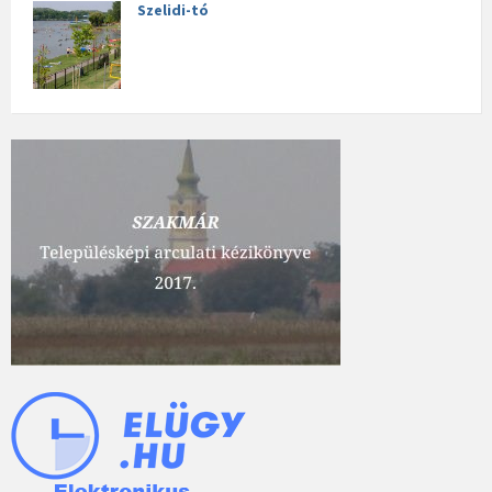
Szelidi-tó