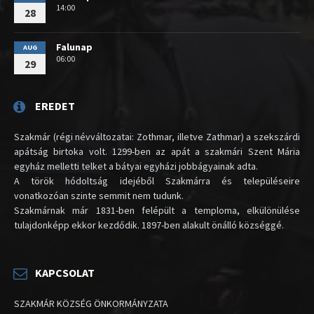
14:00
28
Falunap
AUG
06:00
29
EREDET
Szakmár (régi névváltozatai: Zothmar, illetve Zathmar) a szekszárdi
apátság birtoka volt. 1299-ben az apát a szakmári Szent Mária
egyház melletti telket a bátyai egyházi jobbágyainak adta.
A török hódoltság idejéből Szakmárra és településeire
vonatkozóan szinte semmit nem tudunk.
Szakmárnak már 1831-ben felépült a temploma, elkülönülése
tulajdonképp ekkor kezdődik. 1897-ben alakult önálló községgé.
KAPCSOLAT
SZAKMÁR KÖZSÉG ÖNKORMÁNYZATA