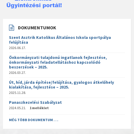
DOKUMENTUMOK
Szent Asztrik Katolikus Általános Iskola sportpálya
felújítása
2026.06.17.
Önkormányzati tulajdonú ingatlanok fejlesztése,
önkormányzati feladatellátáshoz kapcsolódó
beszerzések – 2025.
2026.03.27.
Út, híd, járda építése/felújítása, gyalogos átkelőhely
kialakítása, fejlesztése – 2025.
2025.11.28.
Panaszkezelési Szabályzat
2024.05.21.
1 melléklet
MÉG TÖBB DOKUMENTUM . . .