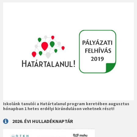
Iskolánk tanulói a Határtalanul program keretében augusztus
hónapban 1 hetes erdélyi kiránduláson vehetnek részt!
2026. ÉVI HULLADÉKNAPTÁR