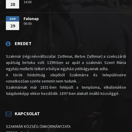
14:00
28
Falunap
AUG
06:00
29
EREDET
Szakmár (régi névváltozatai: Zothmar, illetve Zathmar) a szekszárdi
apátság birtoka volt. 1299-ben az apát a szakmári Szent Mária
egyház melletti telket a bátyai egyházi jobbágyainak adta.
A török hódoltság idejéből Szakmárra és településeire
vonatkozóan szinte semmit nem tudunk.
Szakmárnak már 1831-ben felépült a temploma, elkülönülése
tulajdonképp ekkor kezdődik. 1897-ben alakult önálló községgé.
KAPCSOLAT
SZAKMÁR KÖZSÉG ÖNKORMÁNYZATA