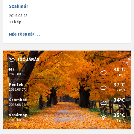
Szakmár
2019.03.23.
11 kép
MÉG TÖBB KÉP . . .
IDŐJÁRÁS
40°C
Ma
2026.08.06.
2 m/s
37°C
Péntek
2026.08.07.
7 m/s
34°C
Szombat
2026.08.08.
3 m/s
35°C
Vasárnap
2026.08.09.
3 m/s