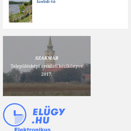
Szelidi-tó