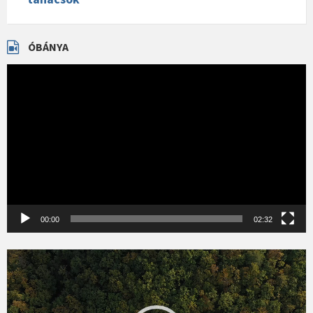
ÓBÁNYA
Videólejátszó
00:00
02:32
Videólejátszó