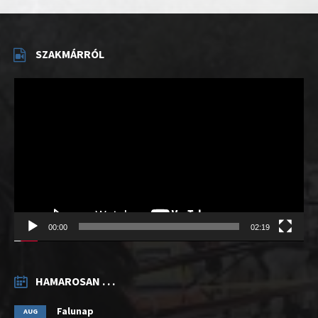
SZAKMÁRRÓL
Videólejátszó
00:00
02:19
HAMAROSAN . . .
Falunap
AUG