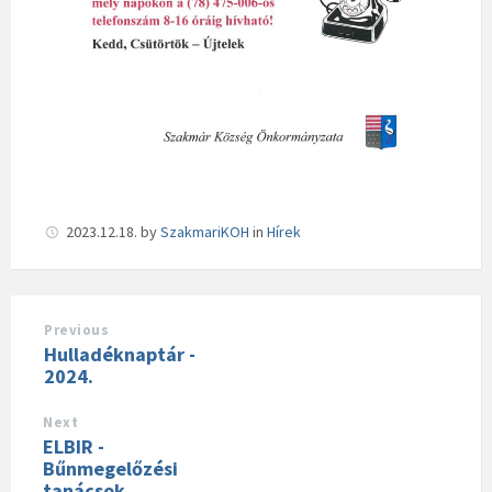
2023.12.18.
by
SzakmariKOH
in
Hírek
Previous
Hulladéknaptár -
2024.
Next
ELBIR -
Bűnmegelőzési
tanácsok