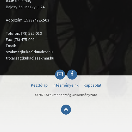
6336 Szakmár,
Bajcsy Zsilinszky u. 24.
Adószám: 15337472-2-03
Telefon: (78) 575-010
Fax: (78) 475-002
Email:
szakmar(kukac)dunaktv.hu
titkarsag(kukac)szakmar.hu
Email
Facebook
Kezdőlap
Intézményeink
Kapcsolat
© 2026 Szakmár Község Önkormányzata