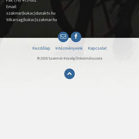
Fax: (78) 475-002
Email:
szakmar(kukac)dunaktv.hu
titkarsag(kukac)szakmar.hu
Email
Facebook
Kezdőlap
Intézményeink
Kapcsolat
© 2026 Szakmár Község Önkormányzata