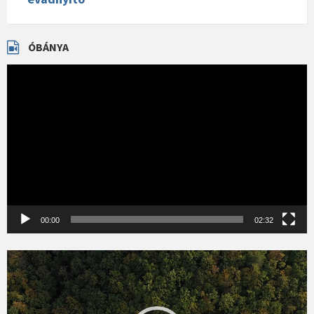
ÓBÁNYA
Videólejátszó
00:00
02:32
Videólejátszó