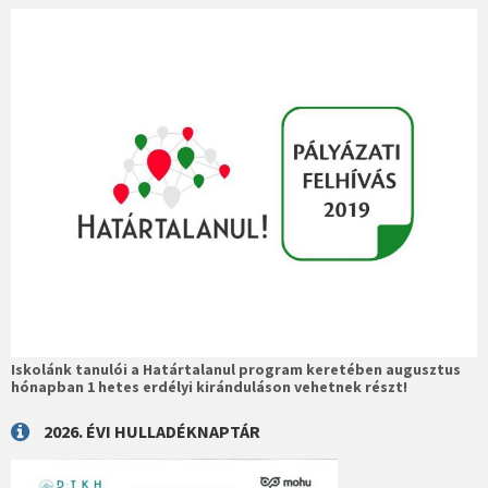
Iskolánk tanulói a Határtalanul program keretében augusztus
hónapban 1 hetes erdélyi kiránduláson vehetnek részt!
2026. ÉVI HULLADÉKNAPTÁR