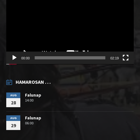
00:00
02:19
HAMAROSAN . . .
Falunap
AUG
14:00
28
Falunap
AUG
06:00
29