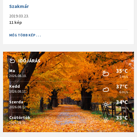
Szakmár
2019.03.23.
11 kép
MÉG TÖBB KÉP . . .
IDŐJÁRÁS
35°C
Ma
2026.08.10.
1 m/s
37°C
Kedd
2026.08.11.
6 m/s
34°C
Szerda
2026.08.12.
3 m/s
33°C
Csütörtök
2026.08.13.
3 m/s