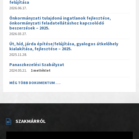
felújítása
2026.06.17.
Önkormányzati tulajdonú ingatlanok fejlesztése,
önkormányzati feladatellátáshoz kapcsolódó
beszerzések – 2025.
2026.03.27.
Út, híd, járda építése/felújítása, gyalogos átkelőhely
kialakítása, fejlesztése – 2025.
2025.11.28.
Panaszkezelési Szabályzat
2024.05.21.
1 melléklet
MÉG TÖBB DOKUMENTUM . . .
SZAKMÁRRÓL
Videólejátszó