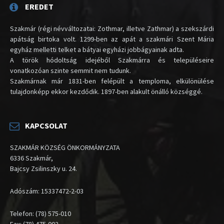
EREDET
Szakmár (régi névváltozatai: Zothmar, illetve Zathmar) a szekszárdi
apátság birtoka volt. 1299-ben az apát a szakmári Szent Mária
egyház melletti telket a bátyai egyházi jobbágyainak adta.
A török hódoltság idejéből Szakmárra és településeire
vonatkozóan szinte semmit nem tudunk.
Szakmárnak már 1831-ben felépült a temploma, elkülönülése
tulajdonképp ekkor kezdődik. 1897-ben alakult önálló községgé.
KAPCSOLAT
SZAKMÁR KÖZSÉG ÖNKORMÁNYZATA
6336 Szakmár,
Bajcsy Zsilinszky u. 24.
Adószám: 15337472-2-03
Telefon: (78) 575-010