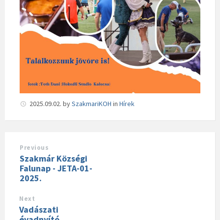
2025.09.02.
by
SzakmariKOH
in
Hírek
Previous
Szakmár Községi
Falunap - JETA-01-
2025.
Next
Vadászati
évadnyító