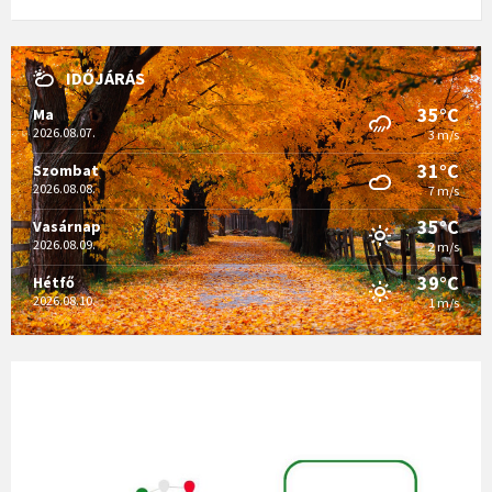
IDŐJÁRÁS
35°C
Ma
2026.08.07.
3 m/s
31°C
Szombat
2026.08.08.
7 m/s
35°C
Vasárnap
2026.08.09.
2 m/s
39°C
Hétfő
2026.08.10.
1 m/s