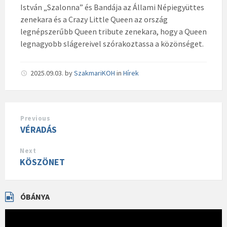
István „Szalonna” és Bandája az Állami Népiegyüttes
zenekara és a Crazy Little Queen az ország
legnépszerűbb Queen tribute zenekara, hogy a Queen
legnagyobb slágereivel szórakoztassa a közönséget.
2025.09.03.
by
SzakmariKOH
in
Hírek
Previous
VÉRADÁS
Next
KÖSZÖNET
ÓBÁNYA
Videólejátszó