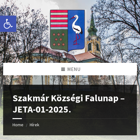
Skip
Skip
Skip
Skip
to
to
to
to
content
left
right
footer
Eszköztár megnyitása
sidebar
sidebar
MENU
Szakmár Községi Falunap –
JETA-01-2025.
Home
Hírek
/