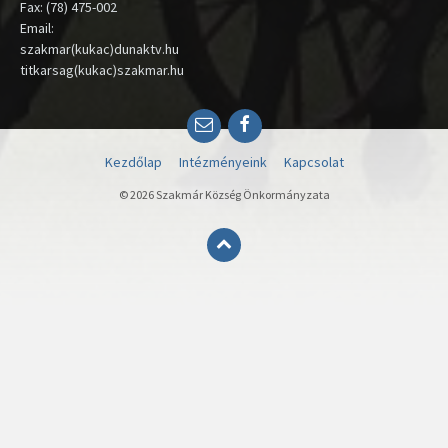
Fax: (78) 475-002
Email:
szakmar(kukac)dunaktv.hu
titkarsag(kukac)szakmar.hu
Email
Facebook
Kezdőlap
Intézményeink
Kapcsolat
© 2026 Szakmár Község Önkormányzata