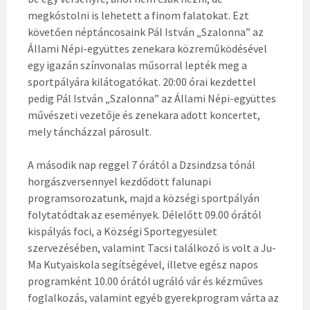
megkóstolni is lehetett a finom falatokat. Ezt
követően néptáncosaink Pál István „Szalonna” az
Állami Népi-együttes zenekara közreműködésével
egy igazán színvonalas műsorral lepték meg a
sportpályára kilátogatókat. 20:00 órai kezdettel
pedig Pál István „Szalonna” az Állami Népi-együttes
művészeti vezetője és zenekara adott koncertet,
mely táncházzal párosult.
A második nap reggel 7 órától a Dzsindzsa tónál
horgászversennyel kezdődött falunapi
programsorozatunk, majd a községi sportpályán
folytatódtak az események. Délelőtt 09.00 órától
kispályás foci, a Községi Sportegyesület
szervezésében, valamint Tacsi találkozó is volt a Ju-
Ma Kutyaiskola segítségével, illetve egész napos
programként 10.00 órától ugráló vár és kézműves
foglalkozás, valamint egyéb gyerekprogram várta az