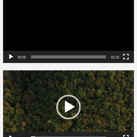
00:00
02:32
Videólejátszó