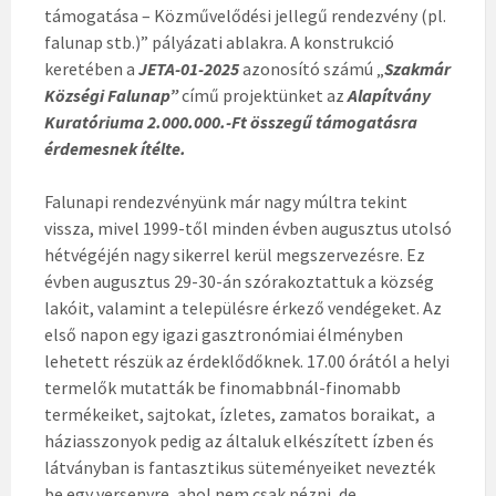
támogatása – Közművelődési jellegű rendezvény (pl.
falunap stb.)” pályázati ablakra. A konstrukció
keretében a
JETA-01-2025
azonosító számú „
Szakmár
Községi Falunap”
című projektünket az
Alapítvány
Kuratóriuma 2.000.000.-Ft összegű támogatásra
érdemesnek ítélte.
Falunapi rendezvényünk már nagy múltra tekint
vissza, mivel 1999-től minden évben augusztus utolsó
hétvégéjén nagy sikerrel kerül megszervezésre. Ez
évben augusztus 29-30-án szórakoztattuk a község
lakóit, valamint a településre érkező vendégeket. Az
első napon egy igazi gasztronómiai élményben
lehetett részük az érdeklődőknek. 17.00 órától a helyi
termelők mutatták be finomabbnál-finomabb
termékeiket, sajtokat, ízletes, zamatos boraikat, a
háziasszonyok pedig az általuk elkészített ízben és
látványban is fantasztikus süteményeiket nevezték
be egy versenyre, ahol nem csak nézni, de