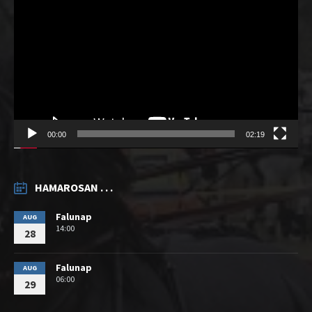
00:00
02:19
HAMAROSAN . . .
Falunap
AUG
14:00
28
Falunap
AUG
06:00
29