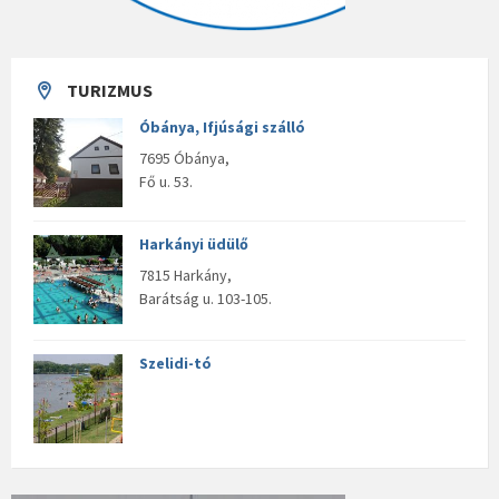
TURIZMUS
Óbánya, Ifjúsági szálló
7695 Óbánya,
Fő u. 53.
Harkányi üdülő
7815 Harkány,
Barátság u. 103-105.
Szelidi-tó