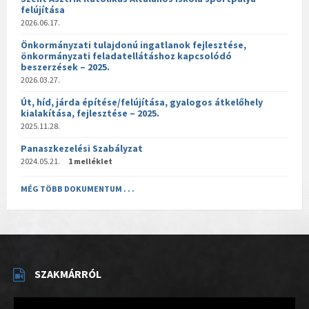
felújítása
2026.06.17.
Önkormányzati tulajdonú ingatlanok fejlesztése,
önkormányzati feladatellátáshoz kapcsolódó
beszerzések – 2025.
2026.03.27.
Út, híd, járda építése/felújítása, gyalogos átkelőhely
kialakítása, fejlesztése – 2025.
2025.11.28.
Panaszkezelési Szabályzat
2024.05.21.
1 melléklet
MÉG TÖBB DOKUMENTUM . . .
SZAKMÁRRÓL
Videólejátszó