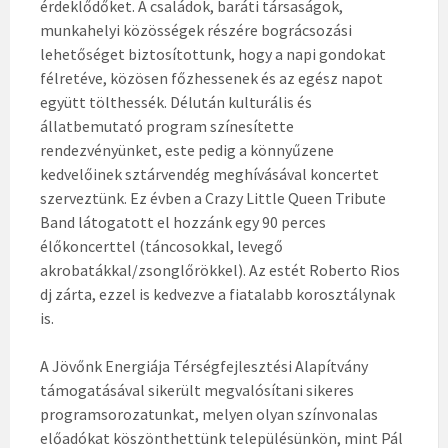
érdeklődőket. A családok, baráti társaságok,
munkahelyi közösségek részére bográcsozási
lehetőséget biztosítottunk, hogy a napi gondokat
félretéve, közösen főzhessenek és az egész napot
együtt tölthessék. Délután kulturális és
állatbemutató program színesítette
rendezvényünket, este pedig a könnyűzene
kedvelőinek sztárvendég meghívásával koncertet
szerveztünk. Ez évben a Crazy Little Queen Tribute
Band látogatott el hozzánk egy 90 perces
élőkoncerttel (táncosokkal, levegő
akrobatákkal/zsonglőrökkel). Az estét Roberto Rios
dj zárta, ezzel is kedvezve a fiatalabb korosztálynak
is.
A Jövőnk Energiája Térségfejlesztési Alapítvány
támogatásával sikerült megvalósítani sikeres
programsorozatunkat, melyen olyan színvonalas
előadókat köszönthettünk településünkön, mint Pál