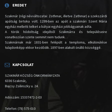
EREDET
Szakmár (régi névváltozatai: Zothmar, illetve Zathmar) a szekszárdi
apátság birtoka volt. 1299-ben az apát a szakmári Szent Mária
egyház melletti telket a bátyai egyházi jobbágyainak adta.
A török hódoltság idejéből Szakmárra és településeire
vonatkozóan szinte semmit nem tudunk.
Szakmárnak már 1831-ben felépült a temploma, elkülönülése
tulajdonképp ekkor kezdődik. 1897-ben alakult önálló községgé.
KAPCSOLAT
SZAKMÁR KÖZSÉG ÖNKORMÁNYZATA
6336 Szakmár,
Bajcsy Zsilinszky u. 24.
Adószám: 15337472-2-03
Telefon: (78) 575-010