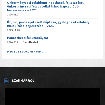
Önkormányzati tulajdonú ingatlanok fejlesztése,
önkormányzati feladatellátáshoz kapcsolódó
beszerzések – 2025.
2026.03.27.
Út, híd, járda építése/felújítása, gyalogos átkelőhely
kialakítása, fejlesztése – 2025.
2025.11.28.
Panaszkezelési Szabályzat
2024.05.21.
1 melléklet
MÉG TÖBB DOKUMENTUM . . .
SZAKMÁRRÓL
Videólejátszó