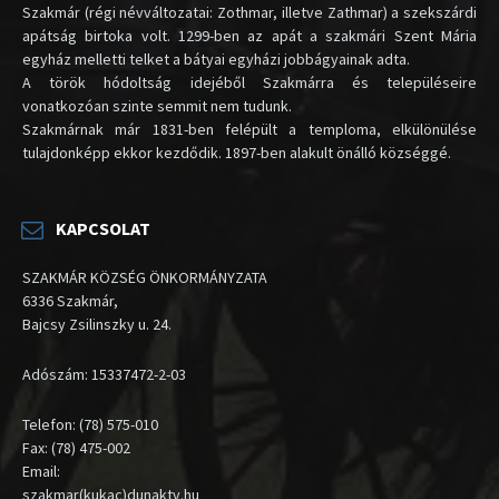
Szakmár (régi névváltozatai: Zothmar, illetve Zathmar) a szekszárdi
apátság birtoka volt. 1299-ben az apát a szakmári Szent Mária
egyház melletti telket a bátyai egyházi jobbágyainak adta.
A török hódoltság idejéből Szakmárra és településeire
vonatkozóan szinte semmit nem tudunk.
Szakmárnak már 1831-ben felépült a temploma, elkülönülése
tulajdonképp ekkor kezdődik. 1897-ben alakult önálló községgé.
KAPCSOLAT
SZAKMÁR KÖZSÉG ÖNKORMÁNYZATA
6336 Szakmár,
Bajcsy Zsilinszky u. 24.
Adószám: 15337472-2-03
Telefon: (78) 575-010
Fax: (78) 475-002
Email:
szakmar(kukac)dunaktv.hu