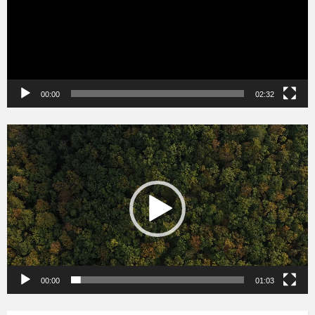
00:00
02:32
Videólejátszó
00:00
01:03