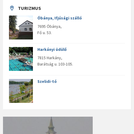
TURIZMUS
Óbánya, Ifjúsági szálló
7695 Óbánya,
Fő u. 53.
Harkányi üdülő
7815 Harkány,
Barátság u. 103-105.
Szelidi-tó