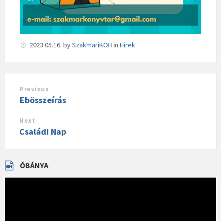
2023.05.16.
by
SzakmariKOH
in
Hírek
Previous
Ebösszeírás
Next
Családi Nap
ÓBÁNYA
Videólejátszó