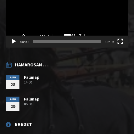
00:00
02:19
HAMAROSAN . . .
Falunap
AUG
14:00
28
Falunap
AUG
06:00
29
EREDET