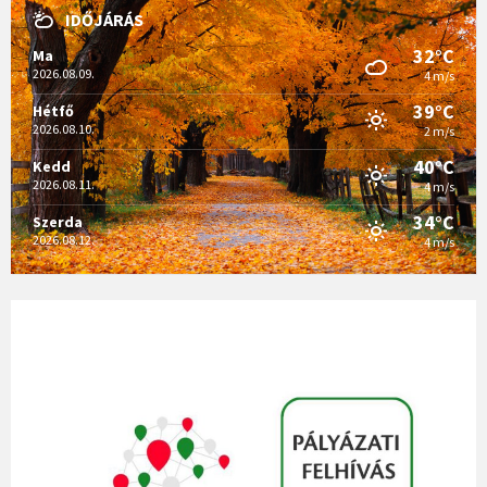
IDŐJÁRÁS
32°C
Ma
2026.08.09.
4 m/s
39°C
Hétfő
2026.08.10.
2 m/s
40°C
Kedd
2026.08.11.
4 m/s
34°C
Szerda
2026.08.12.
4 m/s