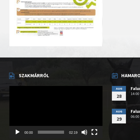
SZAKMÁRRÓL
HAMAROS
Videólejátszó
Fal
AUG
14:00
28
Fal
AUG
06:00
29
00:00
02:19