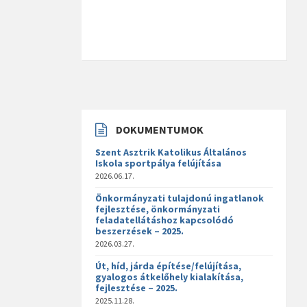
DOKUMENTUMOK
Szent Asztrik Katolikus Általános
Iskola sportpálya felújítása
2026.06.17.
Önkormányzati tulajdonú ingatlanok
fejlesztése, önkormányzati
feladatellátáshoz kapcsolódó
beszerzések – 2025.
2026.03.27.
Út, híd, járda építése/felújítása,
gyalogos átkelőhely kialakítása,
fejlesztése – 2025.
2025.11.28.