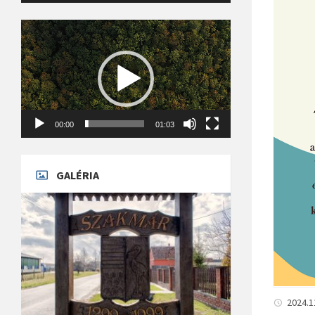
Videólejátszó
00:00
01:03
GALÉRIA
2024.1