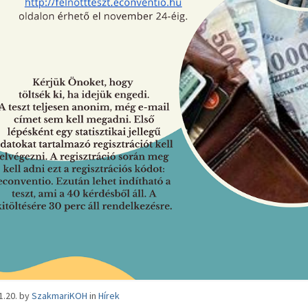
1.20.
by
SzakmariKOH
in
Hírek