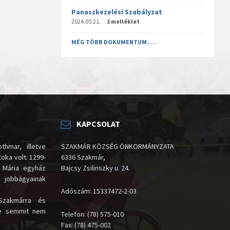
Panaszkezelési Szabályzat
2024.05.21.
1 melléklet
MÉG TÖBB DOKUMENTUM . . .
KAPCSOLAT
thmar, illetve
SZAKMÁR KÖZSÉG ÖNKORMÁNYZATA
oka volt. 1299-
6336 Szakmár,
 Mária egyház
Bajcsy Zsilinszky u. 24.
i jobbágyainak
Adószám: 15337472-2-03
Szakmárra és
te semmit nem
Telefon: (78) 575-010
Fax: (78) 475-002