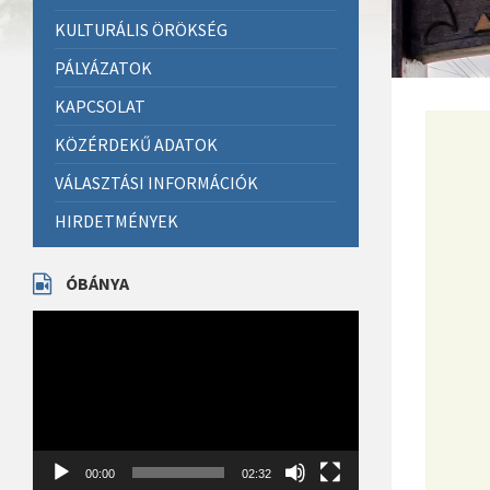
KULTURÁLIS ÖRÖKSÉG
PÁLYÁZATOK
KAPCSOLAT
KÖZÉRDEKŰ ADATOK
VÁLASZTÁSI INFORMÁCIÓK
HIRDETMÉNYEK
ÓBÁNYA
Videólejátszó
00:00
02:32