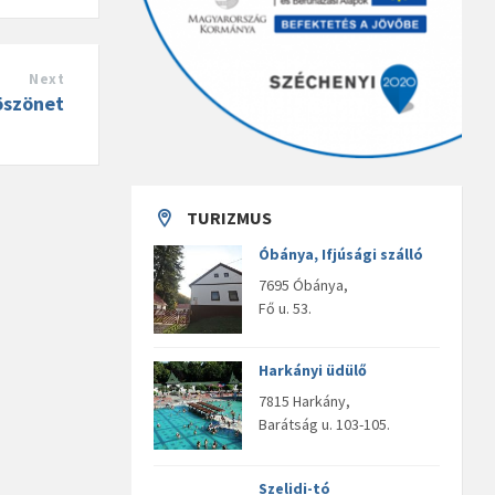
Next
öszönet
TURIZMUS
Óbánya, Ifjúsági szálló
7695 Óbánya,
Fő u. 53.
Harkányi üdülő
7815 Harkány,
Barátság u. 103-105.
Szelidi-tó