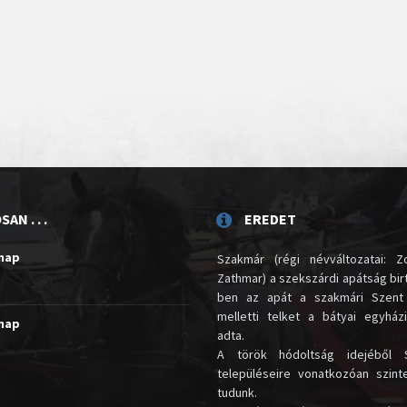
AN . . .
EREDET
unap
Szakmár (régi névváltozatai: Zo
Zathmar) a szekszárdi apátság birt
ben az apát a szakmári Szent
melletti telket a bátyai egyház
unap
adta.
A török hódoltság idejéből 
településeire vonatkozóan szin
tudunk.