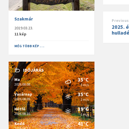
Szakmár
Previous
2025. év
2019.03.23.
hulladé
11 kép
MÉG TÖBB KÉP . . .
IDŐJÁRÁS
35°C
Ma
2026.08.08.
3 m/s
35°C
Vasárnap
2026.08.09.
2 m/s
39°C
Hétfő
2026.08.10.
1 m/s
41°C
Kedd
2026.08.11.
2 m/s