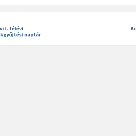
i I. félévi
K
kgyűjtési naptár