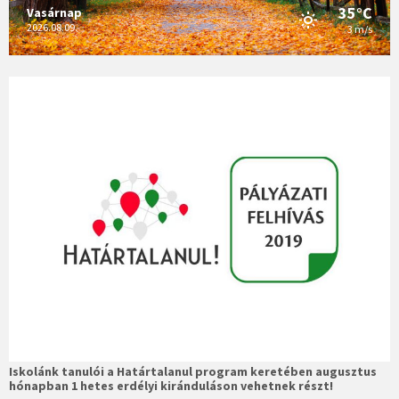
35°C
Vasárnap
2026.08.09.
3 m/s
Iskolánk tanulói a Határtalanul program keretében augusztus
hónapban 1 hetes erdélyi kiránduláson vehetnek részt!