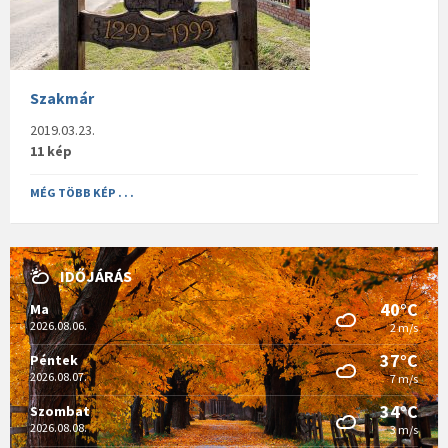
Szakmár
2019.03.23.
11 kép
MÉG TÖBB KÉP . . .
IDŐJÁRÁS
40°C
Ma
2026.08.06.
2 m/s
37°C
Péntek
2026.08.07.
7 m/s
34°C
Szombat
2026.08.08.
3 m/s