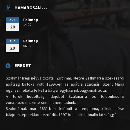
HAMAROSAN . . .
Falunap
AUG
14:00
28
Falunap
AUG
06:00
29
EREDET
Szakmár (régi névváltozatai: Zothmar, illetve Zathmar) a szekszárdi
apátság birtoka volt. 1299-ben az apát a szakmári Szent Mária
egyház melletti telket a bátyai egyházi jobbágyainak adta.
A török hódoltság idejéből Szakmárra és településeire
vonatkozóan szinte semmit nem tudunk.
Szakmárnak már 1831-ben felépült a temploma, elkülönülése
tulajdonképp ekkor kezdődik. 1897-ben alakult önálló községgé.