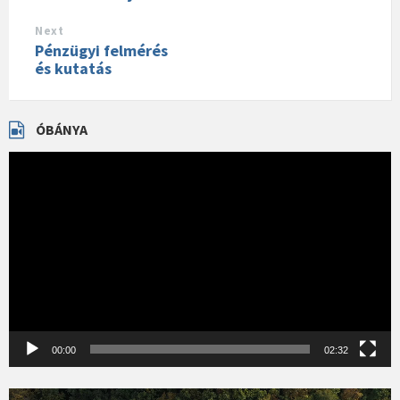
Next
Pénzügyi felmérés
és kutatás
ÓBÁNYA
Videólejátszó
00:00
02:32
Videólejátszó