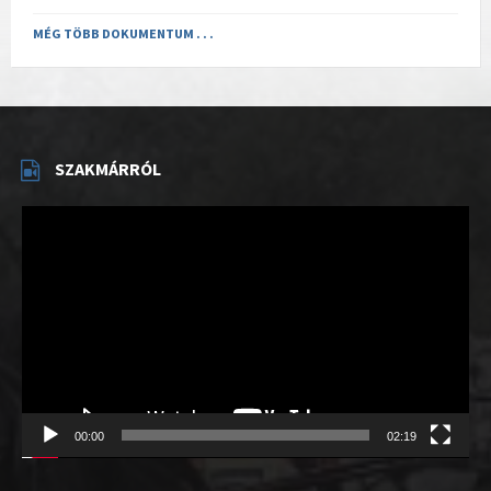
MÉG TÖBB DOKUMENTUM . . .
SZAKMÁRRÓL
Videólejátszó
00:00
02:19