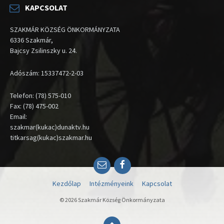
KAPCSOLAT
SZAKMÁR KÖZSÉG ÖNKORMÁNYZATA
6336 Szakmár,
Bajcsy Zsilinszky u. 24.
Adószám: 15337472-2-03
Telefon: (78) 575-010
Fax: (78) 475-002
Email:
szakmar(kukac)dunaktv.hu
titkarsag(kukac)szakmar.hu
Email
Facebook
Kezdőlap
Intézményeink
Kapcsolat
© 2026 Szakmár Község Önkormányzata