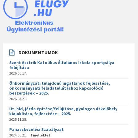
DOKUMENTUMOK
Szent Asztrik Katolikus Általános Iskola sportpálya
felújítása
2026.06.17.
Önkormányzati tulajdonú ingatlanok fejlesztése,
önkormányzati feladatellátáshoz kapcsolódó
beszerzések – 2025.
2026.03.27.
Út, híd, járda építése/felújítása, gyalogos átkelőhely
kialakítása, fejlesztése – 2025.
2025.11.28.
Panaszkezelési Szabályzat
2024.05.21.
1 melléklet